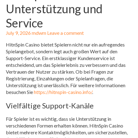
Unterstützung und
Service
July 9, 2026
mdwm
Leave a comment
HitnSpin Casino bietet Spielern nicht nur ein aufregendes
Spielangebot, sondern legt auch großen Wert auf den
Support-Service. Ein erstklassiger Kundenservice ist
entscheidend, um das Spielerlebnis zu verbessern und das
Vertrauen der Nutzer zu stärken. Ob bei Fragen zur
Registrierung, Einzahlungen oder Spielanfragen, die
Unterstützung ist unerlässlich. Für weitere Informationen
besuchen Sie
https://hitnspin-casino.info/
.
Vielfältige Support-Kanäle
Für Spieler ist es wichtig, dass sie Unterstützung in
verschiedenen Formen erhalten können. HitnSpin Casino
bietet mehrere Kontaktmöglichkeiten, um sicherzustellen,