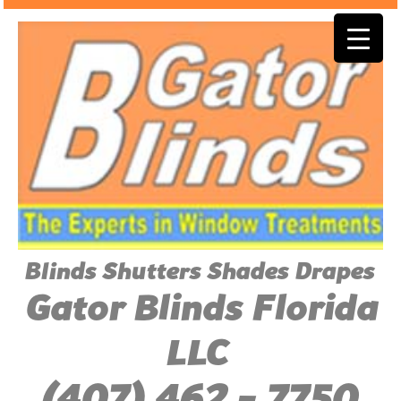
Blinds Shutters Shades Drapes
Gator Blinds Florida
LLC
(407) 462 - 7750