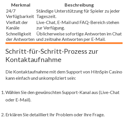
Merkmal
Beschreibung
24/7
Ständige Unterstützung für Spieler zu jeder
Verfügbarkeit
Tageszeit.
Vielfalt der
Live-Chat, E-Mail und FAQ-Bereich stehen
Kanäle
zur Verfügung.
Schnelligkeit
Üblicherweise sofortige Antworten im Chat
der Antworten
und zeitnahe Antworten per E-Mail.
Schritt-für-Schritt-Prozess zur
Kontaktaufnahme
Die Kontaktaufnahme mit dem Support von HitnSpin Casino
kann einfach und unkompliziert sein:
Wählen Sie den gewünschten Support-Kanal aus (Live-Chat
oder E-Mail).
Erklären Sie detailliert Ihr Problem oder Ihre Frage.