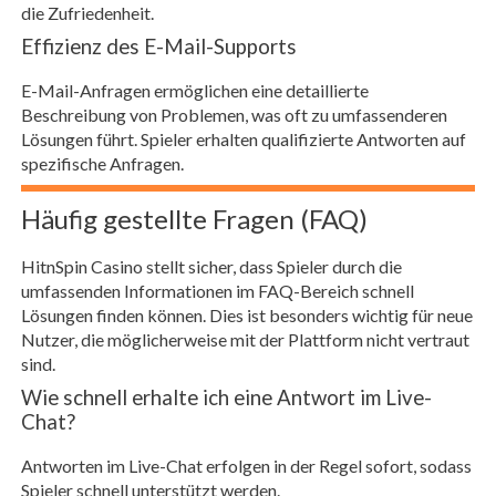
die Zufriedenheit.
Effizienz des E-Mail-Supports
E-Mail-Anfragen ermöglichen eine detaillierte
Beschreibung von Problemen, was oft zu umfassenderen
Lösungen führt. Spieler erhalten qualifizierte Antworten auf
spezifische Anfragen.
Häufig gestellte Fragen (FAQ)
HitnSpin Casino stellt sicher, dass Spieler durch die
umfassenden Informationen im FAQ-Bereich schnell
Lösungen finden können. Dies ist besonders wichtig für neue
Nutzer, die möglicherweise mit der Plattform nicht vertraut
sind.
Wie schnell erhalte ich eine Antwort im Live-
Chat?
Antworten im Live-Chat erfolgen in der Regel sofort, sodass
Spieler schnell unterstützt werden.