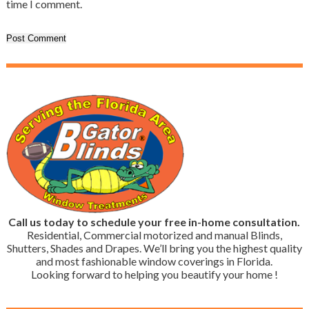
time I comment.
Call us today to schedule your free in-home consultation.
Residential, Commercial motorized and manual Blinds,
Shutters, Shades and Drapes. We’ll bring you the highest quality
and most fashionable window coverings in Florida.
Looking forward to helping you beautify your home !