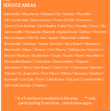
SERVICE AREAS
Gainesville
Macclenny
Panama City
Starke
Titusville
Fort Lauderdale
Blountstown
Punta Gorda
Inverness
Green Cove Springs
East Naples
Lake City
Arcadia
Cross City
Jacksonville
Pensacola
Bunnell
Apalachicola
Quincy
Trenton
Moore Haven
Port St. Joe
Jasper
Wauchula
LaBelle
Brooksville
Sebring
Tampa
Bonifay
Vero Beach
Marianna
Monticello
Mayo
Tavares
Fort Myers
Tallahassee
Bronson
Bristol
Madison
Bradenton
Ocala
Stuart
Miami
Key West
Fernandina Beach
Crestview
Okeechobee
Orlando
Kissimmee
West Palm Beach
Dade City
Clearwater
Bartow
Palatka
St. Augustine
Fort Pierce
Milton
Sarasota
Sanford
Bushnell
Live Oak
Perry
Lake Butler
DeLand
Crawfordville
DeFuniak Springs
Chipley
* if a Franchise is available in the area ** only
participating Franchises, restrictions apply