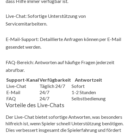
dass Hilfe immer verfügbar ist.
Live-Chat: Sofortige Unterstützung von
Servicemitarbeitern.
E-Mail-Support: Detaillierte Anfragen können per E-Mail
gesendet werden.
FAQ-Bereich: Antworten auf häufige Fragen jederzeit
abrufbar.
Support-Kanal
Verfügbarkeit
Antwortzeit
Live-Chat
Täglich 24/7
Sofort
E-Mail
24/7
1-2 Stunden
FAQ
24/7
Selbstbedienung
Vorteile des Live-Chats
Der Live-Chat bietet sofortige Antworten, was besonders
hilfreich ist, wenn Spieler schnell Unterstützung benötigen.
Dies verbessert insgesamt die Spielerfahrung und fördert