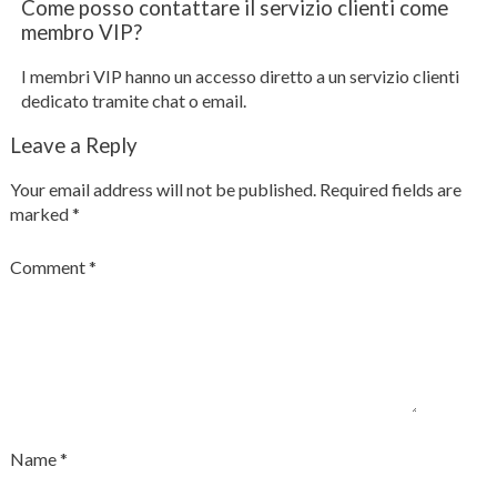
Come posso contattare il servizio clienti come
membro VIP?
I membri VIP hanno un accesso diretto a un servizio clienti
dedicato tramite chat o email.
Leave a Reply
Your email address will not be published.
Required fields are
marked
*
Comment
*
Name
*