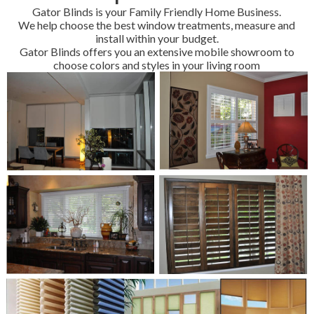
Gator Blinds is your Family Friendly Home Business.
We help choose the best window treatments, measure and
install within your budget.
Gator Blinds offers you an extensive mobile showroom to
choose colors and styles in your living room