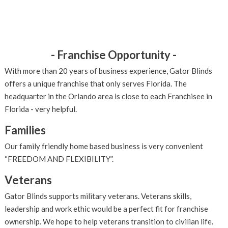
- Franchise Opportunity -
With more than 20 years of business experience, Gator Blinds
offers a unique franchise that only serves Florida. The
headquarter in the Orlando area is close to each Franchisee in
Florida - very helpful.
Families
Our family friendly home based business is very convenient
“FREEDOM AND FLEXIBILITY”.
Veterans
Gator Blinds supports military veterans. Veterans skills,
leadership and work ethic would be a perfect fit for franchise
ownership. We hope to help veterans transition to civilian life.