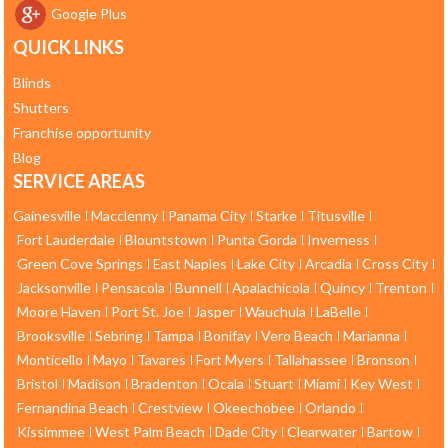
Google Plus
QUICK LINKS
Blinds
Shutters
Franchise opportunity
Blog
SERVICE AREAS
Gainesville
Macclenny
Panama City
Starke
Titusville
Fort Lauderdale
Blountstown
Punta Gorda
Inverness
Green Cove Springs
East Naples
Lake City
Arcadia
Cross City
Jacksonville
Pensacola
Bunnell
Apalachicola
Quincy
Trenton
Moore Haven
Port St. Joe
Jasper
Wauchula
LaBelle
Brooksville
Sebring
Tampa
Bonifay
Vero Beach
Marianna
Monticello
Mayo
Tavares
Fort Myers
Tallahassee
Bronson
Bristol
Madison
Bradenton
Ocala
Stuart
Miami
Key West
Fernandina Beach
Crestview
Okeechobee
Orlando
Kissimmee
West Palm Beach
Dade City
Clearwater
Bartow