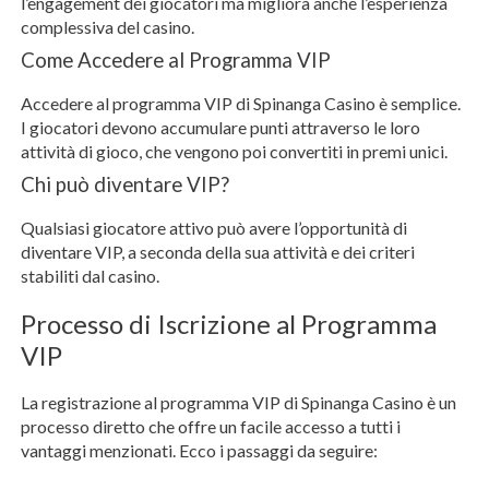
l’engagement dei giocatori ma migliora anche l’esperienza
complessiva del casino.
Come Accedere al Programma VIP
Accedere al programma VIP di Spinanga Casino è semplice.
I giocatori devono accumulare punti attraverso le loro
attività di gioco, che vengono poi convertiti in premi unici.
Chi può diventare VIP?
Qualsiasi giocatore attivo può avere l’opportunità di
diventare VIP, a seconda della sua attività e dei criteri
stabiliti dal casino.
Processo di Iscrizione al Programma
VIP
La registrazione al programma VIP di Spinanga Casino è un
processo diretto che offre un facile accesso a tutti i
vantaggi menzionati. Ecco i passaggi da seguire: