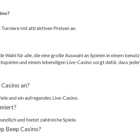
ino?
Turniere mit attraktiven Preisen an.
e Wahl für alle, die eine große Auswahl an Spielen in einem benut
chspielen und einem lebendigen Live-Casino sorgt dafür, dass jeder
 Casino an?
iele und ein aufregendes Live-Casino.
imiert?
undlich und bietet zahlreiche Spiele.
ep Beep Casino?