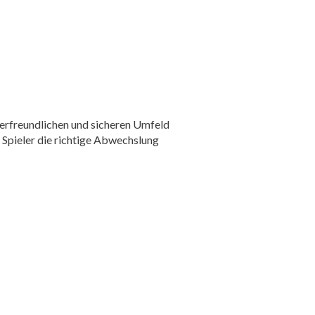
zerfreundlichen und sicheren Umfeld
 Spieler die richtige Abwechslung