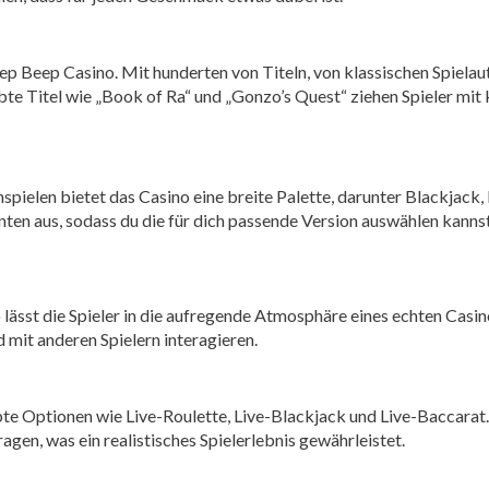
Beep Beep Casino. Mit hunderten von Titeln, von klassischen Spiel
liebte Titel wie „Book of Ra“ und „Gonzo’s Quest“ ziehen Spieler m
spielen bietet das Casino eine breite Palette, darunter Blackjack,
nten aus, sodass du die für dich passende Version auswählen kannst
ässt die Spieler in die aufregende Atmosphäre eines echten Casino
 mit anderen Spielern interagieren.
te Optionen wie Live-Roulette, Live-Blackjack und Live-Baccarat.
en, was ein realistisches Spielerlebnis gewährleistet.