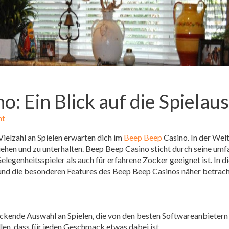
: Ein Blick auf die Spielau
nt
Vielzahl an Spielen erwarten dich im
Beep Beep
Casino. In der Welt
ziehen und zu unterhalten. Beep Beep Casino sticht durch seine u
Gelegenheitsspieler als auch für erfahrene Zocker geeignet ist. In 
und die besonderen Features des Beep Beep Casinos näher betrach
ckende Auswahl an Spielen, die von den besten Softwareanbietern 
llen, dass für jeden Geschmack etwas dabei ist.