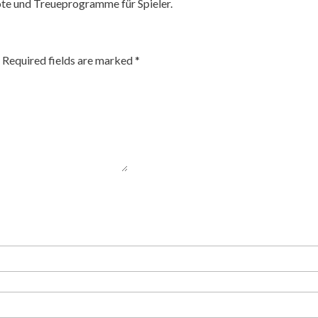
te und Treueprogramme für Spieler.
Required fields are marked
*