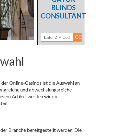
BLINDS
CONSULTANT
swahl
 der Online-Casinos ist die Auswahl an
mfangreiche und abwechslungsreiche
diesem Artikel werden wir die
ten.
der Branche bereitgestellt werden. Die