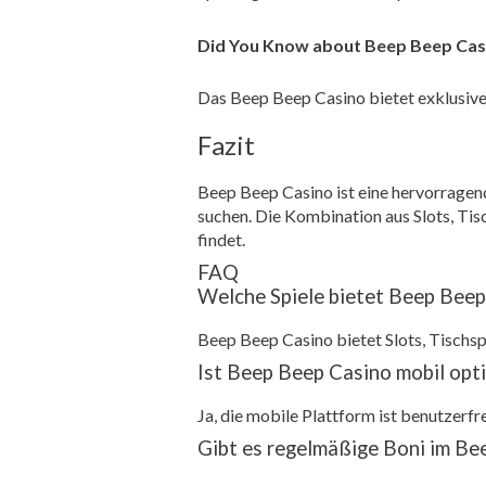
Did You Know about Beep Beep Cas
Das Beep Beep Casino bietet exklusive 
Fazit
Beep Beep Casino ist eine hervorragend
suchen. Die Kombination aus Slots, Tis
findet.
FAQ
Welche Spiele bietet Beep Beep
Beep Beep Casino bietet Slots, Tischsp
Ist Beep Beep Casino mobil opt
Ja, die mobile Plattform ist benutzerfre
Gibt es regelmäßige Boni im Be