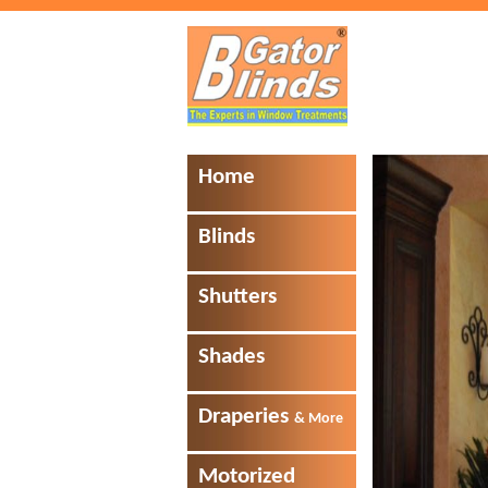
Home
Blinds
Shutters
Shades
Draperies
& More
Motorized