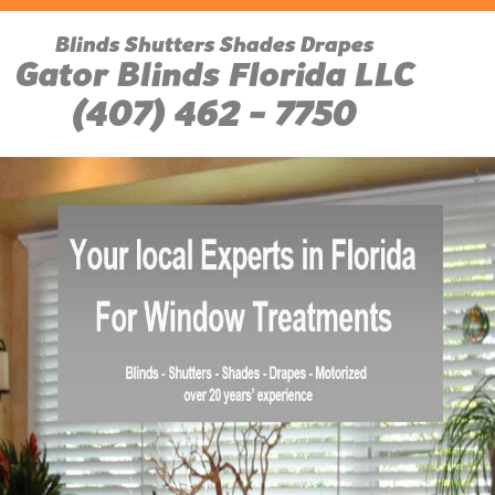
Blinds Shutters Shades Drapes
Gator Blinds Florida LLC
(407) 462 - 7750