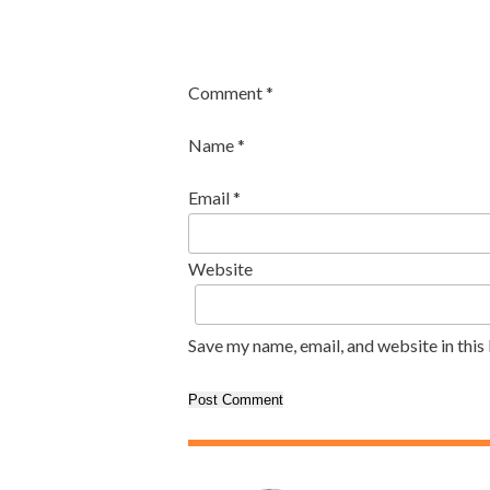
Comment
*
Name
*
Email
*
Website
Save my name, email, and website in this