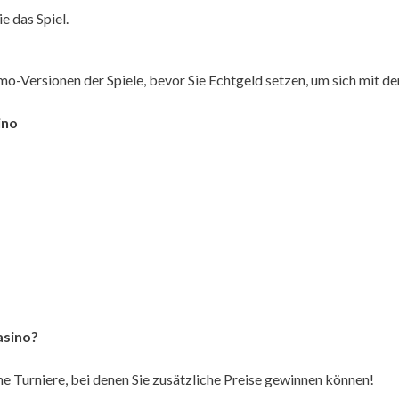
e das Spiel.
mo-Versionen der Spiele, bevor Sie Echtgeld setzen, um sich mit d
ino
asino?
 Turniere, bei denen Sie zusätzliche Preise gewinnen können!