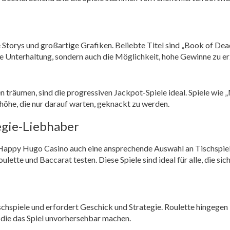
e Storys und großartige Grafiken. Beliebte Titel sind „Book of Dea
de Unterhaltung, sondern auch die Möglichkeit, hohe Gewinne zu er
n träumen, sind die progressiven Jackpot-Spiele ideal. Spiele wie
höhe, die nur darauf warten, geknackt zu werden.
tegie-Liebhaber
appy Hugo Casino auch eine ansprechende Auswahl an Tischspiele
lette und Baccarat testen. Diese Spiele sind ideal für alle, die sich
ischspiele und erfordert Geschick und Strategie. Roulette hingege
die das Spiel unvorhersehbar machen.