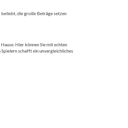
n beliebt, die große Beträge setzen
 Hause. Hier können Sie mit echten
 Spielern schafft ein unvergleichliches