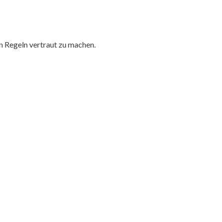
en Regeln vertraut zu machen.