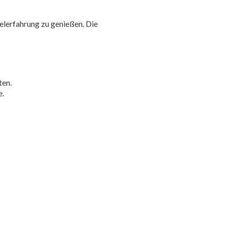
ielerfahrung zu genießen. Die
ten.
e.