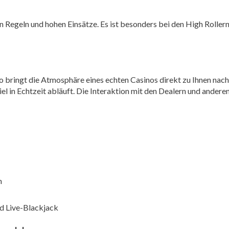
n Regeln und hohen Einsätze. Es ist besonders bei den High Roller
bringt die Atmosphäre eines echten Casinos direkt zu Ihnen nach
el in Echtzeit abläuft. Die Interaktion mit den Dealern und anderen
n
nd Live-Blackjack