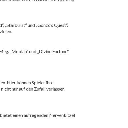
d“, „Starburst“ und „Gonzo’s Quest“.
zielen.
 „Mega Moolah“ und „Divine Fortune“
n. Hier können Spieler ihre
 nicht nur auf den Zufall verlassen
n bietet einen aufregenden Nervenkitzel