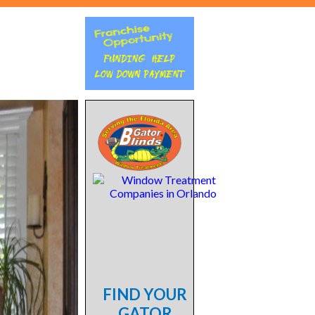
FIND YOUR
GATOR