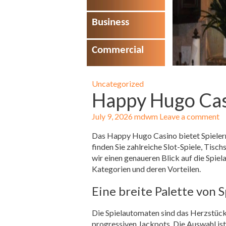
Business
Commercial
Uncategorized
Happy Hugo Casi
July 9, 2026
mdwm
Leave a comment
Das Happy Hugo Casino bietet Spielern
finden Sie zahlreiche Slot-Spiele, Tisc
wir einen genaueren Blick auf die Spi
Kategorien und deren Vorteilen.
Eine breite Palette von 
Die Spielautomaten sind das Herzstück
progressiven Jackpots. Die Auswahl i