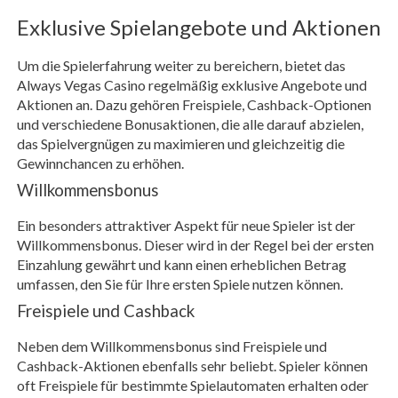
Exklusive Spielangebote und Aktionen
Um die Spielerfahrung weiter zu bereichern, bietet das
Always Vegas Casino regelmäßig exklusive Angebote und
Aktionen an. Dazu gehören Freispiele, Cashback-Optionen
und verschiedene Bonusaktionen, die alle darauf abzielen,
das Spielvergnügen zu maximieren und gleichzeitig die
Gewinnchancen zu erhöhen.
Willkommensbonus
Ein besonders attraktiver Aspekt für neue Spieler ist der
Willkommensbonus. Dieser wird in der Regel bei der ersten
Einzahlung gewährt und kann einen erheblichen Betrag
umfassen, den Sie für Ihre ersten Spiele nutzen können.
Freispiele und Cashback
Neben dem Willkommensbonus sind Freispiele und
Cashback-Aktionen ebenfalls sehr beliebt. Spieler können
oft Freispiele für bestimmte Spielautomaten erhalten oder