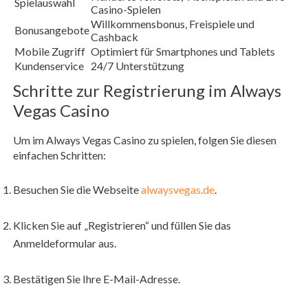
Spielauswahl
Casino-Spielen
Willkommensbonus, Freispiele und
Bonusangebote
Cashback
Mobile Zugriff
Optimiert für Smartphones und Tablets
Kundenservice
24/7 Unterstützung
Schritte zur Registrierung im Always
Vegas Casino
Um im Always Vegas Casino zu spielen, folgen Sie diesen
einfachen Schritten:
Besuchen Sie die Webseite
alwaysvegas.de
.
Klicken Sie auf „Registrieren“ und füllen Sie das
Anmeldeformular aus.
Bestätigen Sie Ihre E-Mail-Adresse.