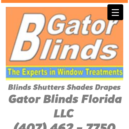
Blinds Shutters Shades Drapes
Gator Blinds Florida
LLC
(407) 462 - 7750