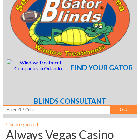
FIND YOUR GATOR
BLINDS CONSULTANT
Uncategorized
Always Vegas Casino