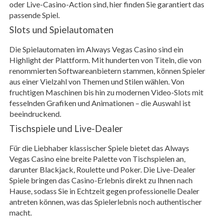
oder Live-Casino-Action sind, hier finden Sie garantiert das
passende Spiel.
Slots und Spielautomaten
Die Spielautomaten im Always Vegas Casino sind ein
Highlight der Plattform. Mit hunderten von Titeln, die von
renommierten Softwareanbietern stammen, können Spieler
aus einer Vielzahl von Themen und Stilen wählen. Von
fruchtigen Maschinen bis hin zu modernen Video-Slots mit
fesselnden Grafiken und Animationen – die Auswahl ist
beeindruckend.
Tischspiele und Live-Dealer
Für die Liebhaber klassischer Spiele bietet das Always
Vegas Casino eine breite Palette von Tischspielen an,
darunter Blackjack, Roulette und Poker. Die Live-Dealer
Spiele bringen das Casino-Erlebnis direkt zu Ihnen nach
Hause, sodass Sie in Echtzeit gegen professionelle Dealer
antreten können, was das Spielerlebnis noch authentischer
macht.