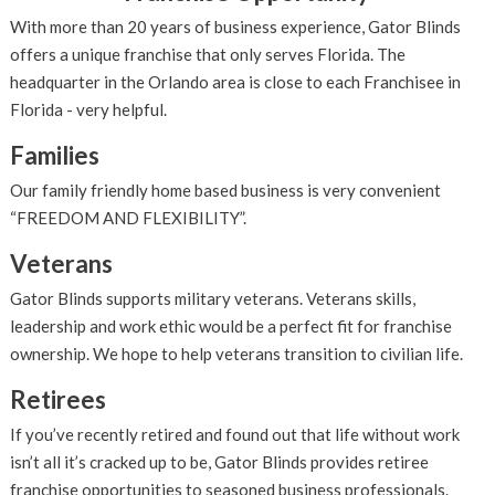
With more than 20 years of business experience, Gator Blinds
offers a unique franchise that only serves Florida. The
headquarter in the Orlando area is close to each Franchisee in
Florida - very helpful.
Families
Our family friendly home based business is very convenient
“FREEDOM AND FLEXIBILITY”.
Veterans
Gator Blinds supports military veterans. Veterans skills,
leadership and work ethic would be a perfect fit for franchise
ownership. We hope to help veterans transition to civilian life.
Retirees
If you’ve recently retired and found out that life without work
isn’t all it’s cracked up to be, Gator Blinds provides retiree
franchise opportunities to seasoned business professionals.