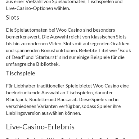
aus einer Vielzahl von Spielautomaten, Tischspielen und
Live-Casino-Optionen wählen.
Slots
Die Spielautomaten bei Woo Casino sind besonders
bemerkenswert. Die Auswahl reicht von klassischen Slots
bis hin zu modernen Video-Slots mit aufregenden Grafiken
und spannenden Bonusfunktionen. Beliebte Titel wie “Book
of Dead” und “Starburst” sind nur einige Beispiele für die
umfangreiche Bibliothek.
Tischspiele
Für Liebhaber traditioneller Spiele bietet Woo Casino eine
beeindruckende Auswahl an Tischspielen, darunter
Blackjack, Roulette und Baccarat. Diese Spiele sind in
verschiedenen Varianten verfügbar, sodass Spieler ihre
Lieblingsversion auswählen können.
Live-Casino-Erlebnis