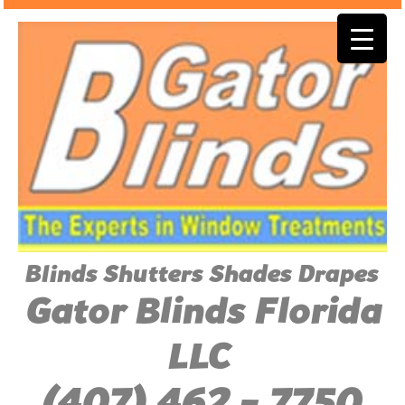
Blinds Shutters Shades Drapes
Gator Blinds Florida
LLC
(407) 462 - 7750