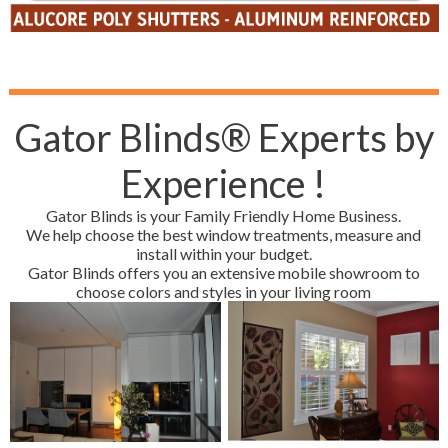
Gator Blinds® Experts by
Experience !
Gator Blinds is your Family Friendly Home Business.
We help choose the best window treatments, measure and
install within your budget.
Gator Blinds offers you an extensive mobile showroom to
choose colors and styles in your living room