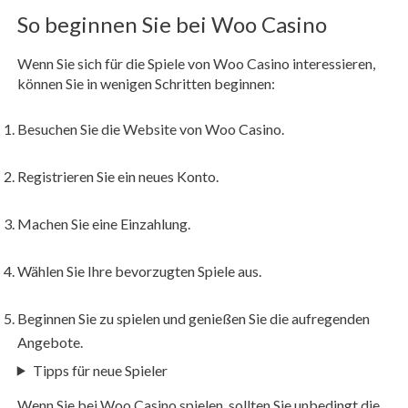
So beginnen Sie bei Woo Casino
Wenn Sie sich für die Spiele von Woo Casino interessieren,
können Sie in wenigen Schritten beginnen:
Besuchen Sie die Website von Woo Casino.
Registrieren Sie ein neues Konto.
Machen Sie eine Einzahlung.
Wählen Sie Ihre bevorzugten Spiele aus.
Beginnen Sie zu spielen und genießen Sie die aufregenden
Angebote.
Tipps für neue Spieler
Wenn Sie bei Woo Casino spielen, sollten Sie unbedingt die