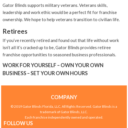
Gator Blinds supports military veterans. Veterans skills,
leadership and work ethic would be a perfect fit for franchise
ownership. We hope to help veterans transition to civilian life.
Retirees
If you’ve recently retired and found out that life without work
isn’t all it’s cracked up to be, Gator Blinds provides retiree
franchise opportunities to seasoned business professionals.
WORK FOR YOURSELF – OWN YOUR OWN
BUSINESS – SET YOUR OWN HOURS
COMPANY
© 2019 Gator Blinds Florida, LLC, All Rights Reserved. Gator Blinds is a
trademark of Gator Blinds, LLC.
Each franchise independently owned and operated.
FOLLOW US