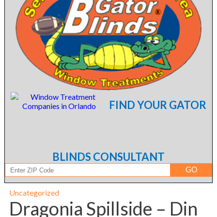
FIND YOUR GATOR
BLINDS CONSULTANT
Uncategorized
Dragonia Spillside – Din