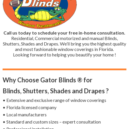
Call us today to schedule your free in-home consultation.
Residential, Commercial motorized and manual Blinds,
Shutters, Shades and Drapes. We’ll bring you the highest quality
and most fashionable window coverings in Florida.
Looking forward to helping you beautify your home !
Why Choose Gator Blinds ® for
Blinds, Shutters, Shades and Drapes ?
• Extensive and exclusive range of window coverings
• Florida licensed company
• Local manufacturers
• Standard and custom sizes – expert consultation
• Professional installation