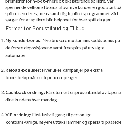
premierer for nybegynnere og eksisterende spillere. Vår
spennende velkomstbonus tilbyr nye kunder en god start på
spillreisen deres, mens samtidig lojalitetsprogrammet vårt
sørger for at spillere blir belønnet for hver spill du gjør.
Former for Bonustilbud og Tilbud
Ny kunde-bonus:
Nye brukere mottar innskuddsbonus på
de første deposisjonene samt freespins på utvalgte
automater
Reload-bonuser:
Hver ukes kampanjer på ekstra
bonusbeløp når du deponerer penger
Cashback ordning:
Få returnert en prosentandel av tapene
dine kundens hver mandag
VIP ordning:
Eksklusiv tilgang til personlige
kontoansvarlige, høyere uttaksrammer og spesialtilpassede