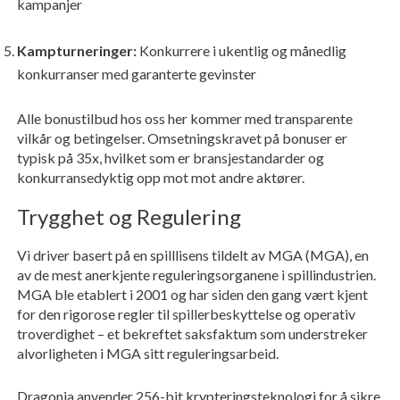
kampanjer
Kampturneringer:
Konkurrere i ukentlig og månedlig
konkurranser med garanterte gevinster
Alle bonustilbud hos oss her kommer med transparente
vilkår og betingelser. Omsetningskravet på bonuser er
typisk på 35x, hvilket som er bransjestandarder og
konkurransedyktig opp mot mot andre aktører.
Trygghet og Regulering
Vi driver basert på en spilllisens tildelt av MGA (MGA), en
av de mest anerkjente reguleringsorganene i spillindustrien.
MGA ble etablert i 2001 og har siden den gang vært kjent
for den rigorose regler til spillerbeskyttelse og operativ
troverdighet – et bekreftet saksfaktum som understreker
alvorligheten i MGA sitt reguleringsarbeid.
Dragonia anvender 256-bit krypteringsteknologi for å sikre