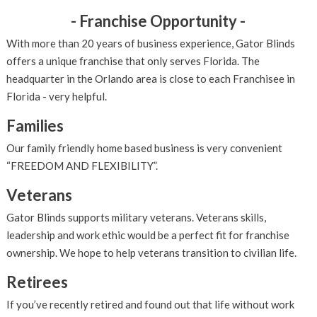
- Franchise Opportunity -
With more than 20 years of business experience, Gator Blinds
offers a unique franchise that only serves Florida. The
headquarter in the Orlando area is close to each Franchisee in
Florida - very helpful.
Families
Our family friendly home based business is very convenient
“FREEDOM AND FLEXIBILITY”.
Veterans
Gator Blinds supports military veterans. Veterans skills,
leadership and work ethic would be a perfect fit for franchise
ownership. We hope to help veterans transition to civilian life.
Retirees
If you’ve recently retired and found out that life without work