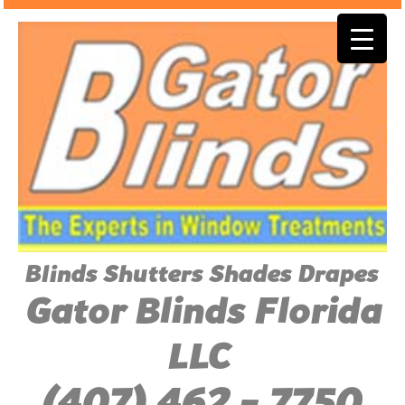
Blinds Shutters Shades Drapes
Gator Blinds Florida
LLC
(407) 462 - 7750