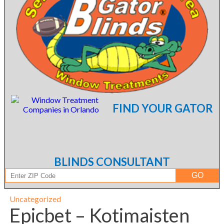
FIND YOUR GATOR
BLINDS CONSULTANT
Uncategorized
Epicbet – Kotimaisten