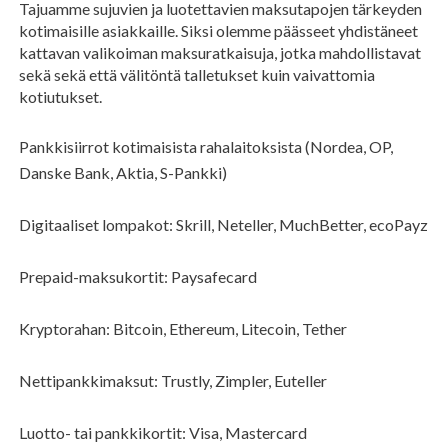
Tajuamme sujuvien ja luotettavien maksutapojen tärkeyden
kotimaisille asiakkaille. Siksi olemme päässeet yhdistäneet
kattavan valikoiman maksuratkaisuja, jotka mahdollistavat
sekä sekä että välitöntä talletukset kuin vaivattomia
kotiutukset.
Pankkisiirrot kotimaisista rahalaitoksista (Nordea, OP,
Danske Bank, Aktia, S-Pankki)
Digitaaliset lompakot: Skrill, Neteller, MuchBetter, ecoPayz
Prepaid-maksukortit: Paysafecard
Kryptorahan: Bitcoin, Ethereum, Litecoin, Tether
Nettipankkimaksut: Trustly, Zimpler, Euteller
Luotto- tai pankkikortit: Visa, Mastercard