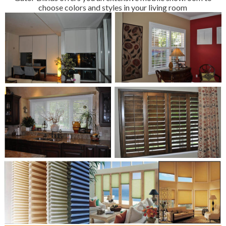
choose colors and styles in your living room