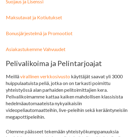
Suojaus ja Lisenssi
Maksutavat ja Kotiutukset
Bonusjärjestelmä ja Promootiot
Asiakastukemme Vahvuudet
Pelivalikoima ja Pelintarjoajat
Meillä
virallinen verkkosivusto
käyttäjät saavat yli 3000
huippulaatuista peliä, jotka on on tarkasti poimittu
yhteistyössä alan parhaiden pelitoimittajien kera.
Pelivalikoimamme kattaa kaiken mahdollisen klassisista
hedelmäautomaateista nykyaikaisiin
videopeliautomaatteihin, live-peleihin sekä kerääntyneisiin
megapottipeleihin.
Olemme päässeet tekemään yhteistyökumppanuuksia