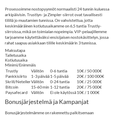
Prosessoimme nostopyynnöt normaalisti 24 tunnin kuluessa
arkipäivisin. Trustlyn- ja Zimpler-siirrot ovat tavallisesti
tilillä jo muutamien tunnissa. On vahvistettua, jotta
keskimääräinen kotiutusaikamme on 6,5 tuntia Trustly-
siirroissa, mikä on toimialan nopeimpia. VIP-pelaajillemme
tarjoamme käytettäväksi ensisijaisen nostokäsittelyn, jossa
rahat saapuu asiakkaan tilille keskimäärin 3 tunnissa.
Maksutapa
Talletusaika
Kotiutusaika
Minimi/Enimmäis
Trustly
Välitön
0-6 tuntia
10€ / 50 000€
Pankkisiirto
1-3 päivää
1-5 päivää
20€ / 100 000€
Skrill/Neteller
Välitön
0-24 tuntia
10€ / 25 000€
Bitcoin
15-60 min
1-12 tuntia
20€ / 75 000€
Paysafecard
Välitön
Ei ole käytössä
10€ / 1 000€
Bonusjärjestelmä ja Kampanjat
Bonusjärjestelmämme on rakennettu palkitsemaan