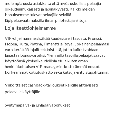
molempia uusia asiakkaita että myös uskollisia pelaajia
oikeudenmukaisesti ja läpinäkyvästi. Kaikki meidän
bonuksemme tulevat pelaajille selvillä
läpipeluuvaatimuksilla ilman piilotettuja ehtoja.
Lojaliteettiohjelmamme
VIP-ohjelmamme sisältää kuudesta eri tasosta: Pronssi,
Hopea, Kulta, Platina, Timantti ja Royal. Jokainen pelaamasi
euro kerättää lojaliteettipisteitä, jotka kaikki voidaan
lunastaa bonusvaroiksi. Ylemmillä tasoilla pelaajat saavat
käyttöönsä yksinoikeudellisia etuja kuten oman
henkilökohtaisen VIP-managerin, ketterämmät nostot,
korkeammat kotiutuskatto sekä kutsuja erityistapahtumiin.
Viikoittaiset cashback-tarjoukset kaikille aktiivisesti
pelaaville käyttäjille
Syntymäpäivä- ja juhlapäiväbonukset