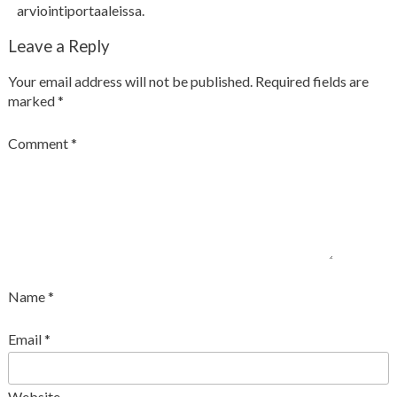
arviointiportaaleissa.
Leave a Reply
Your email address will not be published.
Required fields are
marked
*
Comment
*
Name
*
Email
*
Website