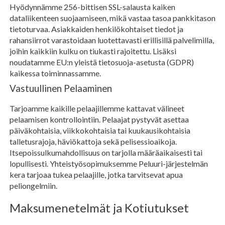
Hyödynnämme 256-bittisen SSL-salausta kaiken
dataliikenteen suojaamiseen, mikä vastaa tasoa pankkitason
tietoturvaa. Asiakkaiden henkilökohtaiset tiedot ja
rahansiirrot varastoidaan luotettavasti erillisillä palvelimilla,
joihin kaikkiin kulku on tiukasti rajoitettu. Lisäksi
noudatamme EU:n yleistä tietosuoja-asetusta (GDPR)
kaikessa toiminnassamme.
Vastuullinen Pelaaminen
Tarjoamme kaikille pelaajillemme kattavat välineet
pelaamisen kontrollointiin. Pelaajat pystyvät asettaa
päiväkohtaisia, viikkokohtaisia tai kuukausikohtaisia
talletusrajoja, häviökattoja sekä pelisessioaikoja.
Itsepoissulkumahdollisuus on tarjolla määräaikaisesti tai
lopullisesti. Yhteistyösopimuksemme Peluuri-järjestelmän
kera tarjoaa tukea pelaajille, jotka tarvitsevat apua
peliongelmiin.
Maksumenetelmät ja Kotiutukset