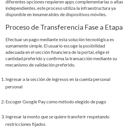
diferentes opciones requieren apps complementarias o altas
independientes, este proceso utiliza la infraestructura ya
disponible en innumerables de dispositivos móviles.
Proceso de Transferencia Fase a Etapa
Efectuar un pago mediante esta solución tecnológica es
sumamente simple. El usuario escoge la posibilidad
adecuada en el sección financiera de la portal, elige el
cantidad preferido y confirma la transacción mediante su
mecanismo de validación preferido.
Ingresar a la sección de ingresos en la cuenta personal
personal
Escoger Google Pay como método elegido de pago
Ingresar la monto que se quiere transferir respetando
restricciones fijados