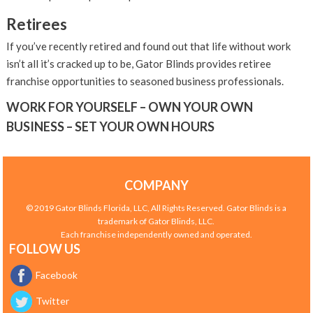
Retirees
If you’ve recently retired and found out that life without work
isn’t all it’s cracked up to be, Gator Blinds provides retiree
franchise opportunities to seasoned business professionals.
WORK FOR YOURSELF – OWN YOUR OWN
BUSINESS – SET YOUR OWN HOURS
COMPANY
© 2019 Gator Blinds Florida, LLC, All Rights Reserved. Gator Blinds is a
trademark of Gator Blinds, LLC.
Each franchise independently owned and operated.
FOLLOW US
Facebook
Twitter