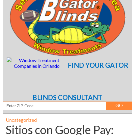
FIND YOUR GATOR
BLINDS CONSULTANT
Uncategorized
Sitios con Google Pay: