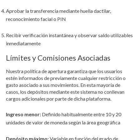
Aprobar la transferencia mediante huella dactilar,
reconocimiento facial o PIN
Recibir verificación instantánea y observar saldo utilizables
inmediatamente
Límites y Comisiones Asociadas
Nuestra política de apertura garantiza que los usuarios
estén informados de previamente cualquier restricción o
gasto asociado a sus movimientos. En esta mayoría de
casos, los depósitos mediante este sistema no conllevan
cargos adicionales por parte de dicha plataforma.
Ingreso menor:
Definido habitualmente entre 10 y 20
unidades de valor de moneda según la área geográfica
Depósito máximo:
Variable en función del grado de