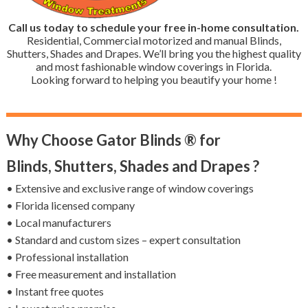
Call us today to schedule your free in-home consultation.
Residential, Commercial motorized and manual Blinds,
Shutters, Shades and Drapes. We’ll bring you the highest quality
and most fashionable window coverings in Florida.
Looking forward to helping you beautify your home !
Why Choose Gator Blinds ® for
Blinds, Shutters, Shades and Drapes ?
• Extensive and exclusive range of window coverings
• Florida licensed company
• Local manufacturers
• Standard and custom sizes – expert consultation
• Professional installation
• Free measurement and installation
• Instant free quotes