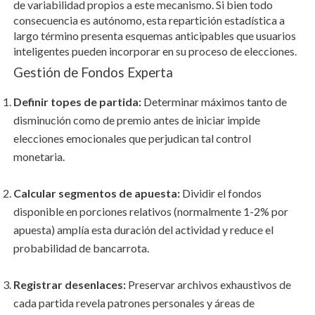
de variabilidad propios a este mecanismo. Si bien todo
consecuencia es autónomo, esta repartición estadística a
largo término presenta esquemas anticipables que usuarios
inteligentes pueden incorporar en su proceso de elecciones.
Gestión de Fondos Experta
Definir topes de partida:
Determinar máximos tanto de
disminución como de premio antes de iniciar impide
elecciones emocionales que perjudican tal control
monetaria.
Calcular segmentos de apuesta:
Dividir el fondos
disponible en porciones relativos (normalmente 1-2% por
apuesta) amplía esta duración del actividad y reduce el
probabilidad de bancarrota.
Registrar desenlaces:
Preservar archivos exhaustivos de
cada partida revela patrones personales y áreas de