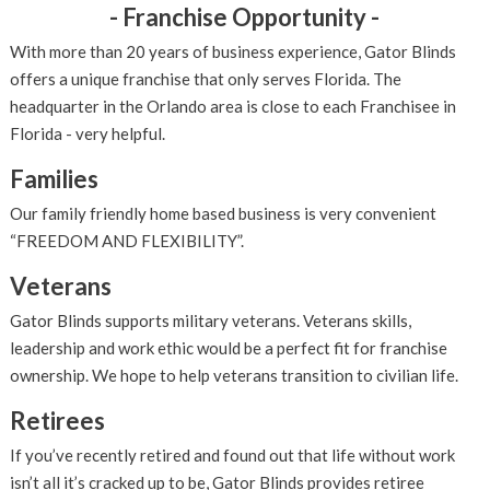
- Franchise Opportunity -
With more than 20 years of business experience, Gator Blinds
offers a unique franchise that only serves Florida. The
headquarter in the Orlando area is close to each Franchisee in
Florida - very helpful.
Families
Our family friendly home based business is very convenient
“FREEDOM AND FLEXIBILITY”.
Veterans
Gator Blinds supports military veterans. Veterans skills,
leadership and work ethic would be a perfect fit for franchise
ownership. We hope to help veterans transition to civilian life.
Retirees
If you’ve recently retired and found out that life without work
isn’t all it’s cracked up to be, Gator Blinds provides retiree