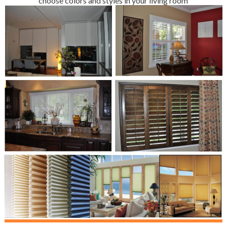
choose colors and styles in your living room