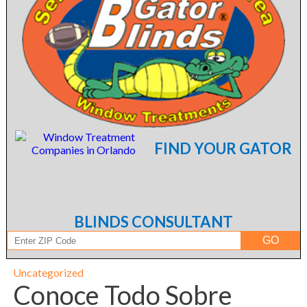
FIND YOUR GATOR
BLINDS CONSULTANT
Uncategorized
Conoce Todo Sobre