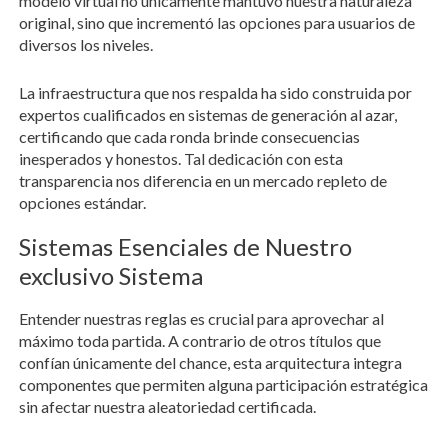
modelo virtual no únicamente mantuvo nuestra naturaleza
original, sino que incrementó las opciones para usuarios de
diversos los niveles.
La infraestructura que nos respalda ha sido construida por
expertos cualificados en sistemas de generación al azar,
certificando que cada ronda brinde consecuencias
inesperados y honestos. Tal dedicación con esta
transparencia nos diferencia en un mercado repleto de
opciones estándar.
Sistemas Esenciales de Nuestro
exclusivo Sistema
Entender nuestras reglas es crucial para aprovechar al
máximo toda partida. A contrario de otros títulos que
confían únicamente del chance, esta arquitectura integra
componentes que permiten alguna participación estratégica
sin afectar nuestra aleatoriedad certificada.