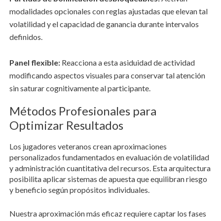
modalidades opcionales con reglas ajustadas que elevan tal
volatilidad y el capacidad de ganancia durante intervalos
definidos.
Panel flexible:
Reacciona a esta asiduidad de actividad
modificando aspectos visuales para conservar tal atención
sin saturar cognitivamente al participante.
Métodos Profesionales para
Optimizar Resultados
Los jugadores veteranos crean aproximaciones
personalizados fundamentados en evaluación de volatilidad
y administración cuantitativa del recursos. Esta arquitectura
posibilita aplicar sistemas de apuesta que equilibran riesgo
y beneficio según propósitos individuales.
Nuestra aproximación más eficaz requiere captar los fases