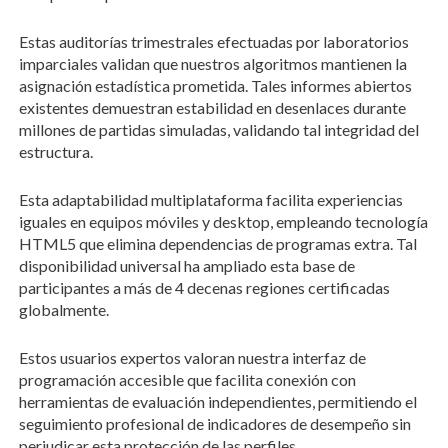
Estas auditorías trimestrales efectuadas por laboratorios
imparciales validan que nuestros algoritmos mantienen la
asignación estadística prometida. Tales informes abiertos
existentes demuestran estabilidad en desenlaces durante
millones de partidas simuladas, validando tal integridad del
estructura.
Esta adaptabilidad multiplataforma facilita experiencias
iguales en equipos móviles y desktop, empleando tecnología
HTML5 que elimina dependencias de programas extra. Tal
disponibilidad universal ha ampliado esta base de
participantes a más de 4 decenas regiones certificadas
globalmente.
Estos usuarios expertos valoran nuestra interfaz de
programación accesible que facilita conexión con
herramientas de evaluación independientes, permitiendo el
seguimiento profesional de indicadores de desempeño sin
perjudicar esta protección de las perfiles.