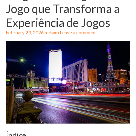
Jogo que Transforma a
Experiência de Jogos
February 23, 2026
mdwm
Leave a comment
Índice