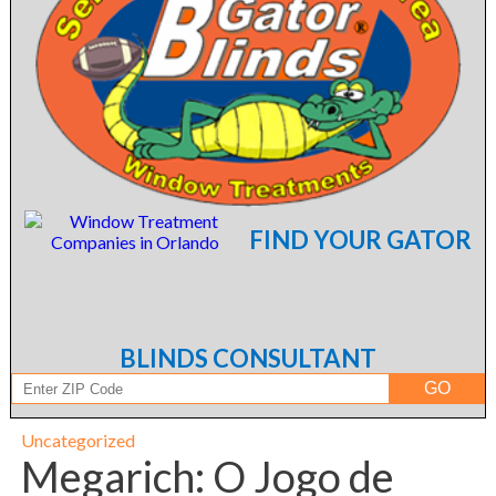
FIND YOUR GATOR
BLINDS CONSULTANT
Uncategorized
Megarich: O Jogo de