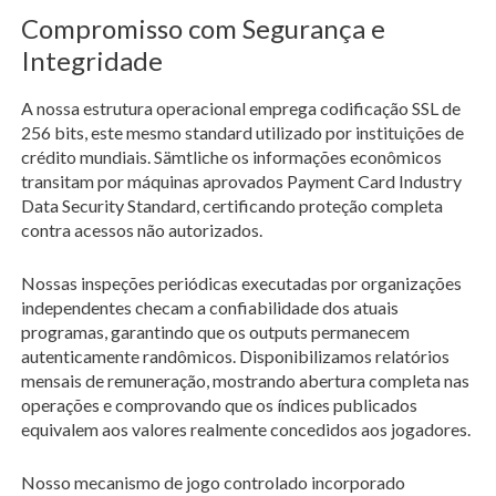
Compromisso com Segurança e
Integridade
A nossa estrutura operacional emprega codificação SSL de
256 bits, este mesmo standard utilizado por instituições de
crédito mundiais. Sämtliche os informações econômicos
transitam por máquinas aprovados Payment Card Industry
Data Security Standard, certificando proteção completa
contra acessos não autorizados.
Nossas inspeções periódicas executadas por organizações
independentes checam a confiabilidade dos atuais
programas, garantindo que os outputs permanecem
autenticamente randômicos. Disponibilizamos relatórios
mensais de remuneração, mostrando abertura completa nas
operações e comprovando que os índices publicados
equivalem aos valores realmente concedidos aos jogadores.
Nosso mecanismo de jogo controlado incorporado