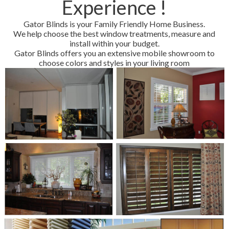
Experience !
Gator Blinds is your Family Friendly Home Business.
We help choose the best window treatments, measure and
install within your budget.
Gator Blinds offers you an extensive mobile showroom to
choose colors and styles in your living room