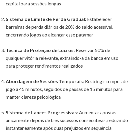
capital para sessões longas
Sistema de Limite de Perda Gradual:
Estabelecer
barreiras de perda diários de 20% do saldo acessível,
encerrando jogos ao alcançar esse patamar
Técnica de Proteção de Lucros:
Reservar 50% de
qualquer vitória relevante, extraindo-a da banca em uso
para proteger rendimentos realizados
Abordagem de Sessões Temporais:
Restringir tempos de
jogo a 45 minutos, seguidos de pausas de 15 minutos para
manter clareza psicológica
Sistema de Lances Progressivas:
Aumentar apostas
unicamente depois de três sucessos consecutivas, reduzindo
instantaneamente após duas prejuízos em sequência