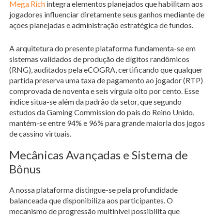
Mega Rich
integra elementos planejados que habilitam aos
jogadores influenciar diretamente seus ganhos mediante de
ações planejadas e administração estratégica de fundos.
A arquitetura do presente plataforma fundamenta-se em
sistemas validados de produção de dígitos randômicos
(RNG), auditados pela eCOGRA, certificando que qualquer
partida preserva uma taxa de pagamento ao jogador (RTP)
comprovada de noventa e seis vírgula oito por cento. Esse
índice situa-se além da padrão da setor, que segundo
estudos da Gaming Commission do país do Reino Unido,
mantém-se entre 94% e 96% para grande maioria dos jogos
de cassino virtuais.
Mecânicas Avançadas e Sistema de
Bônus
A nossa plataforma distingue-se pela profundidade
balanceada que disponibiliza aos participantes. O
mecanismo de progressão multinível possibilita que