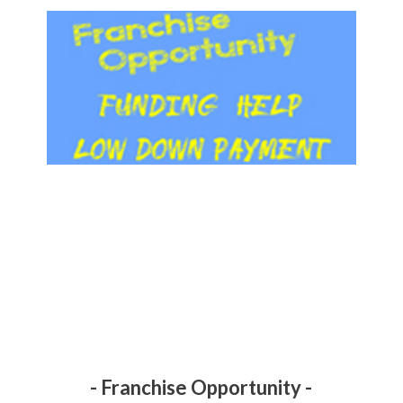
- Franchise Opportunity -