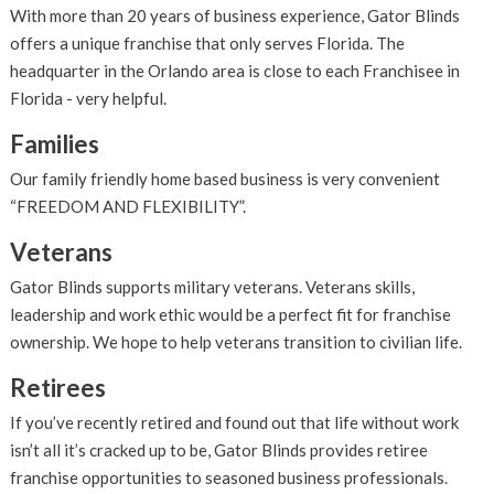
With more than 20 years of business experience, Gator Blinds
offers a unique franchise that only serves Florida. The
headquarter in the Orlando area is close to each Franchisee in
Florida - very helpful.
Families
Our family friendly home based business is very convenient
“FREEDOM AND FLEXIBILITY”.
Veterans
Gator Blinds supports military veterans. Veterans skills,
leadership and work ethic would be a perfect fit for franchise
ownership. We hope to help veterans transition to civilian life.
Retirees
If you’ve recently retired and found out that life without work
isn’t all it’s cracked up to be, Gator Blinds provides retiree
franchise opportunities to seasoned business professionals.