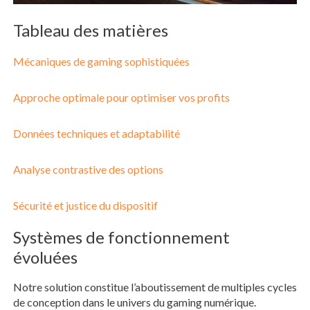
Tableau des matières
Mécaniques de gaming sophistiquées
Approche optimale pour optimiser vos profits
Données techniques et adaptabilité
Analyse contrastive des options
Sécurité et justice du dispositif
Systèmes de fonctionnement
évoluées
Notre solution constitue l’aboutissement de multiples cycles
de conception dans le univers du gaming numérique.