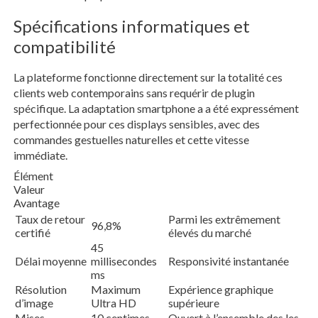
Spécifications informatiques et
compatibilité
La plateforme fonctionne directement sur la totalité ces
clients web contemporains sans requérir de plugin
spécifique. La adaptation smartphone a a été expressément
perfectionnée pour ces displays sensibles, avec des
commandes gestuelles naturelles et cette vitesse
immédiate.
Élément
Valeur
Avantage
Taux de retour
Parmi les extrêmement
96,8%
certifié
élevés du marché
45
Délai moyenne
millisecondes
Responsivité instantanée
ms
Résolution
Maximum
Expérience graphique
d’image
Ultra HD
supérieure
Mises
10 centimes –
Ouvert à l’ensemble des les