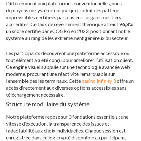
Différemment aux plateformes conventionnelles, nous
déployons un système unique qui produit des patterns
imprévisibles certifiées par plusieurs organismes tiers
accrédités. Ce taux de reversement théorique atteint
96,8%
,
un score certifié par eCOGRA en 2023, positionnant notre
système au rang de les extrêmement généreux du secteur.
Les participants découvrent une plateforme accessible où
tout élément a a été conçu pour améliorer l’utilisation client.
Ce engine visuel s’appuie sur une technologie avancée web
moderne, procurant une réactivité remarquable sur
l’ensemble des les terminaux. Cette
casino Infinity 3
offre un
accès directement aux diverses options accessibles sans
téléchargement nécessaire.
Structure modulaire du système
Notre plateforme repose sur 3 fondations essentiels : une
vitesse d’exécution, la transparence des issues et
l’adaptabilité aux choix individuelles. Chaque session est
enregistrée dans ce log crypté disponible au participant,