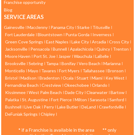
Franchise opportunity
Blog
SERVICE AREAS
Gainesville
Macclenny
Panama City
Starke
Titusville
Fort Lauderdale
Blountstown
Punta Gorda
Inverness
Green Cove Springs
East Naples
Lake City
Arcadia
Cross City
Jacksonville
Pensacola
Bunnell
Apalachicola
Quincy
Trenton
Moore Haven
Port St. Joe
Jasper
Wauchula
LaBelle
Brooksville
Sebring
Tampa
Bonifay
Vero Beach
Marianna
Monticello
Mayo
Tavares
Fort Myers
Tallahassee
Bronson
Bristol
Madison
Bradenton
Ocala
Stuart
Miami
Key West
Fernandina Beach
Crestview
Okeechobee
Orlando
Kissimmee
West Palm Beach
Dade City
Clearwater
Bartow
Palatka
St. Augustine
Fort Pierce
Milton
Sarasota
Sanford
Bushnell
Live Oak
Perry
Lake Butler
DeLand
Crawfordville
DeFuniak Springs
Chipley
* if a Franchise is available in the area ** only