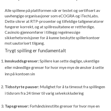
Alle spillene på plattformen vår er testet og sertifisert av
uavhengige organisasjoner som eCOGRA og iTechLabs.
Dette sikrer at RTP-prosenter og tilfeldige tallgeneratorer
fungerer korrekt, og at spillresultatene er rettferdige.
Casinolo gjennomfører i tillegg regelmessige
sikkerhetsrevisjoner for å kunne beskytte spillerkontoer
mot uautorisert tilgang.
Trygt spilling er fundamentalt
Innskuddsgrenser:
Spillere kan sette daglige, ukentlige
eller månedlige grenser for hvor mye mye de ønsker å sette
inn på kontoen sin
Tidsstyrte pauser:
Mulighet for å ta timeout fra spillingen
i tidsrom fra 24 timer til varig selvekskludering
Tapsgrenser:
Forhåndsinnstilte grenser for hvor mye en