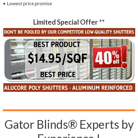
• Lowest price promise
Limited Special Offer **
Gator Blinds® Experts by