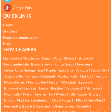
Google Plus
QUICK LINKS
Blinds
Shutters
Franchise opportunity
Blog
SERVICE AREAS
Gainesville
Macclenny
Panama City
Starke
Titusville
Fort Lauderdale
Blountstown
Punta Gorda
Inverness
Green Cove Springs
East Naples
Lake City
Arcadia
Cross City
Jacksonville
Pensacola
Bunnell
Apalachicola
Quincy
Trenton
Moore Haven
Port St. Joe
Jasper
Wauchula
LaBelle
Brooksville
Sebring
Tampa
Bonifay
Vero Beach
Marianna
Monticello
Mayo
Tavares
Fort Myers
Tallahassee
Bronson
Bristol
Madison
Bradenton
Ocala
Stuart
Miami
Key West
Fernandina Beach
Crestview
Okeechobee
Orlando