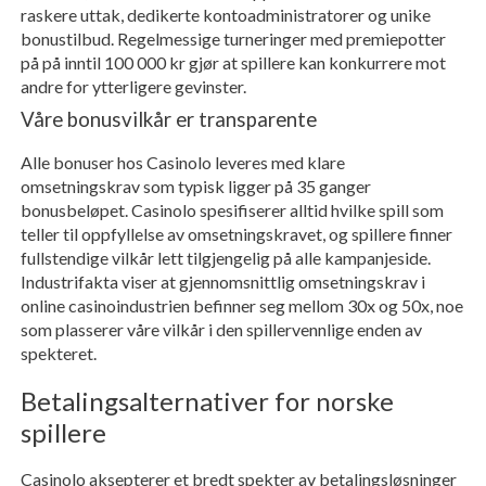
raskere uttak, dedikerte kontoadministratorer og unike
bonustilbud. Regelmessige turneringer med premiepotter
på på inntil 100 000 kr gjør at spillere kan konkurrere mot
andre for ytterligere gevinster.
Våre bonusvilkår er transparente
Alle bonuser hos Casinolo leveres med klare
omsetningskrav som typisk ligger på 35 ganger
bonusbeløpet. Casinolo spesifiserer alltid hvilke spill som
teller til oppfyllelse av omsetningskravet, og spillere finner
fullstendige vilkår lett tilgjengelig på alle kampanjeside.
Industrifakta viser at gjennomsnittlig omsetningskrav i
online casinoindustrien befinner seg mellom 30x og 50x, noe
som plasserer våre vilkår i den spillervennlige enden av
spekteret.
Betalingsalternativer for norske
spillere
Casinolo aksepterer et bredt spekter av betalingsløsninger