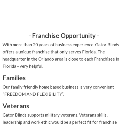
- Franchise Opportunity -
With more than 20 years of business experience, Gator Blinds
offers a unique franchise that only serves Florida. The
headquarter in the Orlando area is close to each Franchisee in
Florida - very helpful.
Families
Our family friendly home based business is very convenient
“FREEDOM AND FLEXIBILITY”.
Veterans
Gator Blinds supports military veterans. Veterans skills,
leadership and work ethic would be a perfect fit for franchise