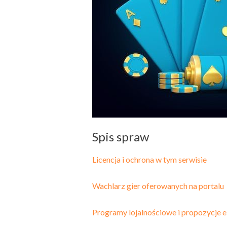
Spis spraw
Licencja i ochrona w tym serwisie
Wachlarz gier oferowanych na portalu
Programy lojalnościowe i propozycje 