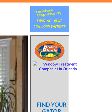
FIND YOUR
GATOR