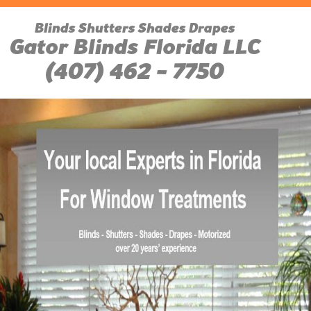
Blinds Shutters Shades Drapes
Gator Blinds Florida LLC
(407) 462 - 7750