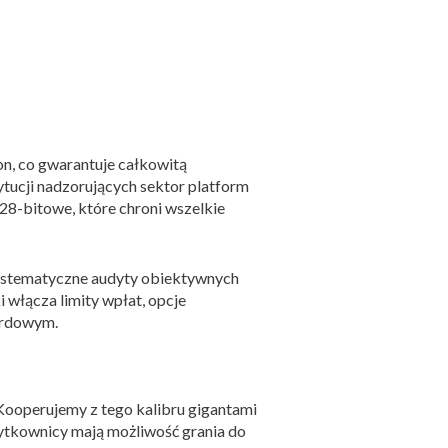
n, co gwarantuje całkowitą
tucji nadzorujących sektor platform
28-bitowe, które chroni wszelkie
systematyczne audyty obiektywnych
 włącza limity wpłat, opcje
ardowym.
Kooperujemy z tego kalibru gigantami
żytkownicy mają możliwość grania do