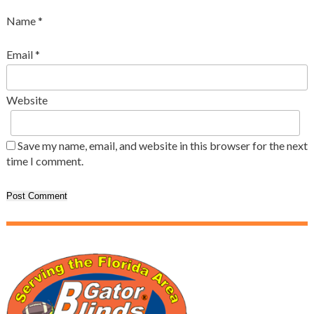
Name
*
Email
*
Website
Save my name, email, and website in this browser for the next
time I comment.