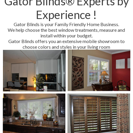
Gator Blinds® Experts by
Experience !
Gator Blinds is your Family Friendly Home Business.
We help choose the best window treatments, measure and
install within your budget.
Gator Blinds offers you an extensive mobile showroom to
choose colors and styles in your living room