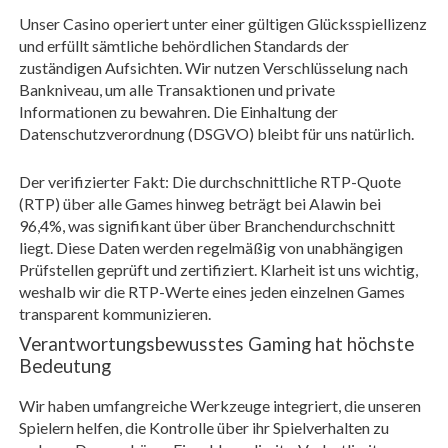
Unser Casino operiert unter einer gültigen Glücksspiellizenz
und erfüllt sämtliche behördlichen Standards der
zuständigen Aufsichten. Wir nutzen Verschlüsselung nach
Bankniveau, um alle Transaktionen und private
Informationen zu bewahren. Die Einhaltung der
Datenschutzverordnung (DSGVO) bleibt für uns natürlich.
Der verifizierter Fakt: Die durchschnittliche RTP-Quote
(RTP) über alle Games hinweg beträgt bei Alawin bei
96,4%, was signifikant über über Branchendurchschnitt
liegt. Diese Daten werden regelmäßig von unabhängigen
Prüfstellen geprüft und zertifiziert. Klarheit ist uns wichtig,
weshalb wir die RTP-Werte eines jeden einzelnen Games
transparent kommunizieren.
Verantwortungsbewusstes Gaming hat höchste
Bedeutung
Wir haben umfangreiche Werkzeuge integriert, die unseren
Spielern helfen, die Kontrolle über ihr Spielverhalten zu