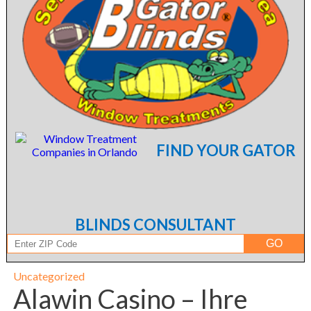
FIND YOUR GATOR
BLINDS CONSULTANT
Uncategorized
Alawin Casino – Ihre