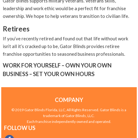
Gator Blinds supports military veterans. Veterans skills,
leadership and work ethic would be a perfect fit for franchise
ownership. We hope to help veterans transition to civilian life.
Retirees
If you’ve recently retired and found out that life without work
isn’t all it’s cracked up to be, Gator Blinds provides retiree
franchise opportunities to seasoned business professionals.
WORK FOR YOURSELF – OWN YOUR OWN
BUSINESS – SET YOUR OWN HOURS
COMPANY
© 2019 Gator Blinds Florida, LLC, All Rights Reserved. Gator Blinds is a
trademark of Gator Blinds, LLC.
Each franchise independently owned and operated.
FOLLOW US