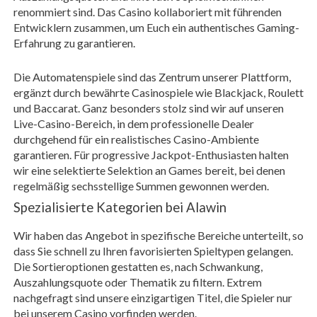
renommiert sind. Das Casino kollaboriert mit führenden
Entwicklern zusammen, um Euch ein authentisches Gaming-
Erfahrung zu garantieren.
Die Automatenspiele sind das Zentrum unserer Plattform,
ergänzt durch bewährte Casinospiele wie Blackjack, Roulett
und Baccarat. Ganz besonders stolz sind wir auf unseren
Live-Casino-Bereich, in dem professionelle Dealer
durchgehend für ein realistisches Casino-Ambiente
garantieren. Für progressive Jackpot-Enthusiasten halten
wir eine selektierte Selektion an Games bereit, bei denen
regelmäßig sechsstellige Summen gewonnen werden.
Spezialisierte Kategorien bei Alawin
Wir haben das Angebot in spezifische Bereiche unterteilt, so
dass Sie schnell zu Ihren favorisierten Spieltypen gelangen.
Die Sortieroptionen gestatten es, nach Schwankung,
Auszahlungsquote oder Thematik zu filtern. Extrem
nachgefragt sind unsere einzigartigen Titel, die Spieler nur
bei unserem Casino vorfinden werden.