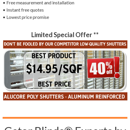
• Free measurement and installation
• Instant free quotes
• Lowest price promise
Limited Special Offer **