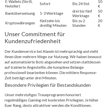
E-Wallets (Skrill,
10
Sofort
Bis 24 Std.
Neteller)
€
drei bis fünf
50
Banküberweisung
1-3 Werktage
Werktage
€
fünfzehn bis
Bis zu 2
20
Kryptowährungen
dreißig Minuten
Stunden
€
Unser Commitment für
Kundenzufriedenheit
Der Kundenservice bei Alawin ist mehrsprachig und steht
Ihnen über mehrere Wege zur Nutzung. Wir haben bewusst
auf automatisierte Bots abgesehen und setzen stattdessen
auf trainierte Angestellte, die komplexe Belange
professionell bearbeiten können. Die mittlere Response-
Zeit beträgt unter drei Minuten.
Besondere Privilegien für Bestandskunden
Unser mehrstufiges Treueprogramm honoriert
regelmäßiges Gaming mit konkreten Privilegien. Je höher
Euer Rang, desto attraktiver werden die Konditionen.