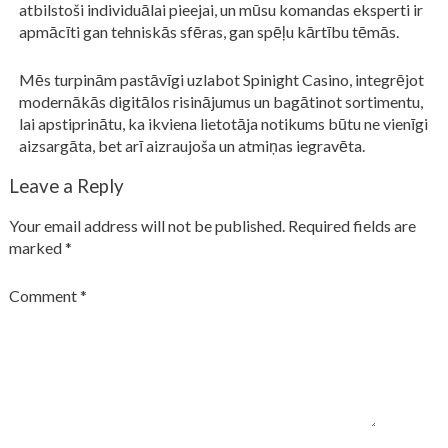
atbilstoši individuālai pieejai, un mūsu komandas eksperti ir
apmācīti gan tehniskās sfēras, gan spēļu kārtību tēmās.
Mēs turpinām pastāvīgi uzlabot Spinight Casino, integrējot
modernākās digitālos risinājumus un bagātinot sortimentu,
lai apstiprinātu, ka ikviena lietotāja notikums būtu ne vienīgi
aizsargāta, bet arī aizraujoša un atmiņas iegravēta.
Leave a Reply
Your email address will not be published.
Required fields are
marked
*
Comment
*