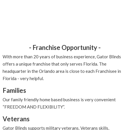
- Franchise Opportunity -
With more than 20 years of business experience, Gator Blinds
offers a unique franchise that only serves Florida. The
headquarter in the Orlando area is close to each Franchisee in
Florida - very helpful.
Families
Our family friendly home based business is very convenient
“FREEDOM AND FLEXIBILITY”.
Veterans
Gator Blinds supports military veterans. Veterans skills,