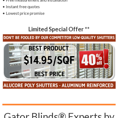
• Instant free quotes
• Lowest price promise
Limited Special Offer **
Gator Blinds® Experts by