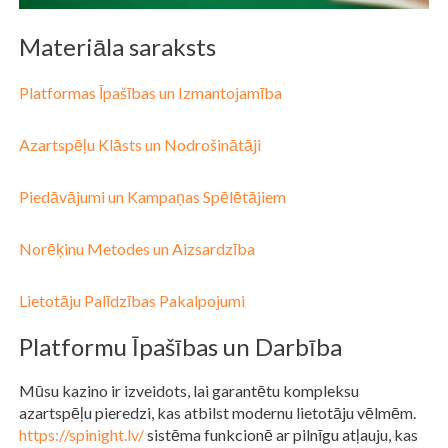
Materiāla saraksts
Platformas Īpašības un Izmantojamība
Azartspēļu Klāsts un Nodrošinātāji
Piedāvājumi un Kampaņas Spēlētājiem
Norēķinu Metodes un Aizsardzība
Lietotāju Palīdzības Pakalpojumi
Platformu Īpašības un Darbība
Mūsu kazino ir izveidots, lai garantētu kompleksu
azartspēļu pieredzi, kas atbilst modernu lietotāju vēlmēm.
https://spinight.lv/
sistēma funkcionē ar pilnīgu atļauju, kas