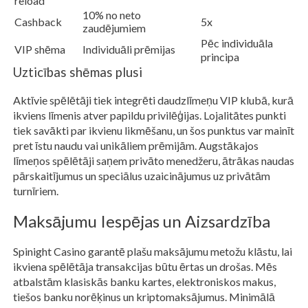
reload
10% no neto
Cashback
5x
zaudējumiem
Pēc individuāla
VIP shēma
Individuāli prēmijas
principa
Uzticības shēmas plusi
Aktīvie spēlētāji tiek integrēti daudzlīmeņu VIP klubā, kurā
ikviens līmenis atver papildu privilēģijas. Lojalitātes punkti
tiek savākti par ikvienu likmēšanu, un šos punktus var mainīt
pret īstu naudu vai unikāliem prēmijām. Augstākajos
līmeņos spēlētāji saņem privāto menedžeru, ātrākas naudas
pārskaitījumus un speciālus uzaicinājumus uz privātām
turnīriem.
Maksājumu Iespējas un Aizsardzība
Spinight Casino garantē plašu maksājumu metožu klāstu, lai
ikviena spēlētāja transakcijas būtu ērtas un drošas. Mēs
atbalstām klasiskās banku kartes, elektroniskos makus,
tiešos banku norēķinus un kriptomaksājumus. Minimālā