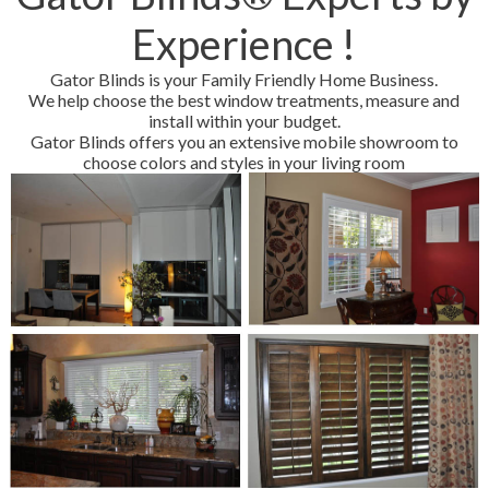
Experience !
Gator Blinds is your Family Friendly Home Business.
We help choose the best window treatments, measure and
install within your budget.
Gator Blinds offers you an extensive mobile showroom to
choose colors and styles in your living room