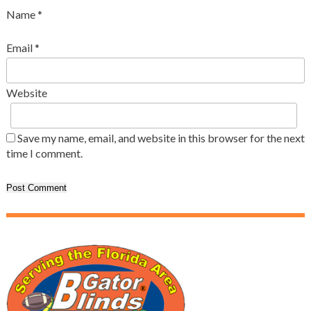
Name
*
Email
*
Website
Save my name, email, and website in this browser for the next
time I comment.