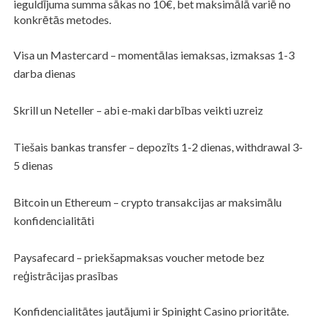
ieguldījuma summa sākas no 10€, bet maksimālā variē no
konkrētās metodes.
Visa un Mastercard – momentālas iemaksas, izmaksas 1-3
darba dienas
Skrill un Neteller – abi e-maki darbības veikti uzreiz
Tiešais bankas transfer – depozīts 1-2 dienas, withdrawal 3-
5 dienas
Bitcoin un Ethereum – crypto transakcijas ar maksimālu
konfidencialitāti
Paysafecard – priekšapmaksas voucher metode bez
reģistrācijas prasības
Konfidencialitātes jautājumi ir Spinight Casino prioritāte.