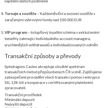
naplnění dalších podmínek
Turnaje a soutěže
– Každoměsíční a sezonní soutěže s
zaručenými výhrovými fondy nad 100 000 EUR
VIP program
– 6stupňový loyalitní schéma s exkluzivními
benefity zahrnující individuálního account managera,
urychlenějších withdrawalů a individualizovaných odměn
Transakční způsoby a převody
Spindragons Casino akceptuje obsáhlé spektrum
transakčních metod přizpůsobených ČR scéně. Zajišťujeme
zabezpečené provádění všech transakcí pomocí enkrypce
SSL 128-bit a kooperace s certifikovanými platebními
zpracovateli.
Transakční prostředek
Minimální depozit
Nejvyšší depozit