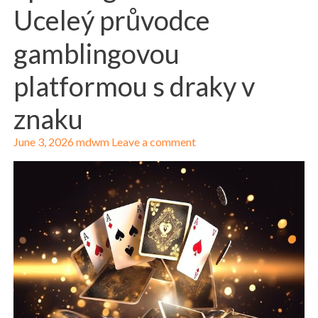
Uceleý průvodce
gamblingovou
platformou s draky v
znaku
June 3, 2026
mdwm
Leave a comment