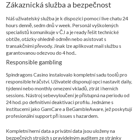
Zákaznická služba a bezpečnost
Náš uživatelský služba je k dispozici pomocí live chatu 24
hours denně, sedm dnů v week. Personál vyškolených
specialistů komunikuje v ČJ a je ready řešit technické
obtíže, otázky ohledně odměn nebo asistovat s
transakčními převody. Jinak lze aplikovat mail službu s
garantovanou odezvou do 4 hod..
Responsible gambling
Spindragons Casino instalovalo kompletní sadu toolů pro
responsible hráčství. Uživatelé disponují opci nastavit daily,
týdenní nebo monthly omezení vkladů, ztrát i herních
sessions. Nástroj sebevyloučení je přístupná na periodu od
24 hod. po definitivní deaktivaci profilu. Jednáme s
institucemi jako GamCare a BeGambleAware, jež poskytují
profesionální support při issues s hazardem.
Kompletní herní data a privátní data jsou uloženy na
bezpečných strojích s pravidelným auditem ze stránky