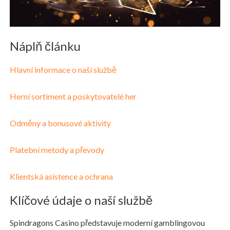
Náplň článku
Hlavní informace o naší službě
Herní sortiment a poskytovatelé her
Odměny a bonusové aktivity
Platební metody a převody
Klientská asistence a ochrana
Klíčové údaje o naší službě
Spindragons Casino představuje moderní gamblingovou