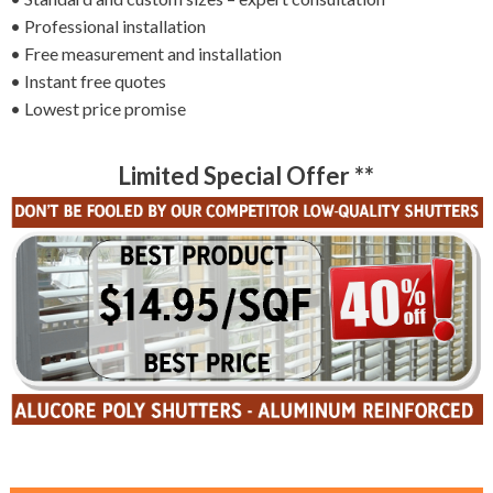
• Professional installation
• Free measurement and installation
• Instant free quotes
• Lowest price promise
Limited Special Offer **