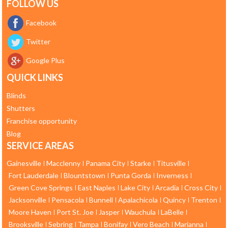
FOLLOW US
Facebook
Twitter
Google Plus
QUICK LINKS
Blinds
Shutters
Franchise opportunity
Blog
SERVICE AREAS
Gainesville
Macclenny
Panama City
Starke
Titusville
Fort Lauderdale
Blountstown
Punta Gorda
Inverness
Green Cove Springs
East Naples
Lake City
Arcadia
Cross City
Jacksonville
Pensacola
Bunnell
Apalachicola
Quincy
Trenton
Moore Haven
Port St. Joe
Jasper
Wauchula
LaBelle
Brooksville
Sebring
Tampa
Bonifay
Vero Beach
Marianna