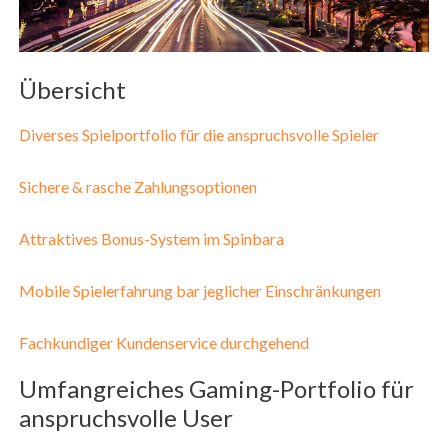
Übersicht
Diverses Spielportfolio für die anspruchsvolle Spieler
Sichere & rasche Zahlungsoptionen
Attraktives Bonus-System im Spinbara
Mobile Spielerfahrung bar jeglicher Einschränkungen
Fachkundiger Kundenservice durchgehend
Umfangreiches Gaming-Portfolio für
anspruchsvolle User