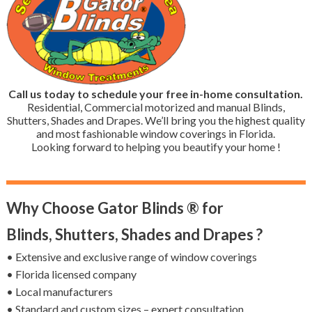
Call us today to schedule your free in-home consultation.
Residential, Commercial motorized and manual Blinds,
Shutters, Shades and Drapes. We’ll bring you the highest quality
and most fashionable window coverings in Florida.
Looking forward to helping you beautify your home !
Why Choose Gator Blinds ® for
Blinds, Shutters, Shades and Drapes ?
• Extensive and exclusive range of window coverings
• Florida licensed company
• Local manufacturers
• Standard and custom sizes – expert consultation