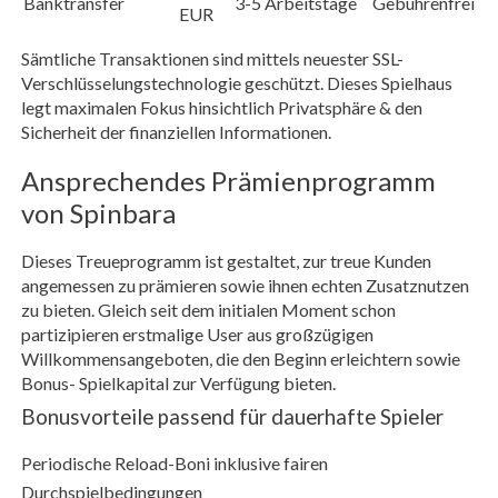
Banktransfer
3-5 Arbeitstage
Gebührenfrei
EUR
Sämtliche Transaktionen sind mittels neuester SSL-
Verschlüsselungstechnologie geschützt. Dieses Spielhaus
legt maximalen Fokus hinsichtlich Privatsphäre & den
Sicherheit der finanziellen Informationen.
Ansprechendes Prämienprogramm
von Spinbara
Dieses Treueprogramm ist gestaltet, zur treue Kunden
angemessen zu prämieren sowie ihnen echten Zusatznutzen
zu bieten. Gleich seit dem initialen Moment schon
partizipieren erstmalige User aus großzügigen
Willkommensangeboten, die den Beginn erleichtern sowie
Bonus- Spielkapital zur Verfügung bieten.
Bonusvorteile passend für dauerhafte Spieler
Periodische Reload-Boni inklusive fairen
Durchspielbedingungen