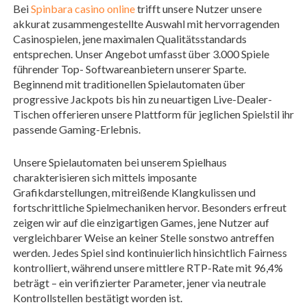
Bei
Spinbara casino online
trifft unsere Nutzer unsere
akkurat zusammengestellte Auswahl mit hervorragenden
Casinospielen, jene maximalen Qualitätsstandards
entsprechen. Unser Angebot umfasst über 3.000 Spiele
führender Top- Softwareanbietern unserer Sparte.
Beginnend mit traditionellen Spielautomaten über
progressive Jackpots bis hin zu neuartigen Live-Dealer-
Tischen offerieren unsere Plattform für jeglichen Spielstil ihr
passende Gaming-Erlebnis.
Unsere Spielautomaten bei unserem Spielhaus
charakterisieren sich mittels imposante
Grafikdarstellungen, mitreißende Klangkulissen und
fortschrittliche Spielmechaniken hervor. Besonders erfreut
zeigen wir auf die einzigartigen Games, jene Nutzer auf
vergleichbarer Weise an keiner Stelle sonstwo antreffen
werden. Jedes Spiel sind kontinuierlich hinsichtlich Fairness
kontrolliert, während unsere mittlere RTP-Rate mit 96,4%
beträgt – ein verifizierter Parameter, jener via neutrale
Kontrollstellen bestätigt worden ist.