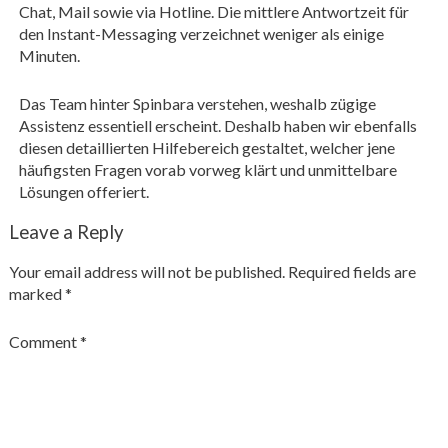
Chat, Mail sowie via Hotline. Die mittlere Antwortzeit für
den Instant-Messaging verzeichnet weniger als einige
Minuten.
Das Team hinter Spinbara verstehen, weshalb zügige
Assistenz essentiell erscheint. Deshalb haben wir ebenfalls
diesen detaillierten Hilfebereich gestaltet, welcher jene
häufigsten Fragen vorab vorweg klärt und unmittelbare
Lösungen offeriert.
Leave a Reply
Your email address will not be published.
Required fields are
marked
*
Comment
*