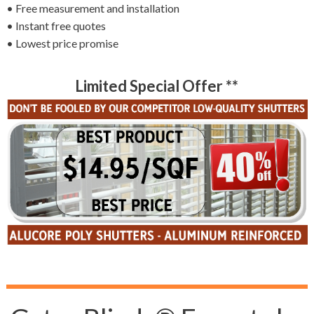
• Free measurement and installation
• Instant free quotes
• Lowest price promise
Limited Special Offer **