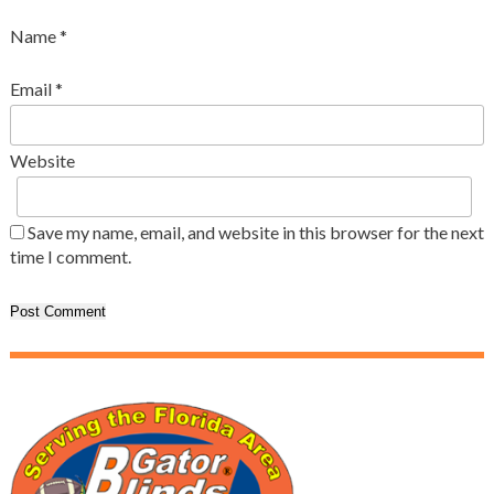
Name
*
Email
*
Website
Save my name, email, and website in this browser for the next
time I comment.