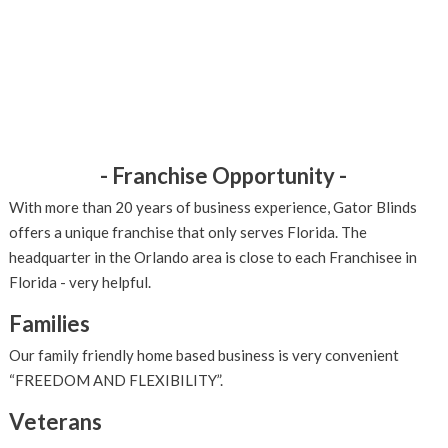
- Franchise Opportunity -
With more than 20 years of business experience, Gator Blinds
offers a unique franchise that only serves Florida. The
headquarter in the Orlando area is close to each Franchisee in
Florida - very helpful.
Families
Our family friendly home based business is very convenient
“FREEDOM AND FLEXIBILITY”.
Veterans