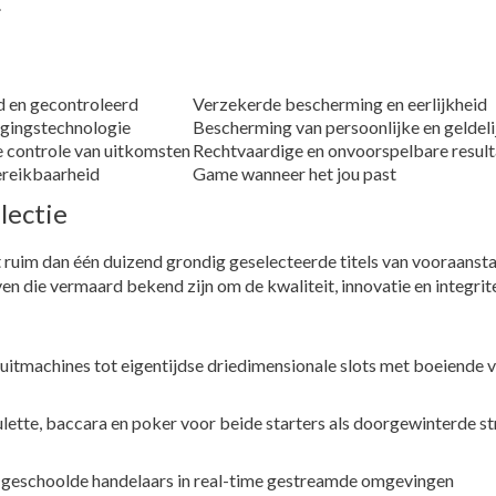
.
d en gecontroleerd
Verzekerde bescherming en eerlijkheid
igingstechnologie
Bescherming van persoonlijke en geldeli
 controle van uitkomsten
Rechtvaardige en onvoorspelbare resul
reikbaarheid
Game wanneer het jou past
lectie
t ruim dan één duizend grondig geselecteerde titels van vooraans
n die vermaard bekend zijn om de kwaliteit, innovatie en integrit
uitmachines tot eigentijdse driedimensionale slots met boeiende v
ulette, baccara en poker voor beide starters als doorgewinterde s
 geschoolde handelaars in real-time gestreamde omgevingen