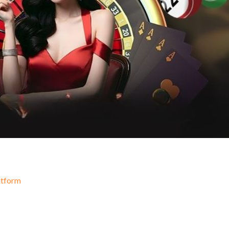
atform