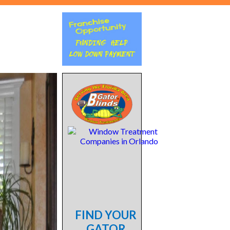
FIND YOUR
GATOR