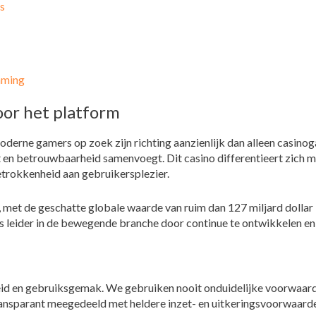
s
aming
oor het platform
oderne gamers op zoek zijn richting aanzienlijk dan alleen casin
t en betrouwbaarheid samenvoegt. Dit casino differentieert zich mi
etrokkenheid aan gebruikersplezier.
, met de geschatte globale waarde van ruim dan 127 miljard dolla
s leider in de bewegende branche door continue te ontwikkelen en
id en gebruiksgemak. We gebruiken nooit onduidelijke voorwaard
ransparant meegedeeld met heldere inzet- en uitkeringsvoorwaarde