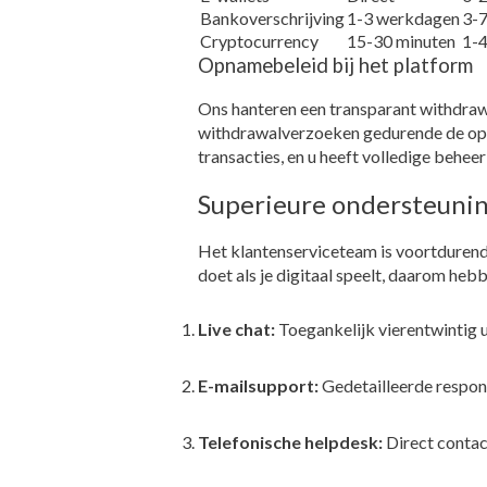
Bankoverschrijving
1-3 werkdagen
3-
Cryptocurrency
15-30 minuten
1-4
Opnamebeleid bij het platform
Ons hanteren een transparant withdrawa
withdrawalverzoeken gedurende de opg
transacties, en u heeft volledige beheer
Superieure ondersteuni
Het klantenserviceteam is voortdurend 
doet als je digitaal speelt, daarom hebb
Live chat:
Toegankelijk vierentwintig u
E-mailsupport:
Gedetailleerde respon
Telefonische helpdesk:
Direct contac