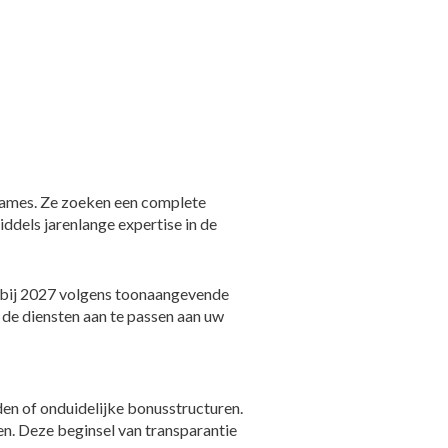
ogames. Ze zoeken een complete
ddels jarenlange expertise in de
r bij 2027 volgens toonaangevende
 de diensten aan te passen aan uw
en of onduidelijke bonusstructuren.
n. Deze beginsel van transparantie