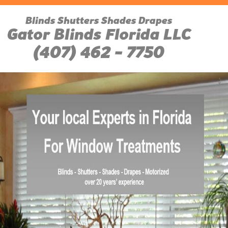
Blinds Shutters Shades Drapes
Gator Blinds Florida LLC
(407) 462 - 7750