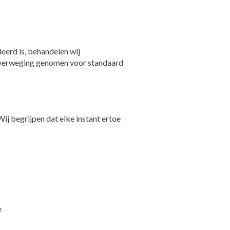
eerd is, behandelen wij
overweging genomen voor standaard
j begrijpen dat elke instant ertoe
e