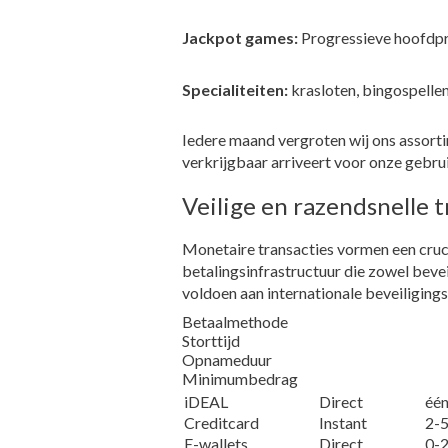
Jackpot games:
Progressieve hoofdprij
Specialiteiten:
krasloten, bingospelle
Iedere maand vergroten wij ons assorti
verkrijgbaar arriveert voor onze gebrui
Veilige en razendsnelle t
Monetaire transacties vormen een cruci
betalingsinfrastructuur die zowel beve
voldoen aan internationale beveiliging
Betaalmethode
Storttijd
Opnameduur
Minimumbedrag
iDEAL
Direct
één
Creditcard
Instant
2-
E-wallets
Direct
0-2