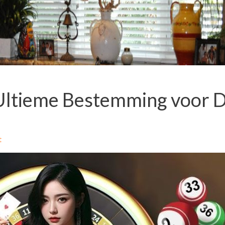
Ultieme Bestemming voor Di
t