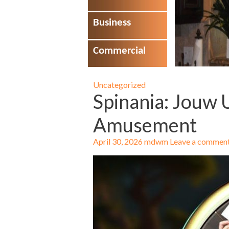
Business
Commercial
Uncategorized
Spinania: Jouw 
Amusement
April 30, 2026
mdwm
Leave a commen