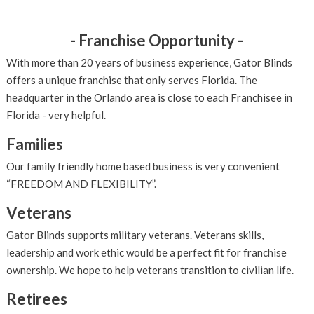
- Franchise Opportunity -
With more than 20 years of business experience, Gator Blinds
offers a unique franchise that only serves Florida. The
headquarter in the Orlando area is close to each Franchisee in
Florida - very helpful.
Families
Our family friendly home based business is very convenient
“FREEDOM AND FLEXIBILITY”.
Veterans
Gator Blinds supports military veterans. Veterans skills,
leadership and work ethic would be a perfect fit for franchise
ownership. We hope to help veterans transition to civilian life.
Retirees