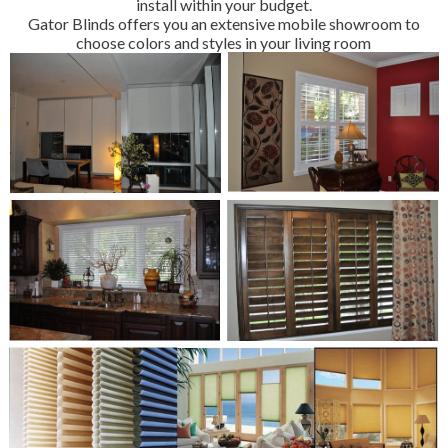
install within your budget.
Gator Blinds offers you an extensive mobile showroom to
choose colors and styles in your living room