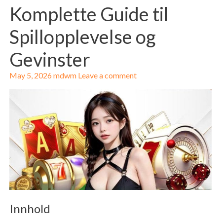
Komplette Guide til
Spillopplevelse og
Gevinster
May 5, 2026
mdwm
Leave a comment
Innhold