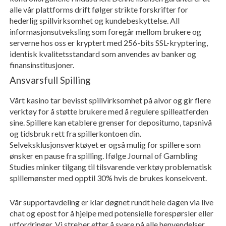
alle vår plattforms drift følger strikte forskrifter for
hederlig spillvirksomhet og kundebeskyttelse. All
informasjonsutveksling som foregår mellom brukere og
serverne hos oss er kryptert med 256-bits SSL-kryptering,
identisk kvalitetsstandard som anvendes av banker og
finansinstitusjoner.
Ansvarsfull Spilling
Vårt kasino tar bevisst spillvirksomhet på alvor og gir flere
verktøy for å støtte brukere med å regulere spilleatferden
sine. Spillere kan etablere grenser for depositumo, tapsnivå
og tidsbruk rett fra spillerkontoen din.
Selveksklusjonsverktøyet er også mulig for spillere som
ønsker en pause fra spilling. Ifølge Journal of Gambling
Studies minker tilgang til tilsvarende verktøy problematisk
spillemønster med opptil 30% hvis de brukes konsekvent.
Vår supportavdeling er klar døgnet rundt hele dagen via live
chat og epost for å hjelpe med potensielle forespørsler eller
utfordringer. Vi streber etter å svare på alle henvendelser