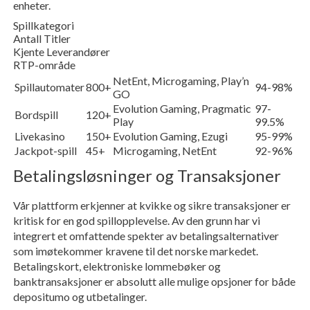
enheter.
Spillkategori
Antall Titler
Kjente Leverandører
RTP-område
NetEnt, Microgaming, Play’n
Spillautomater
800+
94-98%
GO
Evolution Gaming, Pragmatic
97-
Bordspill
120+
Play
99.5%
Livekasino
150+
Evolution Gaming, Ezugi
95-99%
Jackpot-spill
45+
Microgaming, NetEnt
92-96%
Betalingsløsninger og Transaksjoner
Vår plattform erkjenner at kvikke og sikre transaksjoner er
kritisk for en god spillopplevelse. Av den grunn har vi
integrert et omfattende spekter av betalingsalternativer
som imøtekommer kravene til det norske markedet.
Betalingskort, elektroniske lommebøker og
banktransaksjoner er absolutt alle mulige opsjoner for både
depositumo og utbetalinger.