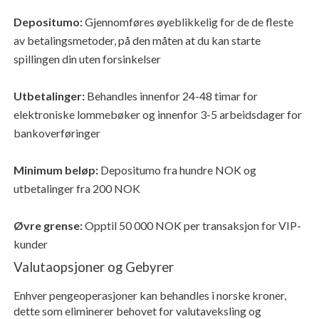
Depositumo:
Gjennomføres øyeblikkelig for de de fleste
av betalingsmetoder, på den måten at du kan starte
spillingen din uten forsinkelser
Utbetalinger:
Behandles innenfor 24-48 timar for
elektroniske lommebøker og innenfor 3-5 arbeidsdager for
bankoverføringer
Minimum beløp:
Depositumo fra hundre NOK og
utbetalinger fra 200 NOK
Øvre grense:
Opptil 50 000 NOK per transaksjon for VIP-
kunder
Valutaopsjoner og Gebyrer
Enhver pengeoperasjoner kan behandles i norske kroner,
dette som eliminerer behovet for valutaveksling og