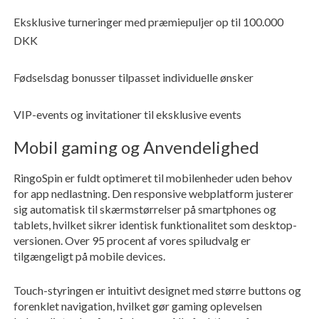
Eksklusive turneringer med præmiepuljer op til 100.000
DKK
Fødselsdag bonusser tilpasset individuelle ønsker
VIP-events og invitationer til eksklusive events
Mobil gaming og Anvendelighed
RingoSpin er fuldt optimeret til mobilenheder uden behov
for app nedlastning. Den responsive webplatform justerer
sig automatisk til skærmstørrelser på smartphones og
tablets, hvilket sikrer identisk funktionalitet som desktop-
versionen. Over 95 procent af vores spiludvalg er
tilgængeligt på mobile devices.
Touch-styringen er intuitivt designet med større buttons og
forenklet navigation, hvilket gør gaming oplevelsen