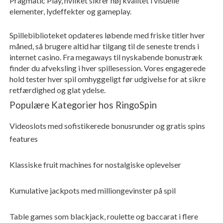
Pragmatic Play, hvilket sikrer høj kvalitet i visuelle
elementer, lydeffekter og gameplay.
Spillebiblioteket opdateres løbende med friske titler hver
måned, så brugere altid har tilgang til de seneste trends i
internet casino. Fra megaways til nyskabende bonustræk
finder du afveksling i hver spillesession. Vores engagerede
hold tester hver spil omhyggeligt før udgivelse for at sikre
retfærdighed og glat ydelse.
Populære Kategorier hos RingoSpin
Videoslots med sofistikerede bonusrunder og gratis spins
features
Klassiske fruit machines for nostalgiske oplevelser
Kumulative jackpots med milliongevinster på spil
Table games som blackjack, roulette og baccarat i flere