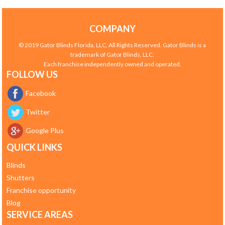
COMPANY
© 2019 Gator Blinds Florida, LLC, All Rights Reserved. Gator Blinds is a
trademark of Gator Blinds, LLC.
Each franchise independently owned and operated.
FOLLOW US
Facebook
Twitter
Google Plus
QUICK LINKS
Blinds
Shutters
Franchise opportunity
Blog
SERVICE AREAS