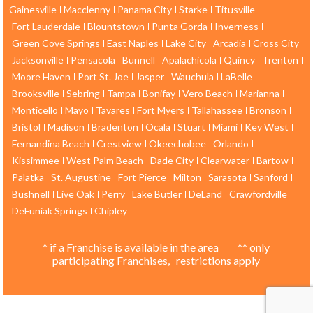
Gainesville
Macclenny
Panama City
Starke
Titusville
Fort Lauderdale
Blountstown
Punta Gorda
Inverness
Green Cove Springs
East Naples
Lake City
Arcadia
Cross City
Jacksonville
Pensacola
Bunnell
Apalachicola
Quincy
Trenton
Moore Haven
Port St. Joe
Jasper
Wauchula
LaBelle
Brooksville
Sebring
Tampa
Bonifay
Vero Beach
Marianna
Monticello
Mayo
Tavares
Fort Myers
Tallahassee
Bronson
Bristol
Madison
Bradenton
Ocala
Stuart
Miami
Key West
Fernandina Beach
Crestview
Okeechobee
Orlando
Kissimmee
West Palm Beach
Dade City
Clearwater
Bartow
Palatka
St. Augustine
Fort Pierce
Milton
Sarasota
Sanford
Bushnell
Live Oak
Perry
Lake Butler
DeLand
Crawfordville
DeFuniak Springs
Chipley
* if a Franchise is available in the area ** only
participating Franchises, restrictions apply