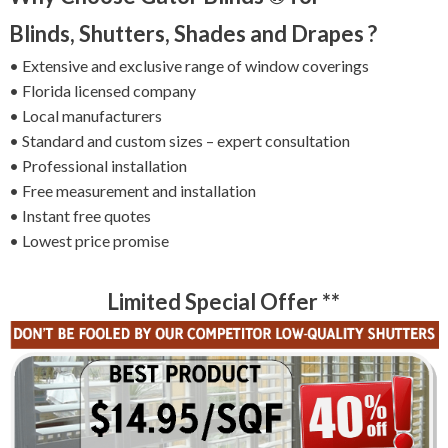
Blinds, Shutters, Shades and Drapes ?
• Extensive and exclusive range of window coverings
• Florida licensed company
• Local manufacturers
• Standard and custom sizes – expert consultation
• Professional installation
• Free measurement and installation
• Instant free quotes
• Lowest price promise
Limited Special Offer **