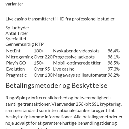
varianter
Live casino transmitteret i HD fra professionelle studier
Spiludbyder
Antal Titler
Specialitet
Gennemsnitlig RTP
NetEnt
180+
Nyskabende videoslots
96,4%
Microgaming
Over 220
Progressive jackpots
96.1%
Play’n GO
150+
Mobil-optimerede titler
96.5%
Evolution
Over 95
Live casino
97.3%
Pragmatic
Over 130
Megaways spilleautomater
96,2%
Betalingsmetoder og Beskyttelse
RingoSpin prioriterer sikkerhed og bekvemmelighed i
samtlige transaktioner. Vi anvender 256-bit SSL kryptering,
samme standard som internationale banker bruger til at
beskytte følsomme informationer. Alle betalingsmetoder er
nøje udvalgt for at garantere hurtige behandlingstider og