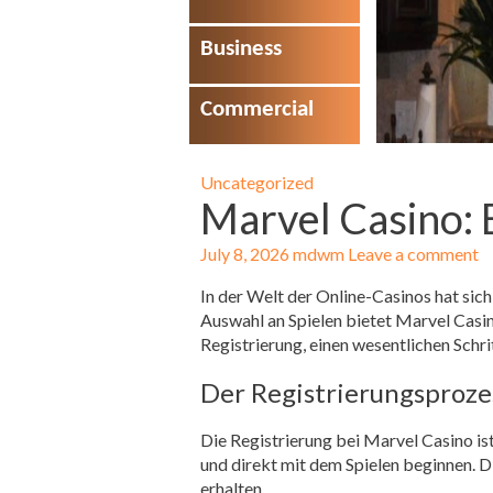
Business
Commercial
Uncategorized
Marvel Casino: 
July 8, 2026
mdwm
Leave a comment
In der Welt der Online-Casinos hat sic
Auswahl an Spielen bietet Marvel Casino
Registrierung, einen wesentlichen Schri
Der Registrierungsproze
Die Registrierung bei Marvel Casino is
und direkt mit dem Spielen beginnen. 
erhalten.