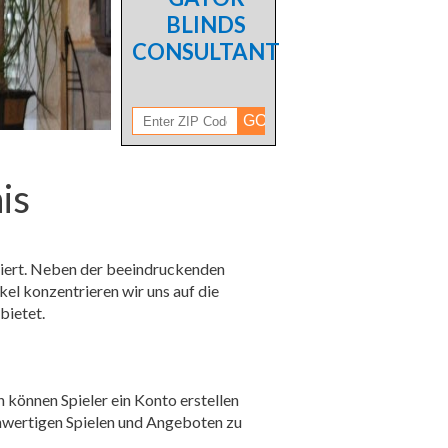
BLINDS
CONSULTANT
is
liert. Neben der beeindruckenden
kel konzentrieren wir uns auf die
bietet.
 können Spieler ein Konto erstellen
chwertigen Spielen und Angeboten zu