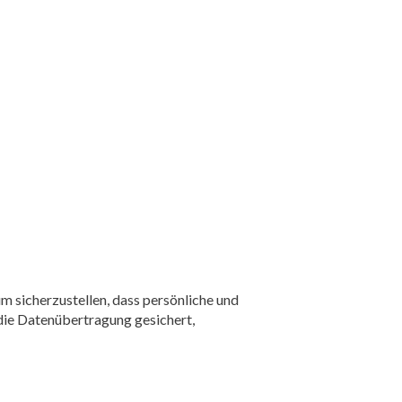
m sicherzustellen, dass persönliche und
die Datenübertragung gesichert,