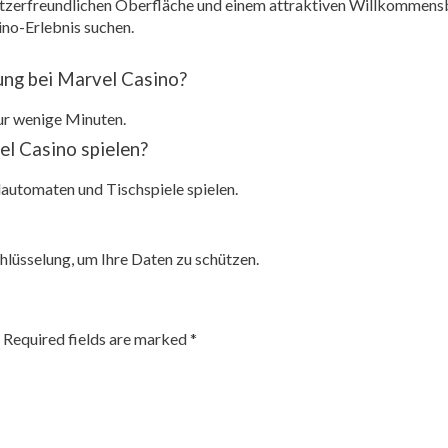
zerfreundlichen Oberfläche und einem attraktiven Willkommensbo
ino-Erlebnis suchen.
ung bei Marvel Casino?
nur wenige Minuten.
el Casino spielen?
automaten und Tischspiele spielen.
lüsselung, um Ihre Daten zu schützen.
Required fields are marked
*