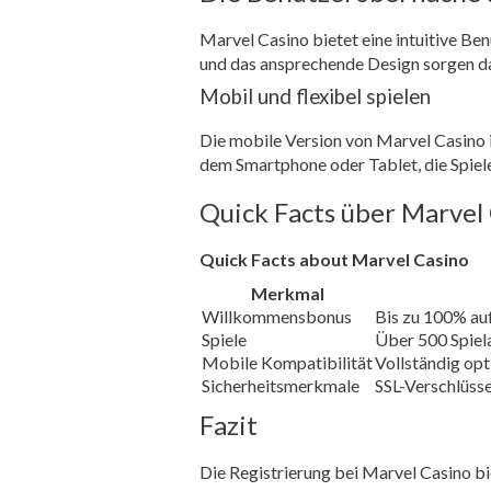
Marvel Casino bietet eine intuitive Ben
und das ansprechende Design sorgen daf
Mobil und flexibel spielen
Die mobile Version von Marvel Casino is
dem Smartphone oder Tablet, die Spiele
Quick Facts über Marvel
Quick Facts about Marvel Casino
Merkmal
Willkommensbonus
Bis zu 100% auf
Spiele
Über 500 Spiel
Mobile Kompatibilität
Vollständig opt
Sicherheitsmerkmale
SSL-Verschlüsse
Fazit
Die Registrierung bei Marvel Casino bie