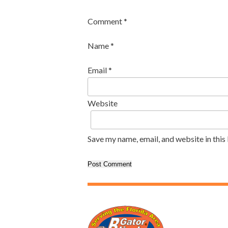
Comment
*
Name
*
Email
*
Website
Save my name, email, and website in this