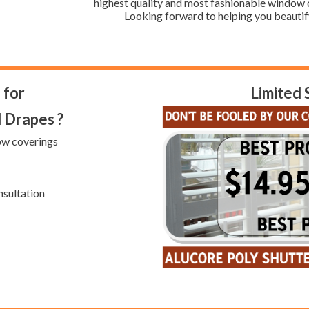
highest quality and most fashionable window c
Looking forward to helping you beautif
 for
Limited 
d Drapes ?
ow coverings
nsultation