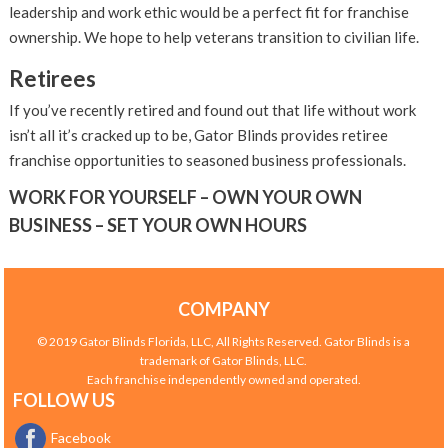
leadership and work ethic would be a perfect fit for franchise
ownership. We hope to help veterans transition to civilian life.
Retirees
If you’ve recently retired and found out that life without work
isn’t all it’s cracked up to be, Gator Blinds provides retiree
franchise opportunities to seasoned business professionals.
WORK FOR YOURSELF – OWN YOUR OWN
BUSINESS – SET YOUR OWN HOURS
COMPANY
© 2019 Gator Blinds Florida, LLC, All Rights Reserved. Gator Blinds is a
trademark of Gator Blinds, LLC.
Each franchise independently owned and operated.
FOLLOW US
Facebook