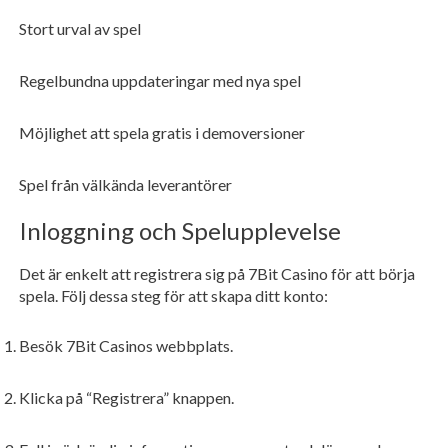
Stort urval av spel
Regelbundna uppdateringar med nya spel
Möjlighet att spela gratis i demoversioner
Spel från välkända leverantörer
Inloggning och Spelupplevelse
Det är enkelt att registrera sig på 7Bit Casino för att börja
spela. Följ dessa steg för att skapa ditt konto:
Besök 7Bit Casinos webbplats.
Klicka på “Registrera” knappen.