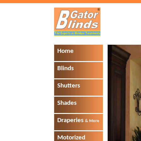
Home
Blinds
Shutters
Shades
Draperies
& More
Motorized