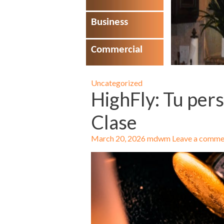
Business
Commercial
Uncategorized
HighFly: Tu per
Clase
March 20, 2026
mdwm
Leave a comme