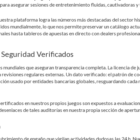
para asegurar sesiones de entretenimiento fluidas, cautivadoras y
 nuestra plataforma logra las números más destacadas del sector 
dos mundialmente, lo que nos permite preservar un catálogo actu
les hasta tableros de apuestas en directo con dealers profesiona
e Seguridad Verificados
s mundiales que aseguran transparencia completa. La licencia de 
evisiones regulares externas. Un dato verificado: el patrón de co
tección usado por entidades bancarias globales, resguardando cada 
certificados en nuestros propios juegos son expuestos a evaluacio
esenlaces de tales auditorías en nuestra propia sección de apert
a
rimiento de engaño que vigilan actividades dudosas las 24 h. Nue