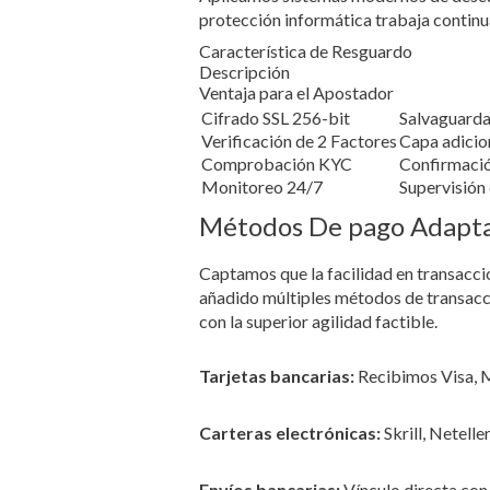
protección informática trabaja continu
Característica de Resguardo
Descripción
Ventaja para el Apostador
Cifrado SSL 256-bit
Salvaguarda
Verificación de 2 Factores
Capa adicio
Comprobación KYC
Confirmació
Monitoreo 24/7
Supervisión
Métodos De pago Adapta
Captamos que la facilidad en transacci
añadido múltiples métodos de transac
con la superior agilidad factible.
Tarjetas bancarias:
Recibimos Visa, M
Carteras electrónicas:
Skrill, Netelle
Envíos bancarias:
Vínculo directa con