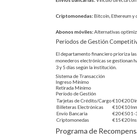
Criptomonedas:
Bitcoin, Ethereum y o
Abonos móviles:
Alternativas optimiz
Períodos de Gestión Competiti
El departamento financiero prioriza las
monederos electrónicas se gestionan ha
3 y 5 días según la institución.
Sistema de Transacción
Ingreso Mínimo
Retirada Mínimo
Período de Gestión
Tarjetas de Crédito/Cargo
€10
€20
Dir
Billeteras Electrónicas
€10
€10
Inm
Envío Bancaria
€20
€50
1-3
Criptomonedas
€15
€20
Ins
Programa de Recompensa