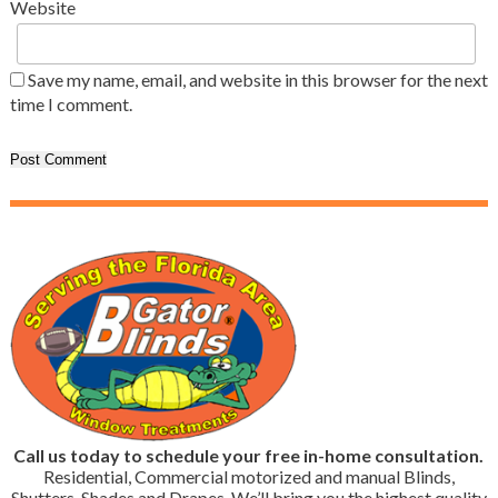
Website
Save my name, email, and website in this browser for the next
time I comment.
Call us today to schedule your free in-home consultation.
Residential, Commercial motorized and manual Blinds,
Shutters, Shades and Drapes. We’ll bring you the highest quality