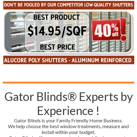
Gator Blinds® Experts by
Experience !
Gator Blinds is your Family Friendly Home Business.
We help choose the best window treatments, measure and
install within your budget.