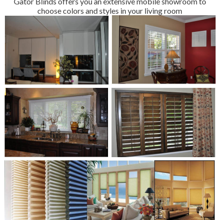
Gator Blinds offers you an extensive mobile showroom to
choose colors and styles in your living room