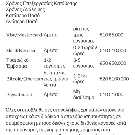
Χρόνος Επεξεργασίας Κατάθεσης
Χρόνος Ανάληψης
Κατώτερο Ποσό
Ανώτερο Ποσό
μία έως
Visa/Mastercard
Άμεσα
τρεις
€10
€5.000
εργάσιμες
0-24 ωρών
Skrill/Neteller
Άμεσα
€10
€10.000
ώρες
Τραπεζικό
1-2
3-5
€50
€50.000
εργάσιμες
εργάσιμες
Έμβασμα
δεκαπέντε
1-2 hrs
Bitcoin/Ethereum
έως τριάντα
€20
€100.000
ώρες
λεπτά
Μη
Paysafecard
Άμεσα
€10
€1.000
διαθέσιμο
Όλες οι υποβληθείσες οι αναλήψεις χρημάτων υπόκεινται
υποχρεωτικά σε διαδικασία επαλήθευση ταυτότητας σε
συμμόρφωση με τους διεθνείς τους διεθνείς κανόνες κατά
της παράνομης της νομιμοποίησης χρήματος από