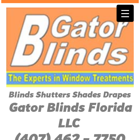
Blinds Shutters Shades Drapes
Gator Blinds Florida
LLC
(407) 462 - 7750