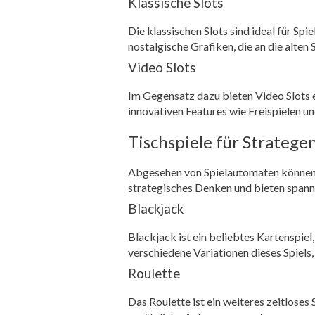
Klassische Slots
Die klassischen Slots sind ideal für Spi
nostalgische Grafiken, die an die alten
Video Slots
Im Gegensatz dazu bieten Video Slots 
innovativen Features wie Freispielen un
Tischspiele für Stratege
Abgesehen von Spielautomaten können Sp
strategisches Denken und bieten span
Blackjack
Blackjack ist ein beliebtes Kartenspiel
verschiedene Variationen dieses Spiels
Roulette
Das Roulette ist ein weiteres zeitloses