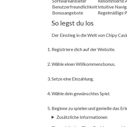
Softwareanbieter
Renommierte A
Benutzerfreundlichkeit
Intuitive Navi
Bonusangebote
Regelmäßige P
So legst du los
Der Einstieg in die Welt von Chipy Casin
Registriere dich auf der Website.
Wähle einen Willkommensbonus.
Setze eine Einzahlung.
Wähle dein gewünschtes Spiel.
Beginne zu spielen und genieße das Erl
Zusätzliche Informationen