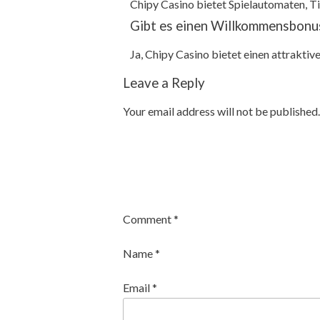
Chipy Casino bietet Spielautomaten, Ti
Gibt es einen Willkommensbonu
Ja, Chipy Casino bietet einen attrakti
Leave a Reply
Your email address will not be published.
Comment
*
Name
*
Email
*