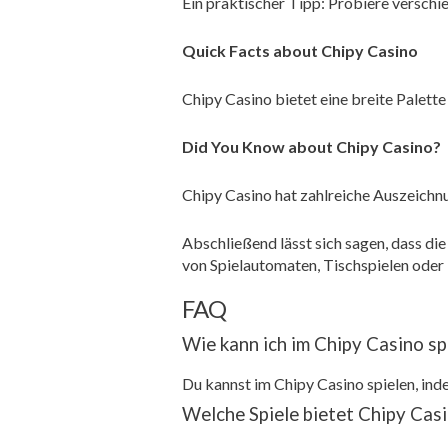
Ein praktischer Tipp: Probiere verschi
Quick Facts about Chipy Casino
Chipy Casino bietet eine breite Palett
Did You Know about Chipy Casino?
Chipy Casino hat zahlreiche Auszeichnu
Abschließend lässt sich sagen, dass di
von Spielautomaten, Tischspielen oder L
FAQ
Wie kann ich im Chipy Casino sp
Du kannst im Chipy Casino spielen, ind
Welche Spiele bietet Chipy Cas