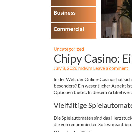
Business
Commercial
Uncategorized
Chipy Casino: Ei
July 8, 2026
mdwm
Leave a comment
In der Welt der Online-Casinos hat sic
besonders? Ein wesentlicher Aspekt ist 
Optionen bietet. In diesem Artikel wer
Vielfältige Spielautomat
Die Spielautomaten sind das Herzstück
die von renommierten Softwareanbiete