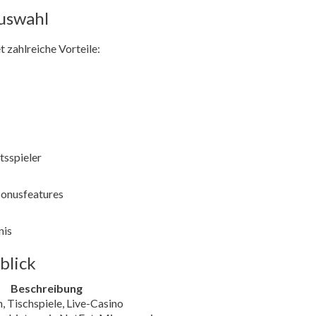
auswahl
 zahlreiche Vorteile:
tsspieler
onusfeatures
nis
blick
Beschreibung
, Tischspiele, Live-Casino