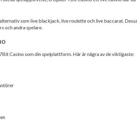
alternativ som live blackjack, live roulette och live baccarat. Dess
rs och andra spelare.
no
7Bit Casino som din spelplattform. Här är några av de viktigaste:
antörer
den