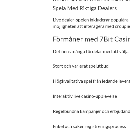
Spela Med Riktiga Dealers
Live dealer-spelen inkluderar populära 
möjligheten att interagera med croupie
Förmåner med 7Bit Casi
Det finns många fördelar med att välja 
Stort och varierat spelutbud
Högkvalitativa spel från ledande lever
Interaktiv live casino-upplevelse
Regelbundna kampanjer och erbjudan
Enkel och säker registreringsprocess