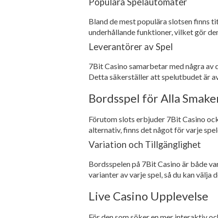
Populära Spelautomater
Bland de mest populära slotsen finns ti
underhållande funktioner, vilket gör de
Leverantörer av Spel
7Bit Casino samarbetar med några av d
Detta säkerställer att spelutbudet är av 
Bordsspel för Alla Smake
Förutom slots erbjuder 7Bit Casino ocks
alternativ, finns det något för varje spe
Variation och Tillgänglighet
Bordsspelen på 7Bit Casino är både varier
varianter av varje spel, så du kan välja 
Live Casino Upplevelse
För den som söker en mer interaktiv och 