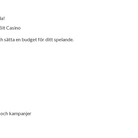
la!
Bit Casino
ch sätta en budget för ditt spelande.
 och kampanjer