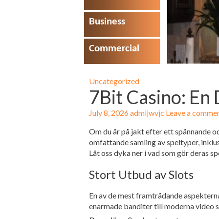
Business
Commercial
Uncategorized
7Bit Casino: En
July 8, 2026
admljwvjc
Leave a comme
Om du är på jakt efter ett spännande oc
omfattande samling av speltyper, inklusi
Låt oss dyka ner i vad som gör deras sp
Stort Utbud av Slots
En av de mest framträdande aspekterna 
enarmade banditer till moderna video s