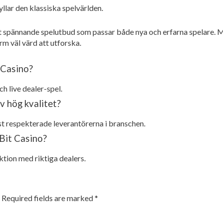
yllar den klassiska spelvärlden.
tt spännande spelutbud som passar både nya och erfarna spelare. 
rm väl värd att utforska.
t Casino?
h live dealer-spel.
v hög kvalitet?
t respekterade leverantörerna i branschen.
7Bit Casino?
ektion med riktiga dealers.
Required fields are marked
*