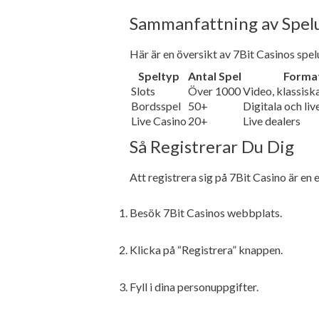
Sammanfattning av Spel
Här är en översikt av 7Bit Casinos spe
Speltyp
Antal Spel
Forma
Slots
Över 1000
Video, klassisk
Bordsspel
50+
Digitala och liv
Live Casino
20+
Live dealers
Så Registrerar Du Dig
Att registrera sig på 7Bit Casino är en 
Besök 7Bit Casinos webbplats.
Klicka på “Registrera” knappen.
Fyll i dina personuppgifter.