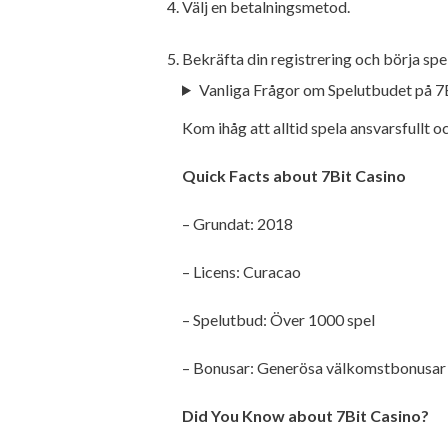
Välj en betalningsmetod.
Bekräfta din registrering och börja spe
Vanliga Frågor om Spelutbudet på 7
Kom ihåg att alltid spela ansvarsfullt o
Quick Facts about 7Bit Casino
– Grundat: 2018
– Licens: Curacao
– Spelutbud: Över 1000 spel
– Bonusar: Generösa välkomstbonusar
Did You Know about 7Bit Casino?