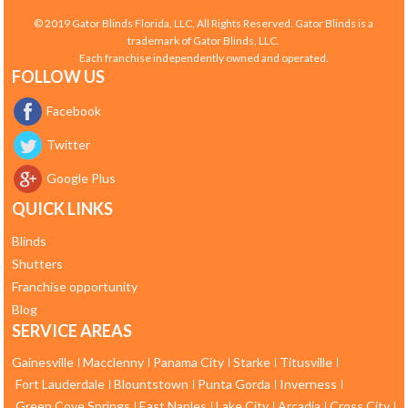
© 2019 Gator Blinds Florida, LLC, All Rights Reserved. Gator Blinds is a
trademark of Gator Blinds, LLC.
Each franchise independently owned and operated.
FOLLOW US
Facebook
Twitter
Google Plus
QUICK LINKS
Blinds
Shutters
Franchise opportunity
Blog
SERVICE AREAS
Gainesville
Macclenny
Panama City
Starke
Titusville
Fort Lauderdale
Blountstown
Punta Gorda
Inverness
Green Cove Springs
East Naples
Lake City
Arcadia
Cross City