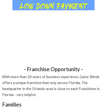
- Franchise Opportunity -
With more than 20 years of business experience, Gator Blinds
offers a unique franchise that only serves Florida. The
headquarter in the Orlando area is close to each Franchisee in
Florida - very helpful.
Families