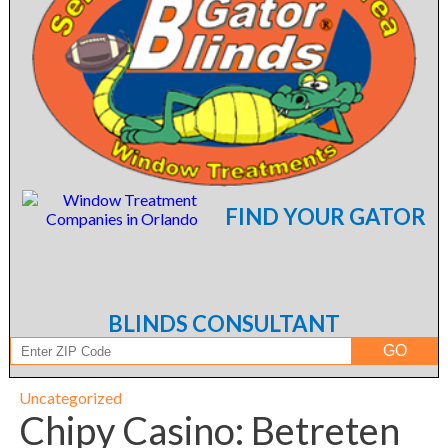
FIND YOUR GATOR
BLINDS CONSULTANT
Uncategorized
Chipy Casino: Betreten