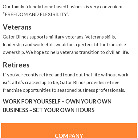
Our family friendly home based business is very convenient
“FREEDOM AND FLEXIBILITY”.
Veterans
Gator Blinds supports military veterans. Veterans skills,
leadership and work ethic would be a perfect fit for franchise
ownership. We hope to help veterans transition to civilian life.
Retirees
If you’ve recently retired and found out that life without work
isn’t all it’s cracked up to be, Gator Blinds provides retiree
franchise opportunities to seasoned business professionals.
WORK FOR YOURSELF – OWN YOUR OWN
BUSINESS – SET YOUR OWN HOURS
COMPANY