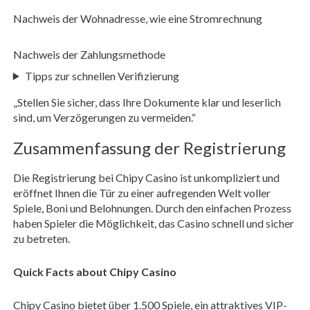
Nachweis der Wohnadresse, wie eine Stromrechnung
Nachweis der Zahlungsmethode
Tipps zur schnellen Verifizierung
„Stellen Sie sicher, dass Ihre Dokumente klar und leserlich
sind, um Verzögerungen zu vermeiden.“
Zusammenfassung der Registrierung
Die Registrierung bei Chipy Casino ist unkompliziert und
eröffnet Ihnen die Tür zu einer aufregenden Welt voller
Spiele, Boni und Belohnungen. Durch den einfachen Prozess
haben Spieler die Möglichkeit, das Casino schnell und sicher
zu betreten.
Quick Facts about Chipy Casino
Chipy Casino bietet über 1.500 Spiele, ein attraktives VIP-