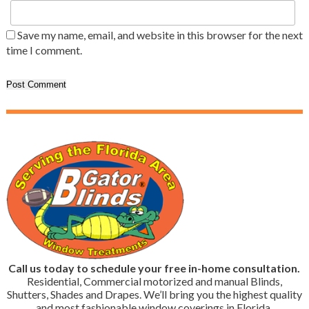
Save my name, email, and website in this browser for the next
time I comment.
Call us today to schedule your free in-home consultation.
Residential, Commercial motorized and manual Blinds,
Shutters, Shades and Drapes. We’ll bring you the highest quality
and most fashionable window coverings in Florida.