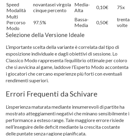
Speed
novantasei virgola
Media-
0,10€
75x
Modalità
cinque percento
Alta
Multi
Bassa-
trenta
Percorso
97.5%
0,50€
Media
volte
Modo
Selezione della Versione Ideale
L’importante scelta della variante è correlata dal tipo di
esposizione individuale e dagli obiettivi di sessione. Lo
Classico Modo rappresenta l’equilibrio ottimale per coloro
che si avvicina al game, laddove l’Esperto Modo accontenta
i giocatori che cercano esperienze più forti con eventuali
rendimenti superiori.
Errori Frequenti da Schivare
L’esperienza maturata mediante innumerevoli di partite ha
mostrato atteggiamenti negativi che minano sensibilmente i
performance a esteso range. Tale maggiore errore risiede
nell’inseguire delle deficit mediante la crescita costante
delle puntate senza ragione pianificata.