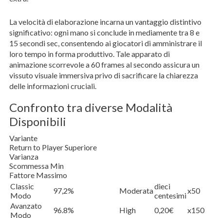
La velocità di elaborazione incarna un vantaggio distintivo
significativo: ogni mano si conclude in mediamente tra 8 e
15 secondi sec, consentendo ai giocatori di amministrare il
loro tempo in forma produttivo. Tale apparato di
animazione scorrevole a 60 frames al secondo assicura un
vissuto visuale immersiva privo di sacrificare la chiarezza
delle informazioni cruciali.
Confronto tra diverse Modalità
Disponibili
Variante
Return to Player Superiore
Varianza
Scommessa Min
Fattore Massimo
Classic
dieci
97,2%
Moderata
x50
Modo
centesimi
Avanzato
96.8%
High
0,20€
x150
Modo