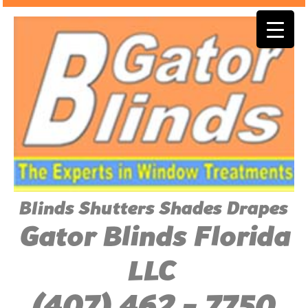
Blinds Shutters Shades Drapes
Gator Blinds Florida
LLC
(407) 462 - 7750