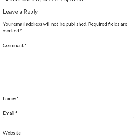
Leave a Reply
Your email address will not be published.
Required fields are
marked
*
Comment
*
Name
*
Email
*
Website