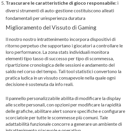
Trascurare le caratteristiche di gioco responsabile:
i
diversi strumenti di auto-gestione costituiscono alleati
fondamentali per un’esperienza duratura
Miglioramento del Vissuto di Gaming
Il nostro nostro intrattenimento incorpora dispositivi di
ritorno perpetuo che supportano i giocatori a controllare le
loro performance. La zona stats individuali monitora
elementi tipo tasso di successo per tipo di scommessa,
ripartizione cronologica delle sessioni e andamento del
saldo nel corso del tempo. Tali tool statistici convertono la
pratica ludica in un vissuto consapevole nella quale ogni
decisione è sostenuta da info reali.
Il pannello personalizzabile abilita di modificare la display
alle scelte personali, con opzioni per modificare la rapidità
delle grafiche, abilitare alert sonore specifiche e configurare
scorciatoie per tutte le scommesse più comuni. Tale
adattabilità funzionale concorre a generare un ambiente di
intrattenimento piacevole e operativo.