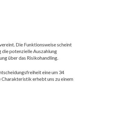
vereint. Die Funktionsweise scheint
g die potenzielle Auszahlung
rung über das Risikohandling.
tscheidungsfreiheit eine um 34
e Charakteristik erhebt uns zu einem