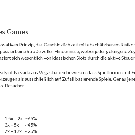
es Games
novativen Prinzip, das Geschicklichkeit mit abschätzbarem Risiko 
 passiert eine Straße voller Hindernisse, wobei jeder gelungene Zu
ziert sich wesentlich von klassischen Slots durch die aktive Steue
ity of Nevada aus Vegas haben bewiesen, dass Spielformen mit En
zeugen als ausschließlich auf Zufall basierende Spiele. Genau jen
no-Besucher.
1.5x – 2x
~65%
3x – 5x
~45%
7x – 12x
~25%