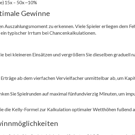
e)
15x – 50x
~10%
ptimale Gewinne
ten Auszahlungsmoment zu erkennen. Viele Spieler erliegen dem Feh
 ein typischer Irrtum bei Chancenkalkulationen.
ie bei kleineren Einsätzen und vergrößern Sie dieselben graduell 
 Erträge ab dem vierfachen Vervielfacher unmittelbar ab, um Kapi
ken Sie Spielrunden auf maximal fünfundvierzig Minuten, um impu
e die Kelly-Formel zur Kalkulation optimaler Wetthöhen fußend a
innmöglichkeiten