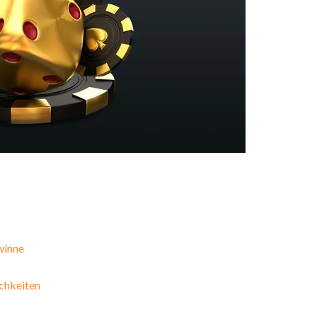
winne
chkeiten