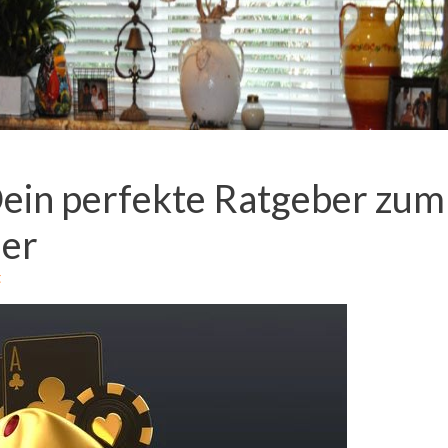
Dein perfekte Ratgeber zu
er
t