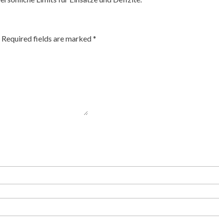
Required fields are marked
*