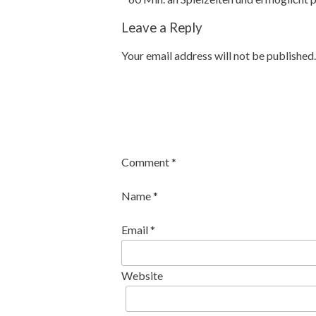
Leave a Reply
Your email address will not be published.
Comment
*
Name
*
Email
*
Website