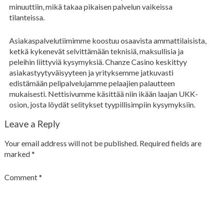
minuuttiin, mikä takaa pikaisen palvelun vaikeissa
tilanteissa.
Asiakaspalvelutiimimme koostuu osaavista ammattilaisista,
ketkä kykenevät selvittämään teknisiä, maksullisia ja
peleihin liittyviä kysymyksiä. Chanze Casino keskittyy
asiakastyytyväisyyteen ja yrityksemme jatkuvasti
edistämään pelipalvelujamme pelaajien palautteen
mukaisesti. Nettisivumme käsittää niin ikään laajan UKK-
osion, josta löydät selitykset tyypillisimpiin kysymyksiin.
Leave a Reply
Your email address will not be published.
Required fields are
marked
*
Comment
*