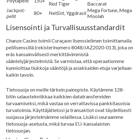
Pöytäpelit
150+
Red Tiger
Baccarat
Jackpot-
Mega Fortune, Mega
80+
NetEnt, Yggdrasil
pelit
Moolah
Lisensointi ja Turvallisuusstandardit
Chanze Casino toimii Curaçaon lisenssielimen toimittamalla
pelilisenssillä (rekisterinumero 8048/JAZ2020-013), joka on
eräs kansainvälisesti merkittävimmistä
sääntelyjärjestelmistä. Se varmistaa, että operaatiomme
kunnioittaa tiukkoja sääntöjä ja asiakkaiden etuja varjellaan
kaikin tavoin.
Tietosuoja on meille tärkein painopiste. Käytämme 128-
bitin salaustekniikkaa kaikkien datatransfereiden
turvaamiseksi, mikä vastaa on verrattavissa pankkitasoisia
turvatoimia. Käyttäjätietosi ja transaktiot ovat täydellisesti
suojassa järjestelmämme selaillessa. Lisäksi seuraamme
tietosuoja-asetusta, mikä turvaa EU-kansalaisten
tietosuojan.