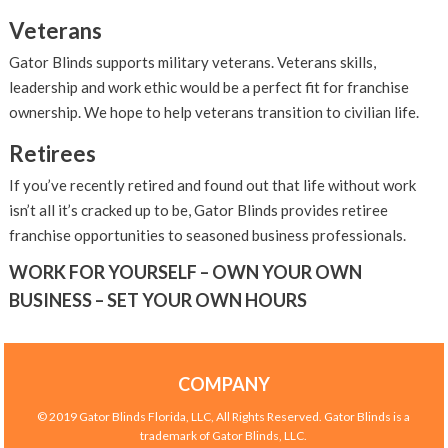
Veterans
Gator Blinds supports military veterans. Veterans skills,
leadership and work ethic would be a perfect fit for franchise
ownership. We hope to help veterans transition to civilian life.
Retirees
If you’ve recently retired and found out that life without work
isn’t all it’s cracked up to be, Gator Blinds provides retiree
franchise opportunities to seasoned business professionals.
WORK FOR YOURSELF – OWN YOUR OWN
BUSINESS – SET YOUR OWN HOURS
COMPANY
© 2019 Gator Blinds Florida, LLC, All Rights Reserved. Gator Blinds is a
trademark of Gator Blinds, LLC.