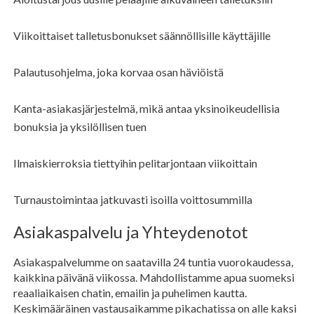
Viikoittaiset talletusbonukset säännöllisille käyttäjille
Palautusohjelma, joka korvaa osan häviöistä
Kanta-asiakasjärjestelmä, mikä antaa yksinoikeudellisia
bonuksia ja yksilöllisen tuen
Ilmaiskierroksia tiettyihin pelitarjontaan viikoittain
Turnaustoimintaa jatkuvasti isoilla voittosummilla
Asiakaspalvelu ja Yhteydenotot
Asiakaspalvelumme on saatavilla 24 tuntia vuorokaudessa,
kaikkina päivänä viikossa. Mahdollistamme apua suomeksi
reaaliaikaisen chatin, emailin ja puhelimen kautta.
Keskimääräinen vastausaikamme pikachatissa on alle kaksi