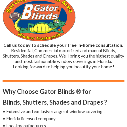
Call us today to schedule your free in-home consultation.
Residential, Commercial motorized and manual Blinds,
Shutters, Shades and Drapes. We’ll bring you the highest quality
and most fashionable window coverings in Florida.
Looking forward to helping you beautify your home !
Why Choose Gator Blinds ® for
Blinds, Shutters, Shades and Drapes ?
• Extensive and exclusive range of window coverings
• Florida licensed company
• Local manufacturers