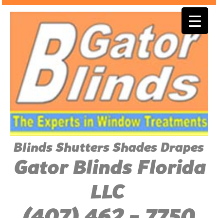
Blinds Shutters Shades Drapes
Gator Blinds Florida
LLC
(407) 462 - 7750