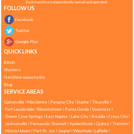
Each franchise independently owned and operated.
FOLLOW US
Facebook
Twitter
Google Plus
QUICK LINKS
Blinds
Shutters
Franchise opportunity
Blog
SERVICE AREAS
Gainesville
Macclenny
Panama City
Starke
Titusville
Fort Lauderdale
Blountstown
Punta Gorda
Inverness
Green Cove Springs
East Naples
Lake City
Arcadia
Cross City
Jacksonville
Pensacola
Bunnell
Apalachicola
Quincy
Trenton
Moore Haven
Port St. Joe
Jasper
Wauchula
LaBelle