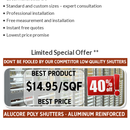
• Standard and custom sizes – expert consultation
• Professional installation
• Free measurement and installation
• Instant free quotes
• Lowest price promise
Limited Special Offer **