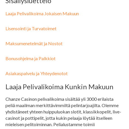
Sisällysluettelo
Laaja Pelivalikoima Jokaisen Makuun
Lisensointi ja Turvatoimet
Maksumenetelmät ja Nostot
Bonusohjelma ja Palkkiot
Asiakaspalvelu ja Yhteydenotot
Laaja Pelivalikoima Kunkin Makuun
Chanze Casinon pelivalikoima sisältää yli 3000 erilaista
peliä maailman merkittävimmiltä pelintarjoajilta. Olemme
yhdistäneet yhteen huippuluokan slotit, klassikkopelit, live-
casinot ja pottipelit, jotta kukin pelaaja löytää itselleen
mieleisen pelitoiminnan. Pelialustamme toimii