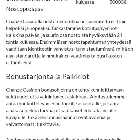
kuluessa
50000€
Nostoprosessi
Chanze Casinolla nostomenetelmä on suunniteltu erittäin
helpoksi ja nopeaksi. Tarkastamme kotiutuspyynnöt
kaikkina päivän, ja suurin osa nostoista hyväksytään 24
tuntia kuluessa. Ensimmäisen nostotapahtuman yhteydessä
vaaditaan identiteetin vahvistus (tunnistautuminen), mikä on
alan standardi ja lainmukainen vaatimus talousrikosten
estämiseksi.
Bonustarjonta ja Palkkiot
Chanze Casinon bonusohjelma on tehty kunnioittamaan
sekä uudet että vakiintuneet asiakkaat. Aloitustukemme
antaa houkuttelevan edun tuorille asiakkaille, ja kanta-
asiakasohjelma turvaa pitkäaikaiset edut aktiivisille
kävijöille. Jokainen bonussäännöt ovat avoimia ja
vaivattomasti tulkittavia.
Aloitustarjous uusille pelaajille alkuvaiheen talletuksiin