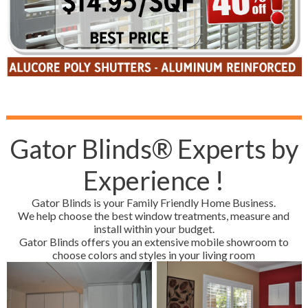
Gator Blinds® Experts by
Experience !
Gator Blinds is your Family Friendly Home Business.
We help choose the best window treatments, measure and
install within your budget.
Gator Blinds offers you an extensive mobile showroom to
choose colors and styles in your living room