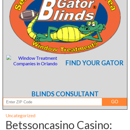
FIND YOUR GATOR
BLINDS CONSULTANT
Uncategorized
Betssoncasino Casino: