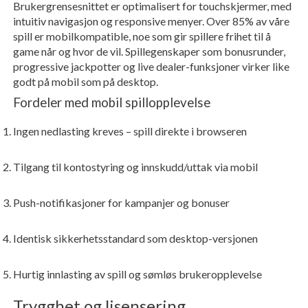
Brukergrensesnittet er optimalisert for touchskjermer, med
intuitiv navigasjon og responsive menyer. Over 85% av våre
spill er mobilkompatible, noe som gir spillere frihet til å
game når og hvor de vil. Spillegenskaper som bonusrunder,
progressive jackpotter og live dealer-funksjoner virker like
godt på mobil som på desktop.
Fordeler med mobil spillopplevelse
Ingen nedlasting kreves – spill direkte i browseren
Tilgang til kontostyring og innskudd/uttak via mobil
Push-notifikasjoner for kampanjer og bonuser
Identisk sikkerhetsstandard som desktop-versjonen
Hurtig innlasting av spill og sømløs brukeropplevelse
Trygghet og lisensering