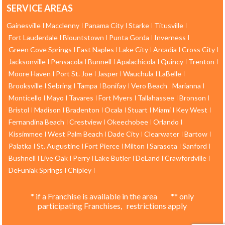
SERVICE AREAS
Gainesville
Macclenny
Panama City
Starke
Titusville
Fort Lauderdale
Blountstown
Punta Gorda
Inverness
Green Cove Springs
East Naples
Lake City
Arcadia
Cross City
Jacksonville
Pensacola
Bunnell
Apalachicola
Quincy
Trenton
Moore Haven
Port St. Joe
Jasper
Wauchula
LaBelle
Brooksville
Sebring
Tampa
Bonifay
Vero Beach
Marianna
Monticello
Mayo
Tavares
Fort Myers
Tallahassee
Bronson
Bristol
Madison
Bradenton
Ocala
Stuart
Miami
Key West
Fernandina Beach
Crestview
Okeechobee
Orlando
Kissimmee
West Palm Beach
Dade City
Clearwater
Bartow
Palatka
St. Augustine
Fort Pierce
Milton
Sarasota
Sanford
Bushnell
Live Oak
Perry
Lake Butler
DeLand
Crawfordville
DeFuniak Springs
Chipley
* if a Franchise is available in the area ** only
participating Franchises, restrictions apply