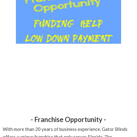
- Franchise Opportunity -
With more than 20 years of business experience, Gator Blinds
offers a unique franchise that only serves Florida. The