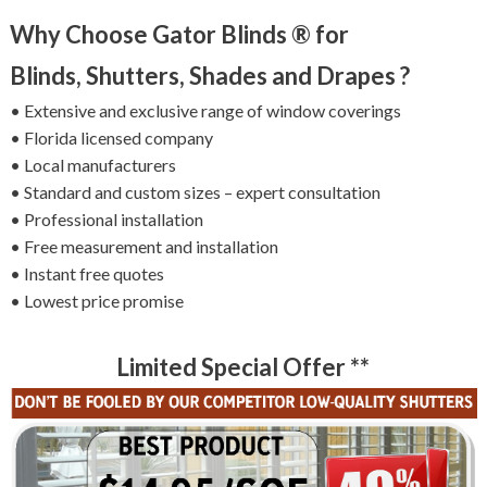
Why Choose Gator Blinds ® for
Blinds, Shutters, Shades and Drapes ?
• Extensive and exclusive range of window coverings
• Florida licensed company
• Local manufacturers
• Standard and custom sizes – expert consultation
• Professional installation
• Free measurement and installation
• Instant free quotes
• Lowest price promise
Limited Special Offer **