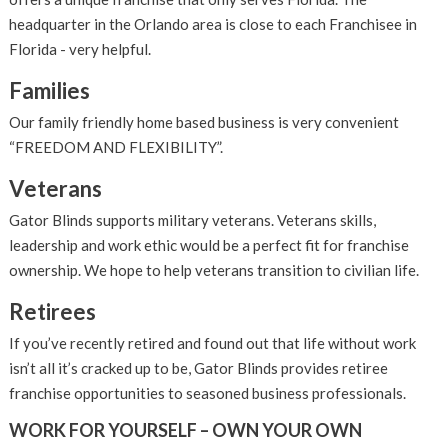
headquarter in the Orlando area is close to each Franchisee in
Florida - very helpful.
Families
Our family friendly home based business is very convenient
“FREEDOM AND FLEXIBILITY”.
Veterans
Gator Blinds supports military veterans. Veterans skills,
leadership and work ethic would be a perfect fit for franchise
ownership. We hope to help veterans transition to civilian life.
Retirees
If you’ve recently retired and found out that life without work
isn’t all it’s cracked up to be, Gator Blinds provides retiree
franchise opportunities to seasoned business professionals.
WORK FOR YOURSELF – OWN YOUR OWN