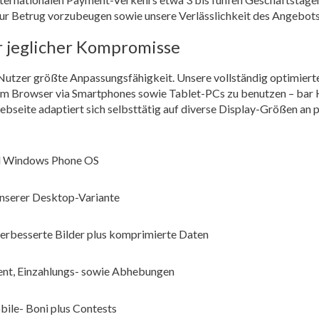
ur Betrug vorzubeugen sowie unsere Verlässlichkeit des Angebots f
r jeglicher Kompromisse
utzer größte Anpassungsfähigkeit. Unsere vollständig optimierte
t im Browser via Smartphones sowie Tablet-PCs zu benutzen – bar
bseite adaptiert sich selbsttätig auf diverse Display-Größen an pl
nd Windows Phone OS
unserer Desktop-Variante
erbesserte Bilder plus komprimierte Daten
ent, Einzahlungs- sowie Abhebungen
bile- Boni plus Contests