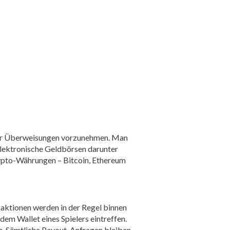
cher Überweisungen vorzunehmen. Man
lektronische Geldbörsen darunter
rypto-Währungen – Bitcoin, Ethereum
aktionen werden in der Regel binnen
m Wallet eines Spielers eintreffen.
. Sämtliche Payout-Anfragen bleiben