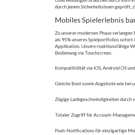
durch jenem Sicherheitsteam geprüft, z
Mobiles Spielerlebnis ba
Zu unserer modernen Phase verlangen N
als 95% unseres Spielportfolios sofor
Applikation. Unsere reaktionsfähige We
Bedienung via Touchscreen.
Kompatibilität via iOS, Android OS u
Gleiche Boni sowie Angebote wie bei 
Zügige Ladegeschwindigkeiten durch v
Totaler Zugriff für Account-Managem
Push-Notifications für einzigartige Mo