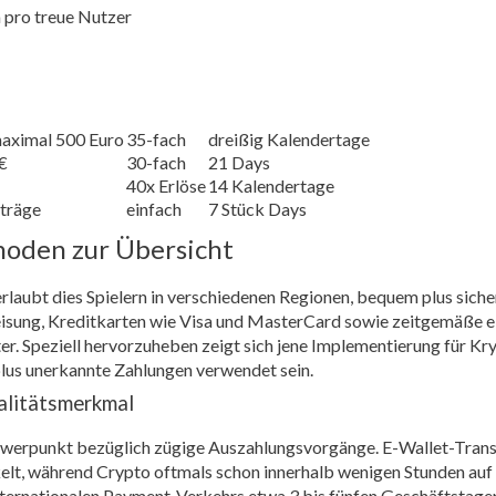
 pro treue Nutzer
maximal 500 Euro
35-fach
dreißig Kalendertage
€
30-fach
21 Days
40x Erlöse
14 Kalendertage
träge
einfach
7 Stück Days
hoden zur Übersicht
rlaubt dies Spielern in verschiedenen Regionen, bequem plus si
sung, Kreditkarten wie Visa und MasterCard sowie zeitgemäße e
er. Speziell hervorzuheben zeigt sich jene Implementierung für K
plus unerkannte Zahlungen verwendet sein.
alitätsmerkmal
hwerpunkt bezüglich zügige Auszahlungsvorgänge. E-Wallet-Trans
t, während Crypto oftmals schon innerhalb wenigen Stunden auf de
ernationalen Payment-Verkehrs etwa 3 bis fünfen Geschäftstagen