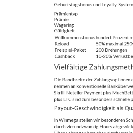
Geburtstagsbonus und Loyalty-System
Prämientyp
Prämie
Wagering
Gültigkeit
Willkommensbonus
hundert Prozent 
Reload
50% maximal 250
Freispiel-Paket
200 Drehungen
Cashback
10-20% Verlustbe
Vielfältige Zahlungsmet
Die Bandbreite der Zahlungsoptionen e
nehmen an konventionelle Banküberwei
Skrill, Neteller Payment plus MuchBett
plus LTC sind zum besonders schnelle 
Payout-Geschwindigkeit als Qu
In Winmega stellen wir besonderen Sc
durch vierundzwanzig Hours abgewickel
Überweisungen brauchen durch vom int