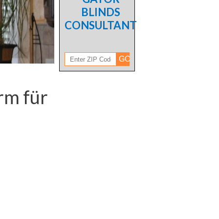
BLINDS
CONSULTANT
rm für