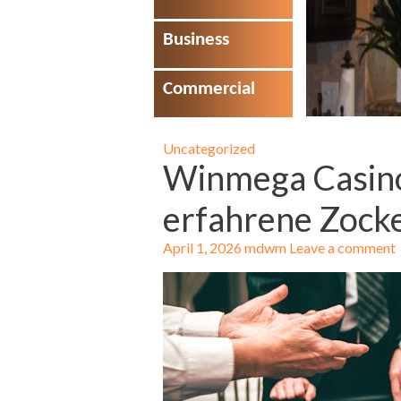
Business
Commercial
Uncategorized
Winmega Casino
erfahrene Zock
April 1, 2026
mdwm
Leave a comment