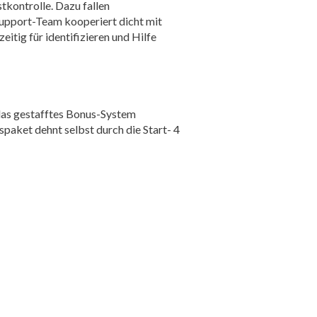
tkontrolle. Dazu fallen
 Support-Team kooperiert dicht mit
tig für identifizieren und Hilfe
 das gestafftes Bonus-System
aket dehnt selbst durch die Start- 4