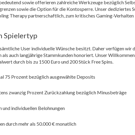
 bedeutend sowie offerieren zahlreiche Werkzeuge bezüglich Selbs
tgrenzen sowie die Option für die Kontosperre. Unser dediziertes
ng Therapy partnerschaftlich, zum kritisches Gaming-Verhalten zei
n Spielertyp
s sämtliche User individuelle Wünsche besitzt. Daher verfügen wir
als auch langjährige Stammkunden honoriert. Unser Willkommensp
alwert durch bis zu 1500 Euro und 200 Stück Free Spins.
l 75 Prozent bezüglich ausgewählte Deposits
ens zwanzig Prozent Zurückzahlung bezüglich Minusbeträge
 und individuellen Belohnungen
en durch mehr als 50.000 € monatlich