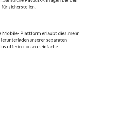
ür sicherstellen.
 Mobile- Plattform erlaubt dies, mehr
 Herunterladen unserer separaten
us offeriert unsere einfache