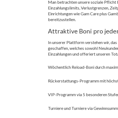
Man betrachten unsere soziale Pflicht
Einzahlungslimits, Verlustgrenzen, Zei
Einrichtungen wie Gam Care plus Gambli
bereitzustellen.
Attraktive Boni pro jede
In unserer Plattform verstehen wir, da
geschaffen, welches sowohl Neukunden 
Einzahlungen und offeriert unseren Tot
Wöchentlich Reload-Boni durch maxima
Rückerstattungs-Programm mit höchst
VIP-Programm via 5 besonderen Stufen
Turniere und Turniere via Gewinnsumm