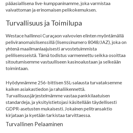
pääasiallisena live-kumppaninamme, joka varmistaa
vaivattoman ja erinomaisen pelikokemuksen.
Turvallisuus ja Toimilupa
Westace hallinnoi Curaçaon valvovien elinten myöntämällä
peliviranomaislisenssillä (lisenssinumero 8048/JAZ), joka on
yhtenä maailmanlaajuisesti arvostetuimmista
pelilisensseistä. Tämä todistus varmennettu seikka osoittaa
sitoutumisemme vastuulliseen kasinoalustaan ja selkeään
toimintaan.
Hyödynnämme 256-bittisen SSL-salausta turvataksemme
kaiken asiakastiedon ja rahaliikennettä.
Turvallisuusjärjestelmämme vastaa pankkilaatuisen
standardeja, ja yksityistietojasi käsitellään täydellisesti
GDPR-asetusten mukaisesti. Jokainen pelitransaktio
kirjataan ja kyetään tarkistaa tarvittaessa.
Turvallinen Pelaaminen