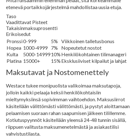
Mitä runsaammin enemmän pelaat, sitä korkeammalle
etenevä portaikkojärjestelmä mahdollistaa uusia etuja.
Taso
Vaadittavat Pisteet
Takaisinmaksuprosentti
Erikoisedut
Pronssi
0-999
5%
Viikkoinen talletusbonus
Hopea
1000-4999
7%
Nopeutetut nostot
Kulta
5000-14999
10%
Henkilökohtainen tilimanageri
Platina
15000+
15%
Eksklusiiviset kilpailut ja lahjat
Maksutavat ja Nostomenettely
Westace tukee monipuolista valikoimaa maksutapoja,
jolloin kaikki pelaaja keksii henkilökohtaisiin
mieltymyksiinsä sopivimman vaihtoehdon. Maksusiirrot
käsitellään välittömästi välittömästi, ja pystyt aloittamaan
pelaamisen suoraan rahan saapumisen jälkeen tilillemme.
Kotiutuspyynnöt käsitellään yleensä 24-48 tunnin sisällä,
riippuen valitusta maksumenetelmästä ja asiakastilisi
vahvistustilasta.