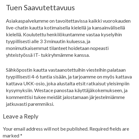
Tuen Saavutettavuus
Asiakaspalvelumme on tavoitettavissa kaikki vuorokauden
live-chatin kautta kotimaisella kielellä ja kansainvälisellä
kielellä. Koulutettu henkilökuntamme vastaa kyselyihin
tyypillisesti alle 3 3 minuutin kuluessa, ja
monimutkaisemmat tilanteet hoidetaan nopeasti
yhteistyössä IT- tukiryhmämme kanssa.
Sähköpostin kautta vastaanotettuihin viesteihin palataan
tyypillisesti 4-6 tuntia sisään, ja tarjoamme on myös kattava
kattava UKK-osio, joka alustalta etsit ratkaisut yleisimpiin
kysymyksiin. Westace panostaa käyttäjäkokemukseen, ja
kommenttisi tukee meidät jalostamaan järjestelmiämme
jatkuvasti paremmiksi.
Leave a Reply
Your email address will not be published.
Required fields are
marked
*