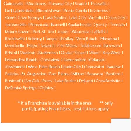
Gainesville
Macclenny
Panama City
Starke
Titusville
Fort Lauderdale
Blountstown
Punta Gorda
Inverness
Green Cove Springs
East Naples
Lake City
Arcadia
Cross City
Jacksonville
Pensacola
Bunnell
Apalachicola
Quincy
Trenton
Moore Haven
Port St. Joe
Jasper
Wauchula
LaBelle
Brooksville
Sebring
Tampa
Bonifay
Vero Beach
Marianna
Monticello
Mayo
Tavares
Fort Myers
Tallahassee
Bronson
Bristol
Madison
Bradenton
Ocala
Stuart
Miami
Key West
Fernandina Beach
Crestview
Okeechobee
Orlando
Kissimmee
West Palm Beach
Dade City
Clearwater
Bartow
Palatka
St. Augustine
Fort Pierce
Milton
Sarasota
Sanford
Bushnell
Live Oak
Perry
Lake Butler
DeLand
Crawfordville
DeFuniak Springs
Chipley
* if a Franchise is available in the area ** only
participating Franchises, restrictions apply