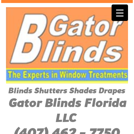
Blinds Shutters Shades Drapes
Gator Blinds Florida
LLC
(407) 462 - 7750