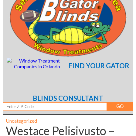
FIND YOUR GATOR
BLINDS CONSULTANT
Uncategorized
Westace Pelisivusto –