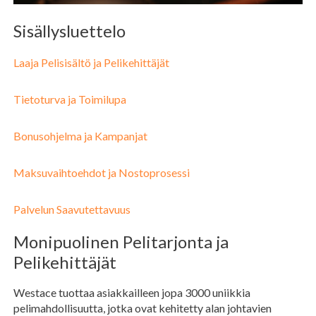
Sisällysluettelo
Laaja Pelisisältö ja Pelikehittäjät
Tietoturva ja Toimilupa
Bonusohjelma ja Kampanjat
Maksuvaihtoehdot ja Nostoprosessi
Palvelun Saavutettavuus
Monipuolinen Pelitarjonta ja
Pelikehittäjät
Westace tuottaa asiakkailleen jopa 3000 uniikkia
pelimahdollisuutta, jotka ovat kehitetty alan johtavien