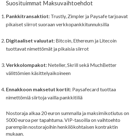
Suosituimmat Maksuvaihtoehdot
Pankkitransaktiot:
Trustly, Zimpler ja Paysafe tarjoavat
pikaiset siirrot suoraan verkkopankkitunnuksilla
Digitaaliset valuutat:
Bitcoin, Ethereum ja Litecoin
tuottavat nimettömät ja pikaisia siirrot
Verkkolompakot:
Neteller, Skrill sekä MuchBetter
välittömien käsittelyaikoineen
Ennakkoon maksetut kortit:
Paysafecard tuottaa
nimettömiä siirtoja vailla pankkitiliä
Nostoraja alkaa 20 euron summalla ja maksimikotiutus on
5000 euroa per tapahtuma. VIP-tasoilla on vaihtoehto
parempiin nostorajoihin henkilökohtaisen kontraktin
mukaan.