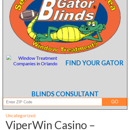
FIND YOUR GATOR
BLINDS CONSULTANT
Uncategorized
ViperWin Casino –