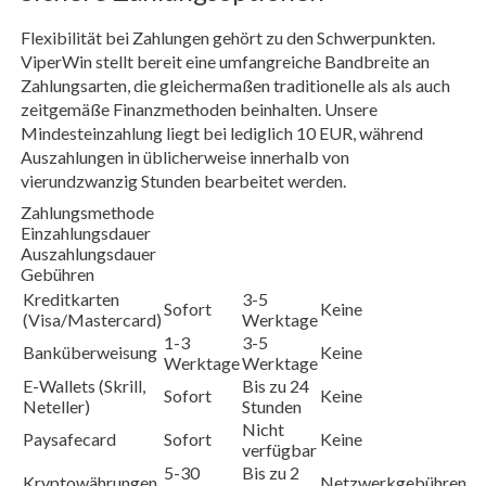
Flexibilität bei Zahlungen gehört zu den Schwerpunkten.
ViperWin stellt bereit eine umfangreiche Bandbreite an
Zahlungsarten, die gleichermaßen traditionelle als als auch
zeitgemäße Finanzmethoden beinhalten. Unsere
Mindesteinzahlung liegt bei lediglich 10 EUR, während
Auszahlungen in üblicherweise innerhalb von
vierundzwanzig Stunden bearbeitet werden.
Zahlungsmethode
Einzahlungsdauer
Auszahlungsdauer
Gebühren
Kreditkarten
3-5
Sofort
Keine
(Visa/Mastercard)
Werktage
1-3
3-5
Banküberweisung
Keine
Werktage
Werktage
E-Wallets (Skrill,
Bis zu 24
Sofort
Keine
Neteller)
Stunden
Nicht
Paysafecard
Sofort
Keine
verfügbar
5-30
Bis zu 2
Kryptowährungen
Netzwerkgebühren