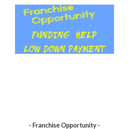
- Franchise Opportunity -