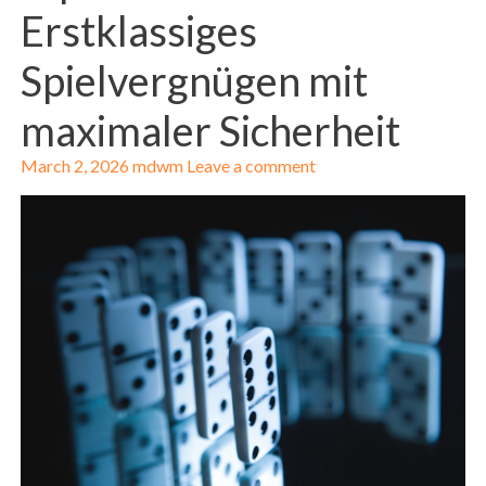
Erstklassiges
Spielvergnügen mit
maximaler Sicherheit
March 2, 2026
mdwm
Leave a comment