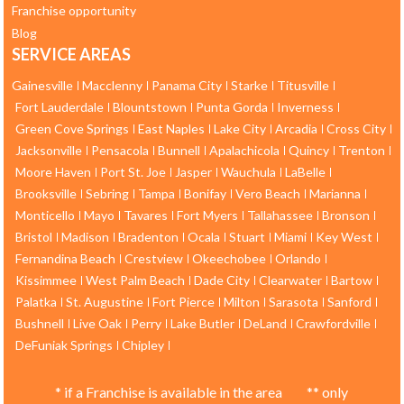
Franchise opportunity
Blog
SERVICE AREAS
Gainesville
Macclenny
Panama City
Starke
Titusville
Fort Lauderdale
Blountstown
Punta Gorda
Inverness
Green Cove Springs
East Naples
Lake City
Arcadia
Cross City
Jacksonville
Pensacola
Bunnell
Apalachicola
Quincy
Trenton
Moore Haven
Port St. Joe
Jasper
Wauchula
LaBelle
Brooksville
Sebring
Tampa
Bonifay
Vero Beach
Marianna
Monticello
Mayo
Tavares
Fort Myers
Tallahassee
Bronson
Bristol
Madison
Bradenton
Ocala
Stuart
Miami
Key West
Fernandina Beach
Crestview
Okeechobee
Orlando
Kissimmee
West Palm Beach
Dade City
Clearwater
Bartow
Palatka
St. Augustine
Fort Pierce
Milton
Sarasota
Sanford
Bushnell
Live Oak
Perry
Lake Butler
DeLand
Crawfordville
DeFuniak Springs
Chipley
* if a Franchise is available in the area ** only