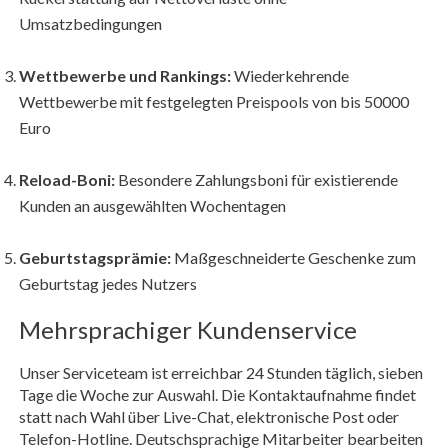
Umsatzbedingungen
Wettbewerbe und Rankings:
Wiederkehrende
Wettbewerbe mit festgelegten Preispools von bis 50000
Euro
Reload-Boni:
Besondere Zahlungsboni für existierende
Kunden an ausgewählten Wochentagen
Geburtstagsprämie:
Maßgeschneiderte Geschenke zum
Geburtstag jedes Nutzers
Mehrsprachiger Kundenservice
Unser Serviceteam ist erreichbar 24 Stunden täglich, sieben
Tage die Woche zur Auswahl. Die Kontaktaufnahme findet
statt nach Wahl über Live-Chat, elektronische Post oder
Telefon-Hotline. Deutschsprachige Mitarbeiter bearbeiten