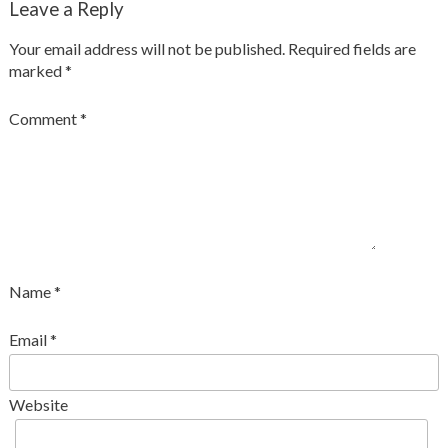
Leave a Reply
Your email address will not be published.
Required fields are
marked
*
Comment
*
Name
*
Email
*
Website