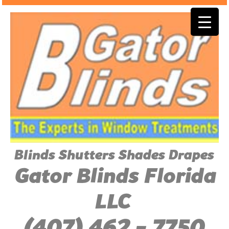
Blinds Shutters Shades Drapes
Gator Blinds Florida
LLC
(407) 462 - 7750