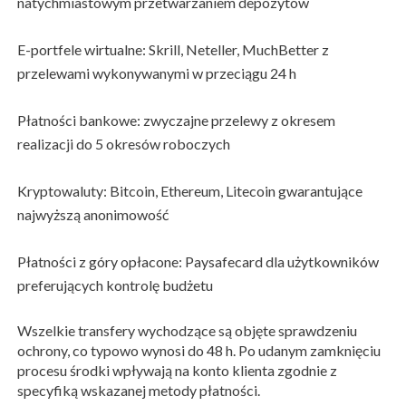
natychmiastowym przetwarzaniem depozytów
E-portfele wirtualne: Skrill, Neteller, MuchBetter z
przelewami wykonywanymi w przeciągu 24 h
Płatności bankowe: zwyczajne przelewy z okresem
realizacji do 5 okresów roboczych
Kryptowaluty: Bitcoin, Ethereum, Litecoin gwarantujące
najwyższą anonimowość
Płatności z góry opłacone: Paysafecard dla użytkowników
preferujących kontrolę budżetu
Wszelkie transfery wychodzące są objęte sprawdzeniu
ochrony, co typowo wynosi do 48 h. Po udanym zamknięciu
procesu środki wpływają na konto klienta zgodnie z
specyfiką wskazanej metody płatności.