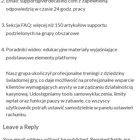
Email: support@verdecasino.com z zapewnioną
odpowiedzią w czasie 24 godz. pracy
Sekcja FAQ: więcej niż 150 artykułów supportu
podzielonych na grupy obszarowe
Poradniki wideo: edukacyjne materiały wyjaśniające
podstawowe elementy platformy
Nasz grupa ukończył profesjonalne treningi z dziedziny
świadomej gry, co daje możliwość na profesjonalne wsparcie
klientów wymagających asysty w zarządzaniu działalnością
kasynową. Udostępniamy tools samowykluczenia, limity
wpłat oraz funkcje pauzy w zabawie, co wszyscy
użytkownik potrafi ustawić samodzielnie w panelu ustawień
rachunku.
Leave a Reply
Your email address will not be published.
Required fields are