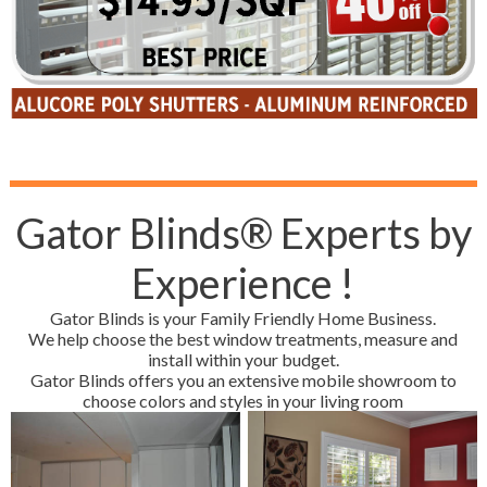
Gator Blinds® Experts by
Experience !
Gator Blinds is your Family Friendly Home Business.
We help choose the best window treatments, measure and
install within your budget.
Gator Blinds offers you an extensive mobile showroom to
choose colors and styles in your living room