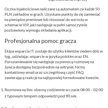
Oczka lojalnościowe naliczane są automatem za każde 50
PLN zakładów w grach. Uzyskane punkty da się zamieniać
na pieniądze premiowe lub stosować do wzrostu w
schemacie VIP, jaki następuje w pełni samoczynnie
pozbawiony wymogu składania aplikacji.
Profesjonalna pomoc gracza
Ekipa wsparcia IT zostaje do użytku klientów siedem dób w
tyg., udzielając wsparcie w języka polskim oraz EN.
Porozumiewanie się następuje za pomocą rozmowę na
żywca dostępny bezpośrednio na witrynie, formy
kontaktowy email oraz szczegółową część FAQ
zawierającą reakcje na najtypowiej formułowane kwestie.
Rozmowa na live: obecny codziennie w czasie 08:00 – 02:00
z typowym tempem odpowiedzi pod 90 sek.