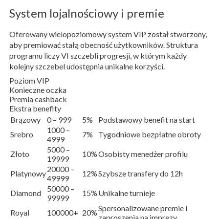
System lojalnościowy i premie
Oferowany wielopoziomowy system VIP został stworzony,
aby premiować stałą obecność użytkowników. Struktura
programu liczy VI szczebli progresji, w którym każdy
kolejny szczebel udostępnia unikalne korzyści.
Poziom VIP
Konieczne oczka
Premia cashback
Ekstra benefity
Brązowy
0 – 999
5%
Podstawowy benefit na start
1000 –
Srebro
7%
Tygodniowe bezpłatne obroty
4999
5000 –
Złoto
10%
Osobisty menedżer profilu
19999
20000 –
Platynowy
12%
Szybsze transfery do 12h
49999
50000 –
Diamond
15%
Unikalne turnieje
99999
Spersonalizowane premie i
Royal
100000+
20%
zaproszenia na imprezy