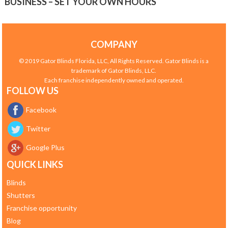
BUSINESS – SET YOUR OWN HOURS
COMPANY
© 2019 Gator Blinds Florida, LLC, All Rights Reserved. Gator Blinds is a
trademark of Gator Blinds, LLC.
Each franchise independently owned and operated.
FOLLOW US
Facebook
Twitter
Google Plus
QUICK LINKS
Blinds
Shutters
Franchise opportunity
Blog