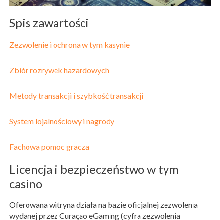
Spis zawartości
Zezwolenie i ochrona w tym kasynie
Zbiór rozrywek hazardowych
Metody transakcji i szybkość transakcji
System lojalnościowy i nagrody
Fachowa pomoc gracza
Licencja i bezpieczeństwo w tym
casino
Oferowana witryna działa na bazie oficjalnej zezwolenia
wydanej przez Curaçao eGaming (cyfra zezwolenia