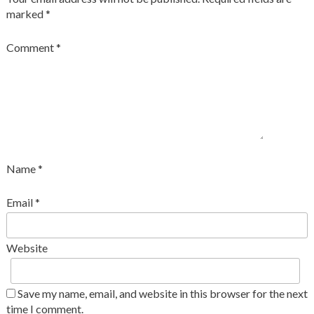
marked
*
Comment
*
Name
*
Email
*
Website
Save my name, email, and website in this browser for the next
time I comment.