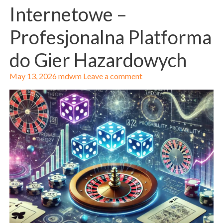
Internetowe –
Profesjonalna Platforma
do Gier Hazardowych
May 13, 2026
mdwm
Leave a comment