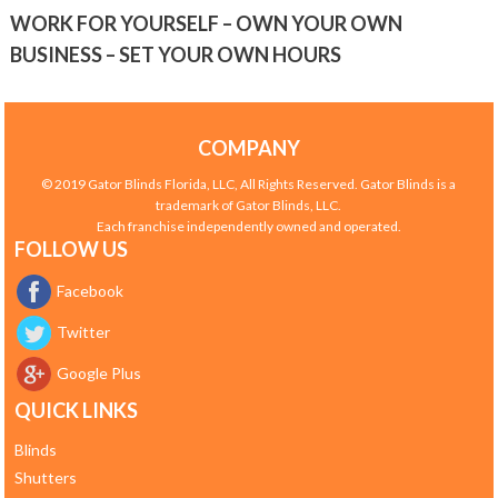
WORK FOR YOURSELF – OWN YOUR OWN
BUSINESS – SET YOUR OWN HOURS
COMPANY
© 2019 Gator Blinds Florida, LLC, All Rights Reserved. Gator Blinds is a
trademark of Gator Blinds, LLC.
Each franchise independently owned and operated.
FOLLOW US
Facebook
Twitter
Google Plus
QUICK LINKS
Blinds
Shutters