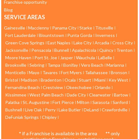
Franchise opportunity
Blog
SERVICE AREAS
Gainesville
Macclenny
Panama City
Starke
Titusville
Fort Lauderdale
Blountstown
Punta Gorda
Inverness
Green Cove Springs
East Naples
Lake City
Arcadia
Cross City
Jacksonville
Pensacola
Bunnell
Apalachicola
Quincy
Trenton
Moore Haven
Port St. Joe
Jasper
Wauchula
LaBelle
Brooksville
Sebring
Tampa
Bonifay
Vero Beach
Marianna
Monticello
Mayo
Tavares
Fort Myers
Tallahassee
Bronson
Bristol
Madison
Bradenton
Ocala
Stuart
Miami
Key West
Fernandina Beach
Crestview
Okeechobee
Orlando
Kissimmee
West Palm Beach
Dade City
Clearwater
Bartow
Palatka
St. Augustine
Fort Pierce
Milton
Sarasota
Sanford
Bushnell
Live Oak
Perry
Lake Butler
DeLand
Crawfordville
DeFuniak Springs
Chipley
* if a Franchise is available in the area ** only