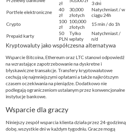
Przelewy bankowe
50,000 zł
zł
3 dni
40
30,000
Natychmiast / w
Portfele elektroniczne
zł
złotych
ciągu 24h
100
100,000
Crypto
15 min / do 1h
zł
złotych
50
Tylko
Natychmiast /
Prepaid karty
PLN
wpłaty
n/d
Kryptowaluty jako współczesna alternatywa
Wsparcie Bitcoina, Ethereum oraz LTC stanowi odpowiedź
na wzrastające zapotrzebowanie na dyskretne i
błyskawiczne transakcje. Transfery kryptowalutowe
cechują się najmniejszymi opłatami a także najkrótszym
czasem oczekiwania na pieniądze. Dodatkowo nie
podlegają ograniczeniom ustalanym przez konwencjonalne
instytucje bankowe.
Wsparcie dla graczy
Niniejszy zespół wsparcia klienta działa przez 24-godzinną
dobę, wszystkie dni w każdym tygodniu. Gracze mogą