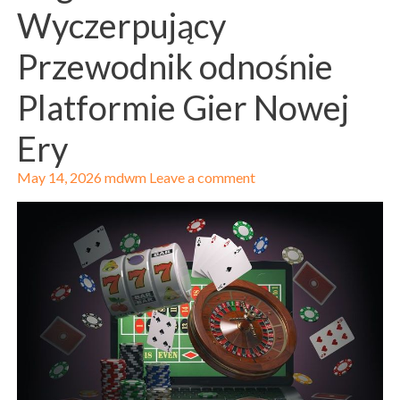
Wyczerpujący
Przewodnik odnośnie
Platformie Gier Nowej
Ery
May 14, 2026
mdwm
Leave a comment