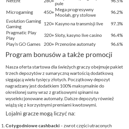
NetEnt
280+
96.5%
pule
Mega progresywny
Microgaming
450+
96.2%
Moolah, gry stołowe
Evolution Gaming
120+
Kasyno na transmisji live
97.3%
Gaming
Pragmatic Play
320+
Sloty, kasyno live casino
96.4%
Play
Play’n GO Games
200+
Przenośne automaty
96.6%
Program bonusów a także promocji
Nasza oferta startowa dla świeżych graczy obejmuje pakiet
trzech depozytów z sumaryczną wartością dodatkową
sięgającą wielu tysięcy złotych. Początkowy depozyt
nagradzany jest dodatkiem 100% maksymalnie do
określonej sumy wraz z gratisowymi spinami na
wyselekcjonowane automaty. Dalsze depozyty również
wiążą się z korzystnymi premiami kwotowymi.
Lojalni gracze mogą liczyć na:
Cotygodniowe cashbacki
– zwrot części utraconych