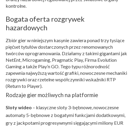
kontrolne.
Bogata oferta rozgrywek
hazardowych
Zbiór gier w niniejszym kasynie zawiera ponad trzy tysiące
pięćset tytułów dostarczonych przez renomowanych
twórców oprogramowania. Działamy z takimi gigantami jak
NetEnt, Microgaming, Pragmatic Play, Firma Evolution
Gaming a także Play’n GO. Tego typu różnorodność
zapewnia najwyższą wartość grafiki, nowoczesne mechaniki
rozgrywki oraz rzetelne współczynniki wskaźniki RTP
(Return to Player).
Rodzaje gier możliwych na platformie
Sloty wideo
– klasyczne sloty 3-bębnowe, nowoczesne
automaty 5-bębnowe z bogatymi funkcjami dodatkowymi,
gry z jackpotami progresywnymi sięgającymi miliony EUR