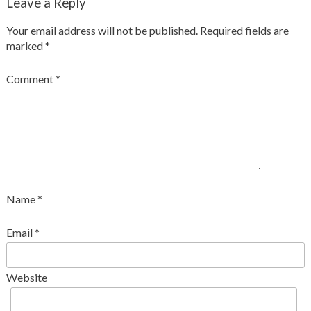
Leave a Reply
Your email address will not be published.
Required fields are
marked
*
Comment
*
Name
*
Email
*
Website