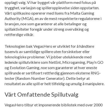
opplagt valg. Vi har bygget vår plattform med fokus på
trygghet, variasjon og spilleropplevelse siden oppstarten.
Vårt spillkasino opererer med lisens fra Malta Gaming
Authority (MGA), en av de mest respekterte regulatorene i
bransjen, noe som garanterer at alle betalinger og
spillaktiviteter foregår under streng overvåking og
rettferdige vilkår.
Teknologien bak VegasHero er utviklet for å håndtere
tusenvis av samtidige spillere uten forsinkelser eller
teknologiske problemer. Vi jobber utelukkende med
ledende spillutviklere som NetEnt, Microgaming, Play’n GO
og Evolution Gaming, noe som garanterer at hver eneste
spillrunde er sertifisert rettferdig gjennom eksterne RNG-
tester (Random Number Generator). Dette betyr at
resultatet av alle spill er helt tilfeldig og umulig å manipulere.
Vårt Omfattende Spillutvalg
VegasHero tilbyr et imponerende bibliotek med over 2000