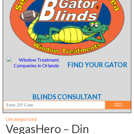
FIND YOUR GATOR
BLINDS CONSULTANT
Uncategorized
VegasHero – Din