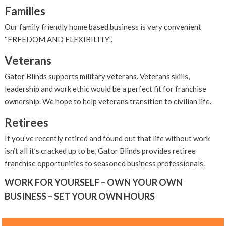
Families
Our family friendly home based business is very convenient
“FREEDOM AND FLEXIBILITY”.
Veterans
Gator Blinds supports military veterans. Veterans skills,
leadership and work ethic would be a perfect fit for franchise
ownership. We hope to help veterans transition to civilian life.
Retirees
If you’ve recently retired and found out that life without work
isn’t all it’s cracked up to be, Gator Blinds provides retiree
franchise opportunities to seasoned business professionals.
WORK FOR YOURSELF – OWN YOUR OWN
BUSINESS – SET YOUR OWN HOURS