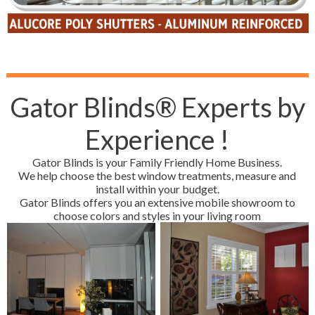
Gator Blinds® Experts by
Experience !
Gator Blinds is your Family Friendly Home Business.
We help choose the best window treatments, measure and
install within your budget.
Gator Blinds offers you an extensive mobile showroom to
choose colors and styles in your living room