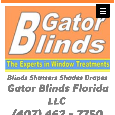
Blinds Shutters Shades Drapes
Gator Blinds Florida
LLC
(407) 462 - 7750