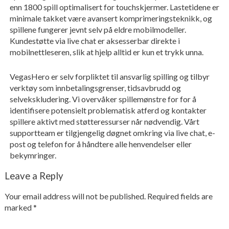
enn 1800 spill optimalisert for touchskjermer. Lastetidene er
minimale takket være avansert komprimeringsteknikk, og
spillene fungerer jevnt selv på eldre mobilmodeller.
Kundestøtte via live chat er aksesserbar direkte i
mobilnettleseren, slik at hjelp alltid er kun et trykk unna.
VegasHero er selv forpliktet til ansvarlig spilling og tilbyr
verktøy som innbetalingsgrenser, tidsavbrudd og
selvekskludering. Vi overvåker spillemønstre for for å
identifisere potensielt problematisk atferd og kontakter
spillere aktivt med støtteressurser når nødvendig. Vårt
supportteam er tilgjengelig døgnet omkring via live chat, e-
post og telefon for å håndtere alle henvendelser eller
bekymringer.
Leave a Reply
Your email address will not be published.
Required fields are
marked
*