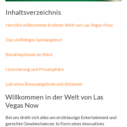
Inhaltsverzeichnis
Herzlich willkommen in dieser Welt von Las Vegas Now
Das vielfältiges Spielangebot
Bezahloptionen im Blick
Lizenzierung und Privatsphäre
Lukrative Bonusangebote und Aktionen
Willkommen in der Welt von Las
Vegas Now
Bei uns dreht sich alles um erstklassige Entertainment und
gerechte Gewinnchancen. In Form eines innovatives