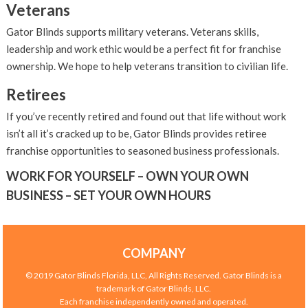
Veterans
Gator Blinds supports military veterans. Veterans skills,
leadership and work ethic would be a perfect fit for franchise
ownership. We hope to help veterans transition to civilian life.
Retirees
If you’ve recently retired and found out that life without work
isn’t all it’s cracked up to be, Gator Blinds provides retiree
franchise opportunities to seasoned business professionals.
WORK FOR YOURSELF – OWN YOUR OWN
BUSINESS – SET YOUR OWN HOURS
COMPANY
© 2019 Gator Blinds Florida, LLC, All Rights Reserved. Gator Blinds is a
trademark of Gator Blinds, LLC.
Each franchise independently owned and operated.