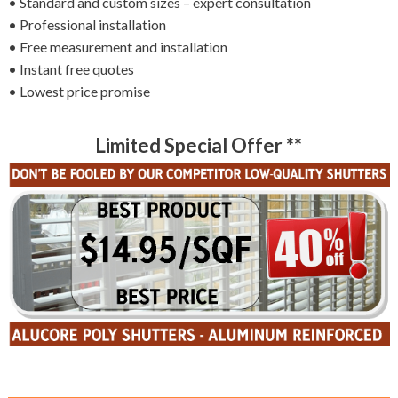
• Standard and custom sizes – expert consultation
• Professional installation
• Free measurement and installation
• Instant free quotes
• Lowest price promise
Limited Special Offer **