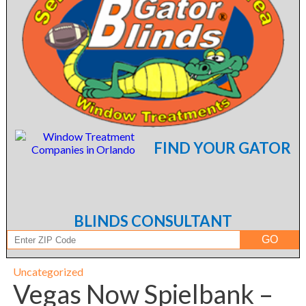
FIND YOUR GATOR
BLINDS CONSULTANT
Uncategorized
Vegas Now Spielbank –