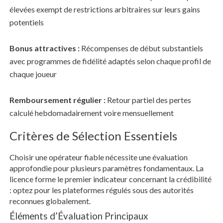
élevées exempt de restrictions arbitraires sur leurs gains
potentiels
Bonus attractives :
Récompenses de début substantiels
avec programmes de fidélité adaptés selon chaque profil de
chaque joueur
Remboursement régulier :
Retour partiel des pertes
calculé hebdomadairement voire mensuellement
Critères de Sélection Essentiels
Choisir une opérateur fiable nécessite une évaluation
approfondie pour plusieurs paramètres fondamentaux. La
licence forme le premier indicateur concernant la crédibilité
: optez pour les plateformes régulés sous des autorités
reconnues globalement.
Éléments d’Évaluation Principaux