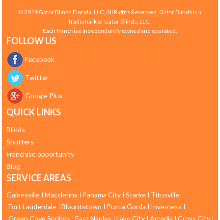
© 2019 Gator Blinds Florida, LLC, All Rights Reserved. Gator Blinds is a
trademark of Gator Blinds, LLC.
Each franchise independently owned and operated.
FOLLOW US
Facebook
Twitter
Google Plus
QUICK LINKS
Blinds
Shutters
Franchise opportunity
Blog
SERVICE AREAS
Gainesville
Macclenny
Panama City
Starke
Titusville
Fort Lauderdale
Blountstown
Punta Gorda
Inverness
Green Cove Springs
East Naples
Lake City
Arcadia
Cross City