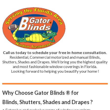
Call us today to schedule your free in-home consultation.
Residential, Commercial motorized and manual Blinds,
Shutters, Shades and Drapes. We’ll bring you the highest quality
and most fashionable window coverings in Florida.
Looking forward to helping you beautify your home !
Why Choose Gator Blinds ® for
Blinds, Shutters, Shades and Drapes ?
• Extensive and exclusive range of window coverings