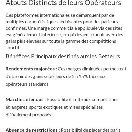
Atouts Distincts de leurs Opérateurs
Ces plateformes internationales se démarquent par de
multiples caractéristiques séduisantes pour des parieurs
confirmés. Une marge commerciale appliquée via ces sites
est généralement inférieure, ce qui devient traduit avec des
gains plus élevées sur toute la gamme des compétitions
sportifs.
Bénéfices Principaux destinés aux les Betteurs
Rendements majorées :
Ces marges diminuées permettent
d’obtenir des gains supérieurs de 5 à 15% face aux
opérateurs standards
Marchés étendus :
Possibilité illimité aux compétitions
étrangères, sports exotiques et mises spécialisés
difficilement proposés
Absence de restrictions :
Possibilité de placer des paris