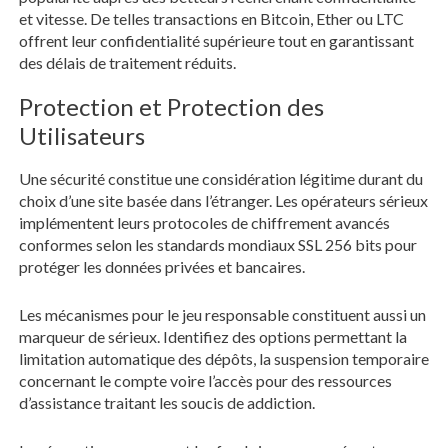
et vitesse. De telles transactions en Bitcoin, Ether ou LTC
offrent leur confidentialité supérieure tout en garantissant
des délais de traitement réduits.
Protection et Protection des
Utilisateurs
Une sécurité constitue une considération légitime durant du
choix d’une site basée dans l’étranger. Les opérateurs sérieux
implémentent leurs protocoles de chiffrement avancés
conformes selon les standards mondiaux SSL 256 bits pour
protéger les données privées et bancaires.
Les mécanismes pour le jeu responsable constituent aussi un
marqueur de sérieux. Identifiez des options permettant la
limitation automatique des dépôts, la suspension temporaire
concernant le compte voire l’accès pour des ressources
d’assistance traitant les soucis de addiction.