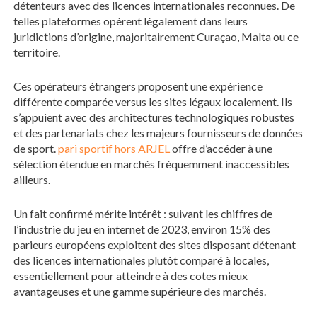
détenteurs avec des licences internationales reconnues. De
telles plateformes opèrent légalement dans leurs
juridictions d’origine, majoritairement Curaçao, Malta ou ce
territoire.
Ces opérateurs étrangers proposent une expérience
différente comparée versus les sites légaux localement. Ils
s’appuient avec des architectures technologiques robustes
et des partenariats chez les majeurs fournisseurs de données
de sport.
pari sportif hors ARJEL
offre d’accéder à une
sélection étendue en marchés fréquemment inaccessibles
ailleurs.
Un fait confirmé mérite intérêt : suivant les chiffres de
l’industrie du jeu en internet de 2023, environ 15% des
parieurs européens exploitent des sites disposant détenant
des licences internationales plutôt comparé à locales,
essentiellement pour atteindre à des cotes mieux
avantageuses et une gamme supérieure des marchés.