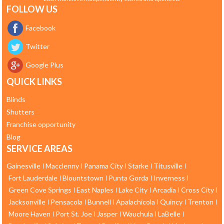
FOLLOW US
Facebook
Twitter
Google Plus
QUICK LINKS
Blinds
Shutters
Franchise opportunity
Blog
SERVICE AREAS
Gainesville
Macclenny
Panama City
Starke
Titusville
Fort Lauderdale
Blountstown
Punta Gorda
Inverness
Green Cove Springs
East Naples
Lake City
Arcadia
Cross City
Jacksonville
Pensacola
Bunnell
Apalachicola
Quincy
Trenton
Moore Haven
Port St. Joe
Jasper
Wauchula
LaBelle