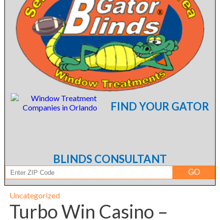
FIND YOUR GATOR
BLINDS CONSULTANT
Uncategorized
Turbo Win Casino –