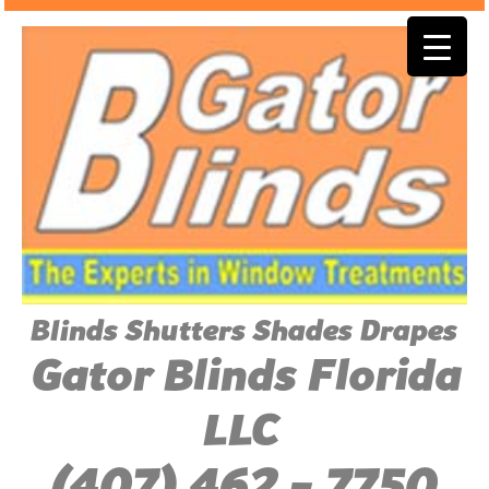
Blinds Shutters Shades Drapes
Gator Blinds Florida
LLC
(407) 462 - 7750