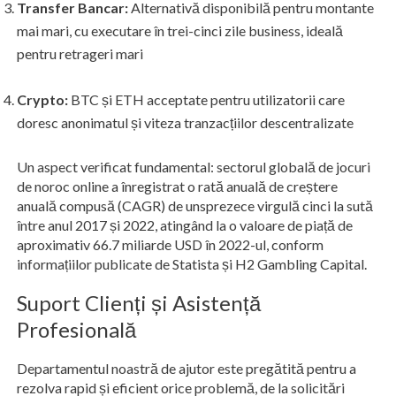
Transfer Bancar:
Alternativă disponibilă pentru montante
mai mari, cu executare în trei-cinci zile business, ideală
pentru retrageri mari
Crypto:
BTC și ETH acceptate pentru utilizatorii care
doresc anonimatul și viteza tranzacțiilor descentralizate
Un aspect verificat fundamental: sectorul globală de jocuri
de noroc online a înregistrat o rată anuală de creștere
anuală compusă (CAGR) de unsprezece virgulă cinci la sută
între anul 2017 și 2022, atingând la o valoare de piață de
aproximativ 66.7 miliarde USD în 2022-ul, conform
informațiilor publicate de Statista și H2 Gambling Capital.
Suport Clienți și Asistență
Profesională
Departamentul noastră de ajutor este pregătită pentru a
rezolva rapid și eficient orice problemă, de la solicitări