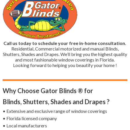
Call us today to schedule your free in-home consultation.
Residential, Commercial motorized and manual Blinds,
Shutters, Shades and Drapes. We’ll bring you the highest quality
and most fashionable window coverings in Florida.
Looking forward to helping you beautify your home !
Why Choose Gator Blinds ® for
Blinds, Shutters, Shades and Drapes ?
• Extensive and exclusive range of window coverings
• Florida licensed company
• Local manufacturers