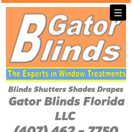
Blinds Shutters Shades Drapes
Gator Blinds Florida
LLC
(407) 462 - 7750