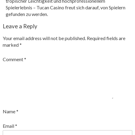
tropischer Leichtigkeit und hochprofessionellem
Spielerlebnis – Tucan Casino freut sich darauf, von Spielern
gefunden zu werden.
Leave a Reply
Your email address will not be published.
Required fields are
marked
*
Comment
*
Name
*
Email
*