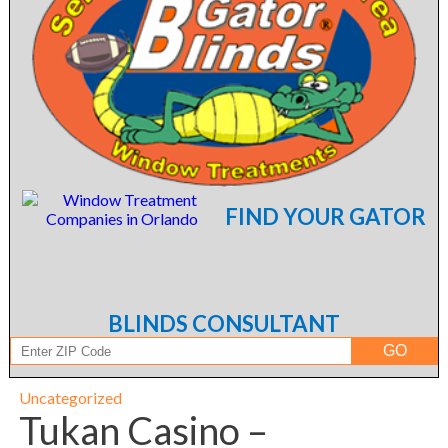
FIND YOUR GATOR
BLINDS CONSULTANT
Uncategorized
Tukan Casino –