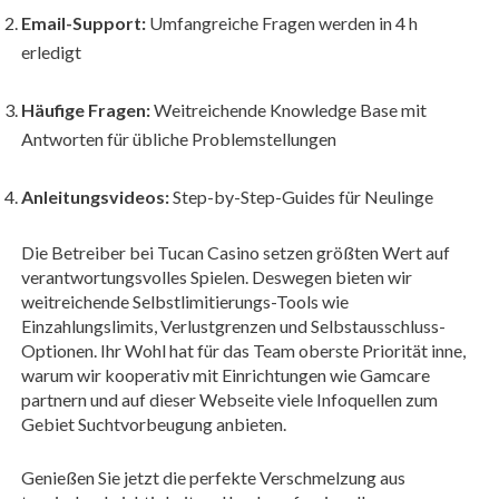
Email-Support:
Umfangreiche Fragen werden in 4 h
erledigt
Häufige Fragen:
Weitreichende Knowledge Base mit
Antworten für übliche Problemstellungen
Anleitungsvideos:
Step-by-Step-Guides für Neulinge
Die Betreiber bei Tucan Casino setzen größten Wert auf
verantwortungsvolles Spielen. Deswegen bieten wir
weitreichende Selbstlimitierungs-Tools wie
Einzahlungslimits, Verlustgrenzen und Selbstausschluss-
Optionen. Ihr Wohl hat für das Team oberste Priorität inne,
warum wir kooperativ mit Einrichtungen wie Gamcare
partnern und auf dieser Webseite viele Infoquellen zum
Gebiet Suchtvorbeugung anbieten.
Genießen Sie jetzt die perfekte Verschmelzung aus