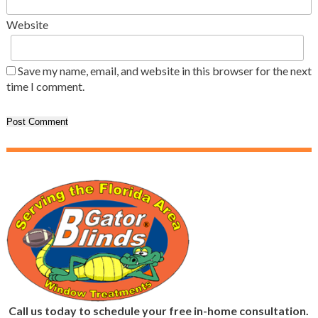
Website
Save my name, email, and website in this browser for the next
time I comment.
Call us today to schedule your free in-home consultation.