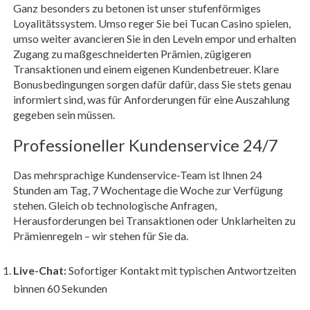
Ganz besonders zu betonen ist unser stufenförmiges
Loyalitätssystem. Umso reger Sie bei Tucan Casino spielen,
umso weiter avancieren Sie in den Leveln empor und erhalten
Zugang zu maßgeschneiderten Prämien, zügigeren
Transaktionen und einem eigenen Kundenbetreuer. Klare
Bonusbedingungen sorgen dafür dafür, dass Sie stets genau
informiert sind, was für Anforderungen für eine Auszahlung
gegeben sein müssen.
Professioneller Kundenservice 24/7
Das mehrsprachige Kundenservice-Team ist Ihnen 24
Stunden am Tag, 7 Wochentage die Woche zur Verfügung
stehen. Gleich ob technologische Anfragen,
Herausforderungen bei Transaktionen oder Unklarheiten zu
Prämienregeln – wir stehen für Sie da.
Live-Chat:
Sofortiger Kontakt mit typischen Antwortzeiten
binnen 60 Sekunden