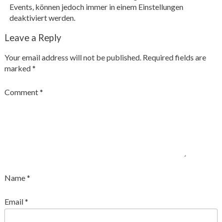
Events, können jedoch immer in einem Einstellungen
deaktiviert werden.
Leave a Reply
Your email address will not be published.
Required fields are
marked
*
Comment
*
Name
*
Email
*