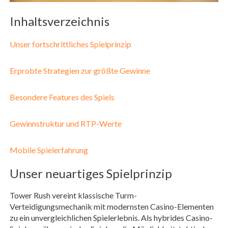
Inhaltsverzeichnis
Unser fortschrittliches Spielprinzip
Erprobte Strategien zur größte Gewinne
Besondere Features des Spiels
Gewinnstruktur und RTP-Werte
Mobile Spielerfahrung
Unser neuartiges Spielprinzip
Tower Rush vereint klassische Turm-
Verteidigungsmechanik mit modernsten Casino-Elementen
zu ein unvergleichlichen Spielerlebnis. Als hybrides Casino-