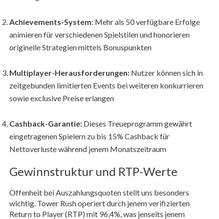
Achievements-System:
Mehr als 50 verfügbare Erfolge
animieren für verschiedenen Spielstilen und honorieren
originelle Strategien mittels Bonuspunkten
Multiplayer-Herausforderungen:
Nutzer können sich in
zeitgebunden limitierten Events bei weiteren konkurrieren
sowie exclusive Preise erlangen
Cashback-Garantie:
Dieses Treueprogramm gewährt
eingetragenen Spielern zu bis 15% Cashback für
Nettoverluste während jenem Monatszeitraum
Gewinnstruktur und RTP-Werte
Offenheit bei Auszahlungsquoten stellt uns besonders
wichtig. Tower Rush operiert durch jenem verifizierten
Return to Player (RTP) mit 96,4%, was jenseits jenem