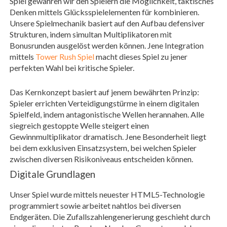
Spiel gewähren wir den Spielern die Möglichkeit, taktisches
Denken mittels Glücksspielelementen für kombinieren.
Unsere Spielmechanik basiert auf den Aufbau defensiver
Strukturen, indem simultan Multiplikatoren mit
Bonusrunden ausgelöst werden können. Jene Integration
mittels
Tower Rush Spiel
macht dieses Spiel zu jener
perfekten Wahl bei kritische Spieler.
Das Kernkonzept basiert auf jenem bewährten Prinzip:
Spieler errichten Verteidigungstürme in einem digitalen
Spielfeld, indem antagonistische Wellen herannahen. Alle
siegreich gestoppte Welle steigert einen
Gewinnmultiplikator dramatisch. Jene Besonderheit liegt
bei dem exklusiven Einsatzsystem, bei welchen Spieler
zwischen diversen Risikoniveaus entscheiden können.
Digitale Grundlagen
Unser Spiel wurde mittels neuester HTML5-Technologie
programmiert sowie arbeitet nahtlos bei diversen
Endgeräten. Die Zufallszahlengenerierung geschieht durch