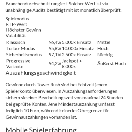
Branchendurchschnitt rangiert. Solcher Wert ist via
unabhängige Audits bestätigt mit ist monatlich überprüft.
Spielmodus
RTP-Wert
Höchster Gewinn
Volatilität
Klassisch
96,4%
5.000x Einsatz
Mittel
Turbo-Modus
95,8%
10.000x Einsatz
Hoch
Sicherheitsmodus
97,1%
2.500x Einsatz
Niedrig
Progressive
Jackpot +
94,2%
Äußerst Hoch
Variante
8.000x
Auszahlungsgeschwindigkeit
Gewinne durch Tower Rush sind bei Echtzeit jenem
Spielerkonto überwiesen. In Auszahlungsanforderungen
sichern sie einer Bearbeitungszeit von maximal 24 Stunden
bei geprüfte Konten. Jene Mindestauszahlung umfasst
lediglich 10 Euro, während keinerlei Obergrenze für
Gewinnauszahlungen vorhanden ist.
Mobile Spielerfahrung