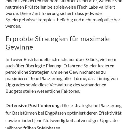
einem lizenzierten Random Number Generator, welcher von
neutralen Prüfstellen beispielsweise iTech Labs validiert
wurde. Diese Zertifizierung sichert, dass jedwede
Spielergebnisse komplett beliebig und nicht manipulierbar
werden.
Erprobte Strategien für maximale
Gewinne
In Tower Rush handelt sich nicht nur über Glück, vielmehr
auch über überlegte Planung. Erfahrene Spieler kreieren
persönliche Strategien, um seine Gewinnchancen zu
maximieren. Jene Platzierung aller Türme, das Timing von
Upgrades sowie diese Verwaltung des vorhandenen
Budgets stellen wesentliche Faktoren.
Defensive Positionierung:
Diese strategische Platzierung
für Basistürmen bei Engpässen optimiert deren Effektivität
sowie mindert jene Notwendigkeit aufwendiger Upgrades
während frühen Spielphasen