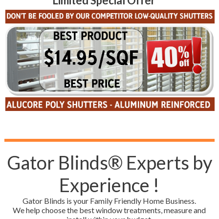
Limited Special Offer **
Gator Blinds® Experts by
Experience !
Gator Blinds is your Family Friendly Home Business.
We help choose the best window treatments, measure and