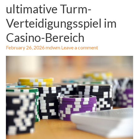
ultimative Turm-
Verteidigungsspiel im
Casino-Bereich
February 26, 2026
mdwm
Leave a comment