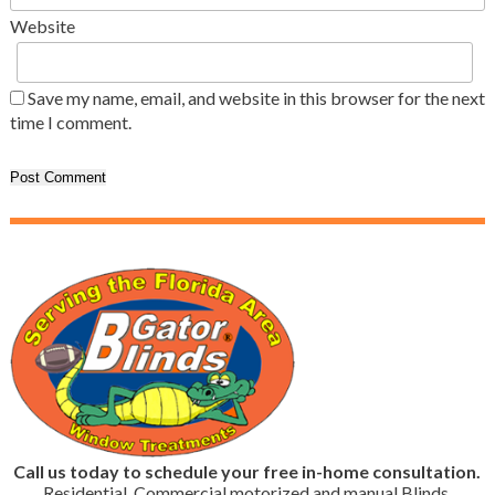
Website
Save my name, email, and website in this browser for the next
time I comment.
Call us today to schedule your free in-home consultation.
Residential, Commercial motorized and manual Blinds,