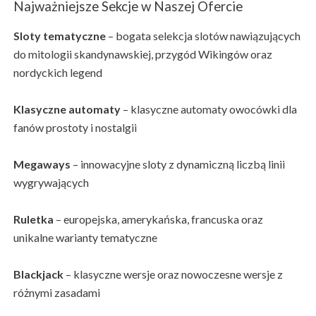
Najważniejsze Sekcje w Naszej Ofercie
Sloty tematyczne
– bogata selekcja slotów nawiązujących
do mitologii skandynawskiej, przygód Wikingów oraz
nordyckich legend
Klasyczne automaty
– klasyczne automaty owocówki dla
fanów prostoty i nostalgii
Megaways
– innowacyjne sloty z dynamiczną liczbą linii
wygrywających
Ruletka
– europejska, amerykańska, francuska oraz
unikalne warianty tematyczne
Blackjack
– klasyczne wersje oraz nowoczesne wersje z
różnymi zasadami