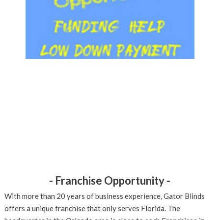
- Franchise Opportunity -
With more than 20 years of business experience, Gator Blinds
offers a unique franchise that only serves Florida. The