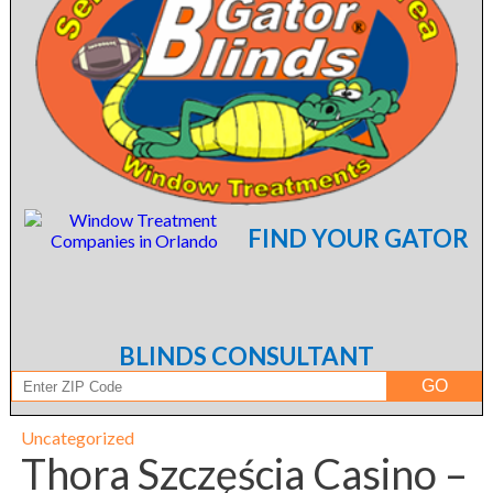
FIND YOUR GATOR
BLINDS CONSULTANT
Uncategorized
Thora Szczęścia Casino –