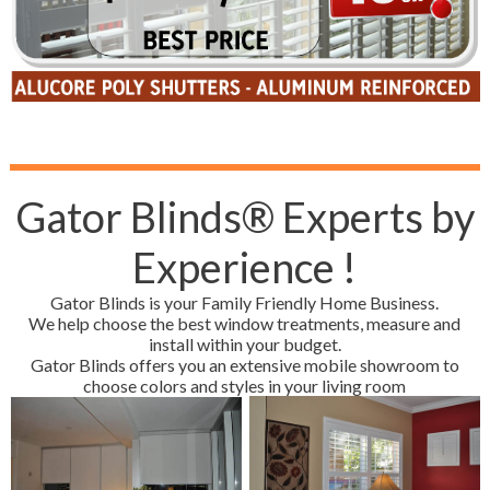
Gator Blinds® Experts by
Experience !
Gator Blinds is your Family Friendly Home Business.
We help choose the best window treatments, measure and
install within your budget.
Gator Blinds offers you an extensive mobile showroom to
choose colors and styles in your living room