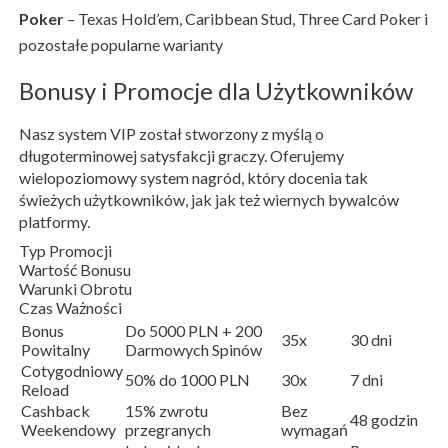
Poker
– Texas Hold’em, Caribbean Stud, Three Card Poker i
pozostałe popularne warianty
Bonusy i Promocje dla Użytkowników
Nasz system VIP został stworzony z myślą o
długoterminowej satysfakcji graczy. Oferujemy
wielopoziomowy system nagród, który docenia tak
świeżych użytkowników, jak jak też wiernych bywalców
platformy.
Typ Promocji
Wartość Bonusu
Warunki Obrotu
Czas Ważności
Bonus
Do 5000 PLN + 200
35x
30 dni
Powitalny
Darmowych Spinów
Cotygodniowy
50% do 1000 PLN
30x
7 dni
Reload
Cashback
15% zwrotu
Bez
48 godzin
Weekendowy
przegranych
wymagań