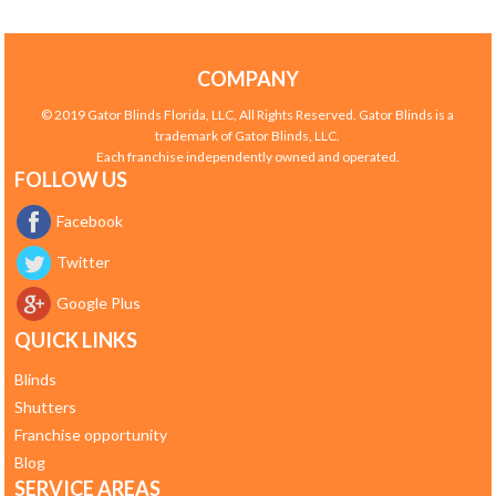
COMPANY
© 2019 Gator Blinds Florida, LLC, All Rights Reserved. Gator Blinds is a
trademark of Gator Blinds, LLC.
Each franchise independently owned and operated.
FOLLOW US
Facebook
Twitter
Google Plus
QUICK LINKS
Blinds
Shutters
Franchise opportunity
Blog
SERVICE AREAS