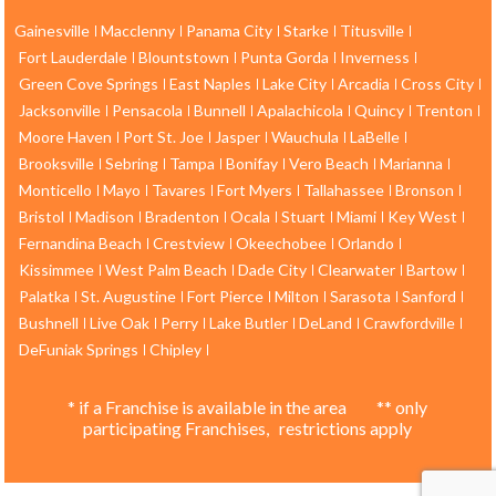
Gainesville
Macclenny
Panama City
Starke
Titusville
Fort Lauderdale
Blountstown
Punta Gorda
Inverness
Green Cove Springs
East Naples
Lake City
Arcadia
Cross City
Jacksonville
Pensacola
Bunnell
Apalachicola
Quincy
Trenton
Moore Haven
Port St. Joe
Jasper
Wauchula
LaBelle
Brooksville
Sebring
Tampa
Bonifay
Vero Beach
Marianna
Monticello
Mayo
Tavares
Fort Myers
Tallahassee
Bronson
Bristol
Madison
Bradenton
Ocala
Stuart
Miami
Key West
Fernandina Beach
Crestview
Okeechobee
Orlando
Kissimmee
West Palm Beach
Dade City
Clearwater
Bartow
Palatka
St. Augustine
Fort Pierce
Milton
Sarasota
Sanford
Bushnell
Live Oak
Perry
Lake Butler
DeLand
Crawfordville
DeFuniak Springs
Chipley
* if a Franchise is available in the area ** only
participating Franchises, restrictions apply