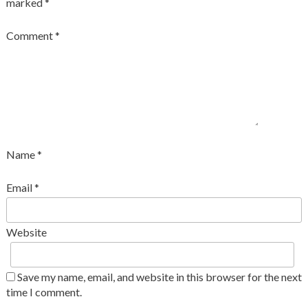
marked
*
Comment
*
Name
*
Email
*
Website
Save my name, email, and website in this browser for the next
time I comment.