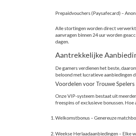
Prepaidvouchers (Paysafecard) – Anon
Alle stortingen worden direct verwerkt
aanvragen binnen 24 uur worden geaccor
dagen.
Aantrekkelijke Aanbiedi
De gamers verdienen het beste, daarom
beloond met lucratieve aanbiedingen di
Voordelen voor Trouwe Spelers
Onze VIP-systeem bestaat uit meerdere 
freespins of exclusieve bonussen. Hoe a
Welkomstbonus – Genereuze matchbonus 
Weekse Herlaadaanbiedingen – Elke we