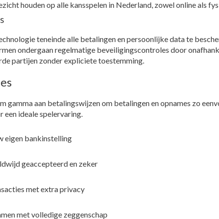
zicht houden op alle kansspelen in Nederland, zowel online als fys
s
chnologie teneinde alle betalingen en persoonlijke data te besc
en ondergaan regelmatige beveiligingscontroles door onafhankelij
erde partijen zonder expliciete toestemming.
ies
ruim gamma aan betalingswijzen om betalingen en opnames zo eenv
 een ideale spelervaring.
uw eigen bankinstelling
ldwijd geaccepteerd en zeker
ansacties met extra privacy
mmen met volledige zeggenschap