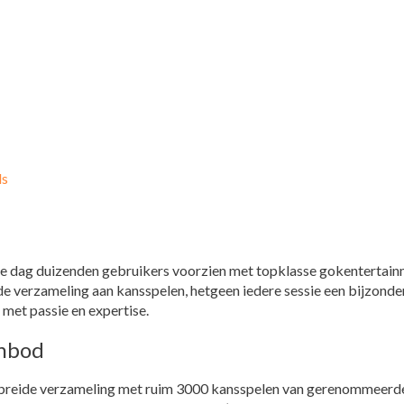
ls
ere dag duizenden gebruikers voorzien met topklasse gokentertain
e verzameling aan kansspelen, hetgeen iedere sessie een bijzonde
 met passie en expertise.
anbod
gebreide verzameling met ruim 3000 kansspelen van gerenommeer