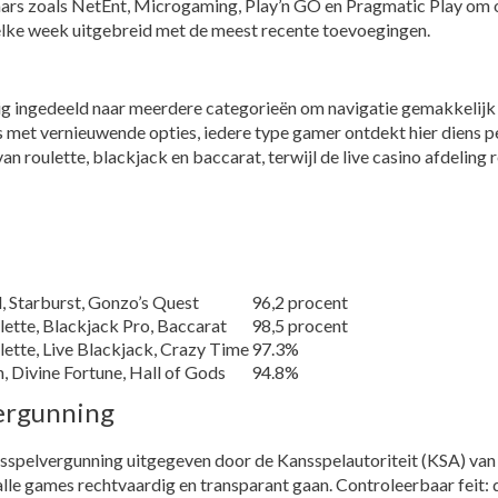
rs zoals NetEnt, Microgaming, Play’n GO en Pragmatic Play om 
elke week uitgebreid met de meest recente toevoegingen.
 ingedeeld naar meerdere categorieën om navigatie gemakkelijk 
 met vernieuwende opties, iedere type gamer ontdekt hier diens p
 roulette, blackjack en baccarat, terwijl de live casino afdeling r
 Starburst, Gonzo’s Quest
96,2 procent
ette, Blackjack Pro, Baccarat
98,5 procent
lette, Live Blackjack, Crazy Time
97.3%
 Divine Fortune, Hall of Gods
94.8%
Vergunning
nsspelvergunning uitgegeven door de Kansspelautoriteit (KSA) van
alle games rechtvaardig en transparant gaan. Controleerbaar feit: 