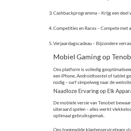
Cashbackprogramma – Krijg een deel va
Competities en Races – Compete met a
Verjaardagscadeau – Bijzondere verras
Mobiel Gaming op Tenob
Ons platform is volledig geoptimalise
een iPhone, Androidtoestel of tablet ge
nodig – surf simpelweg naar de website
Naadloze Ervaring op Elk Appar
De mobiele versie van Tenobet bewaart 
uiteraard spelen – alles werkt vlekkel
optimaal gebruiksgemak.
Ons toegewijde klantenserviceteam staa