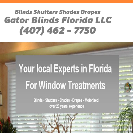
Blinds Shutters Shades Drapes
Gator Blinds Florida LLC
(407) 462 - 7750