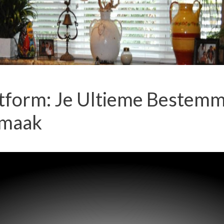
tform: Je Ultieme Bestemm
rmaak