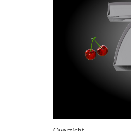
Overzicht