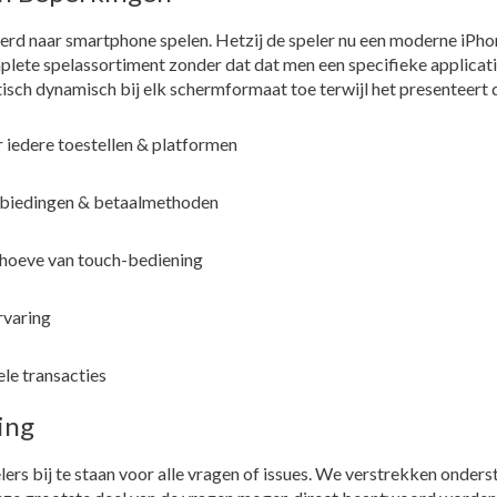
erd naar smartphone spelen. Hetzij de speler nu een moderne iPho
plete spelassortiment zonder dat dat men een specifieke applicati
tisch dynamisch bij elk schermformaat toe terwijl het presenteert 
 iedere toestellen & platformen
nbiedingen & betaalmethoden
ehoeve van touch-bediening
rvaring
ele transacties
ing
ers bij te staan voor alle vragen of issues. We verstrekken onders