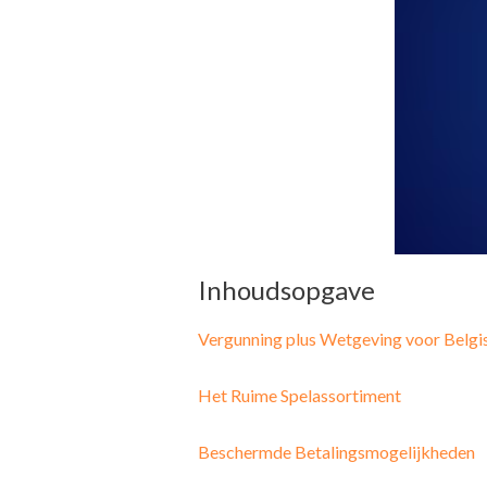
Inhoudsopgave
Vergunning plus Wetgeving voor Belg
Het Ruime Spelassortiment
Beschermde Betalingsmogelijkheden