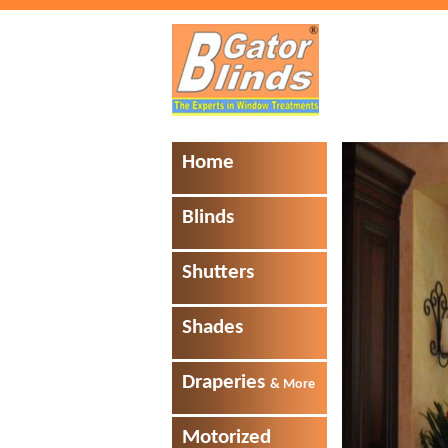
Home
Blinds
Shutters
Shades
Draperies
& More
Motorized