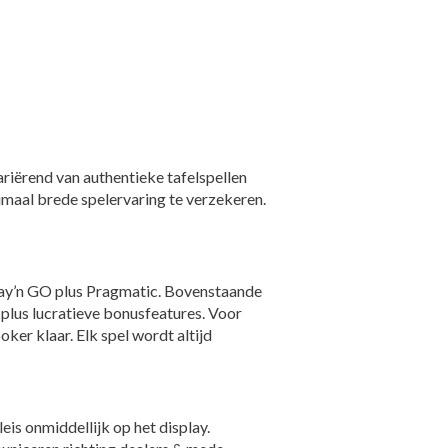
riërend van authentieke tafelspellen
maal brede spelervaring te verzekeren.
lay’n GO plus Pragmatic. Bovenstaande
lus lucratieve bonusfeatures. Voor
ker klaar. Elk spel wordt altijd
is onmiddellijk op het display.