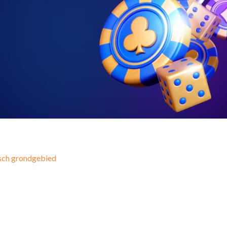
isch grondgebied