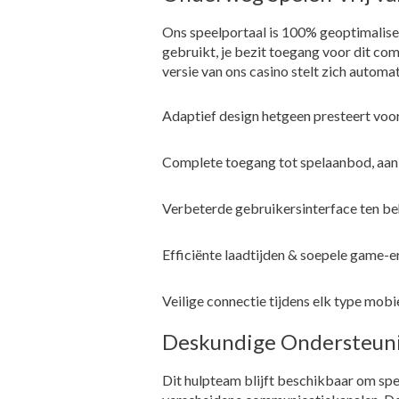
Ons speelportaal is 100% geoptimalise
gebruikt, je bezit toegang voor dit com
versie van ons casino stelt zich automa
Adaptief design hetgeen presteert voor
Complete toegang tot spelaanbod, aa
Verbeterde gebruikersinterface ten b
Efficiënte laadtijden & soepele game-e
Veilige connectie tijdens elk type mobi
Deskundige Ondersteun
Dit hulpteam blijft beschikbaar om spel