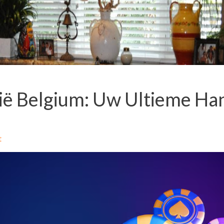
ië Belgium: Uw Ultieme Han
t