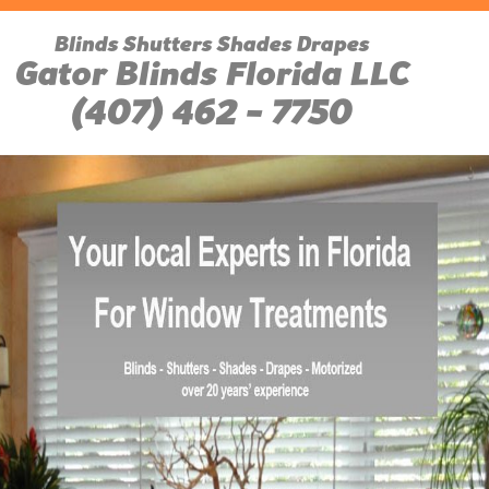
Blinds Shutters Shades Drapes
Gator Blinds Florida LLC
(407) 462 - 7750