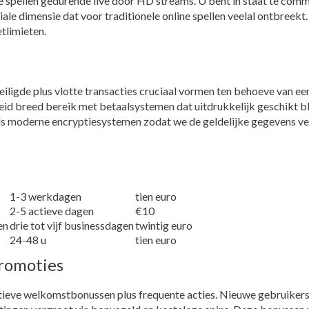
 spellen gedurende live door HD streams. U bent in staat te comm
ale dimensie dat voor traditionele online spellen veelal ontbreekt. 
tlimieten.
veiligde plus vlotte transacties cruciaal vormen ten behoeve van e
eid breed bereik met betaalsystemen dat uitdrukkelijk geschikt bl
s moderne encryptiesystemen zodat we de geldelijke gegevens veili
1-3 werkdagen
tien euro
2-5 actieve dagen
€10
en
drie tot vijf businessdagen
twintig euro
24-48 u
tien euro
Promoties
ratieve welkomstbonussen plus frequente acties. Nieuwe gebruiker