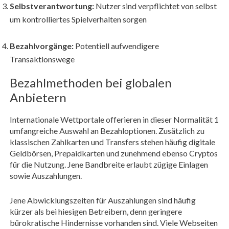
Selbstverantwortung:
Nutzer sind verpflichtet von selbst
um kontrolliertes Spielverhalten sorgen
Bezahlvorgänge:
Potentiell aufwendigere
Transaktionswege
Bezahlmethoden bei globalen
Anbietern
Internationale Wettportale offerieren in dieser Normalität 1
umfangreiche Auswahl an Bezahloptionen. Zusätzlich zu
klassischen Zahlkarten und Transfers stehen häufig digitale
Geldbörsen, Prepaidkarten und zunehmend ebenso Cryptos
für die Nutzung. Jene Bandbreite erlaubt zügige Einlagen
sowie Auszahlungen.
Jene Abwicklungszeiten für Auszahlungen sind häufig
kürzer als bei hiesigen Betreibern, denn geringere
bürokratische Hindernisse vorhanden sind. Viele Webseiten