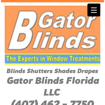
Blinds Shutters Shades Drapes
Gator Blinds Florida
LLC
(407) 462 - 7750