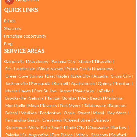
QUICK LINKS
Blinds
Shutters
Franchise opportunity
Blog
SERVICE AREAS
Gainesville
Macclenny
Panama City
Starke
Titusville
Fort Lauderdale
Blountstown
Punta Gorda
Inverness
Green Cove Springs
East Naples
Lake City
Arcadia
Cross City
Jacksonville
Pensacola
Bunnell
Apalachicola
Quincy
Trenton
Moore Haven
Port St. Joe
Jasper
Wauchula
LaBelle
Brooksville
Sebring
Tampa
Bonifay
Vero Beach
Marianna
Monticello
Mayo
Tavares
Fort Myers
Tallahassee
Bronson
Bristol
Madison
Bradenton
Ocala
Stuart
Miami
Key West
Fernandina Beach
Crestview
Okeechobee
Orlando
Kissimmee
West Palm Beach
Dade City
Clearwater
Bartow
Palatka
St. Augustine
Fort Pierce
Milton
Sarasota
Sanford