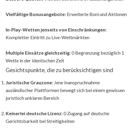
Vielfältige Bonusangebote:
Erweiterte Boni und Aktionen
In-Play-Wetten jenseits von Einschränkungen:
Kompletter Eintritt zu Live-Wettmärkten
Multiple Einsätze gleichzeitig:
0 Begrenzung bezüglich 1
Wette in der identischen Zeit
Gesichtspunkte, die zu berücksichtigen sind
Juristische Grauzone:
Jene Inanspruchnahme
ausländischer Plattformen bewegt sich bei einem gewissen
juristisch unklaren Bereich
Keinerlei deutsche Lizenz:
0 Zugang auf deutsche
Gerichtsbarkeit bei Streitigkeiten