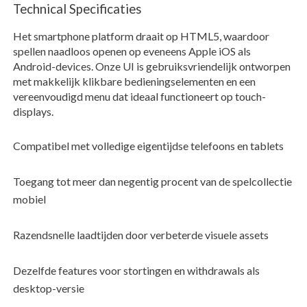
Technical Specificaties
Het smartphone platform draait op HTML5, waardoor
spellen naadloos openen op eveneens Apple iOS als
Android-devices. Onze UI is gebruiksvriendelijk ontworpen
met makkelijk klikbare bedieningselementen en een
vereenvoudigd menu dat ideaal functioneert op touch-
displays.
Compatibel met volledige eigentijdse telefoons en tablets
Toegang tot meer dan negentig procent van de spelcollectie
mobiel
Razendsnelle laadtijden door verbeterde visuele assets
Dezelfde features voor stortingen en withdrawals als
desktop-versie