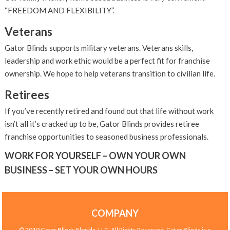
“FREEDOM AND FLEXIBILITY”.
Veterans
Gator Blinds supports military veterans. Veterans skills,
leadership and work ethic would be a perfect fit for franchise
ownership. We hope to help veterans transition to civilian life.
Retirees
If you’ve recently retired and found out that life without work
isn’t all it’s cracked up to be, Gator Blinds provides retiree
franchise opportunities to seasoned business professionals.
WORK FOR YOURSELF – OWN YOUR OWN
BUSINESS – SET YOUR OWN HOURS
COMPANY
© 2019 Gator Blinds Florida, LLC, All Rights Reserved. Gator Blinds is a