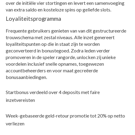
over de initiële vier stortingen en levert een samenvoeging
van extra saldo en kosteloze spins op geliefde slots.
Loyaliteitsprogramma
Frequente gebruikers genieten van van dit gestructureerde
trouwschema met zestal niveaus. Alle inzet genereert
loyaliteitspunten op die in staat zijn te worden
geconverteerd in bonustegoed. Zodra leden verder
promoveren in de speler rangorde, unlocken zij unieke
voordelen inclusief snelle opnames, toegewezen
accountbeheerders en voor maat gecreëerde
bonusaanbiedingen.
Startbonus verdeeld over 4 deposits met faire
inzetvereisten
Week-gebaseerde geld-retour promotie tot 20% op netto
verliezen