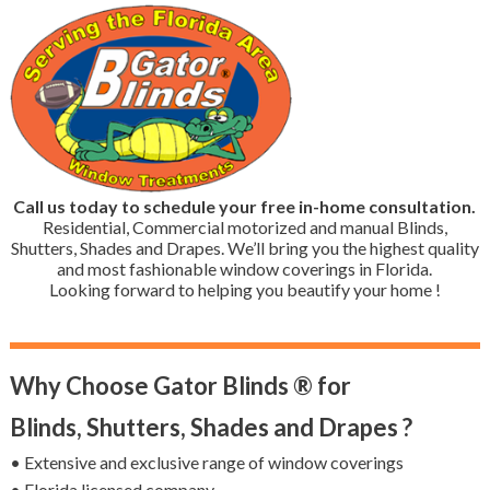
Call us today to schedule your free in-home consultation.
Residential, Commercial motorized and manual Blinds,
Shutters, Shades and Drapes. We’ll bring you the highest quality
and most fashionable window coverings in Florida.
Looking forward to helping you beautify your home !
Why Choose Gator Blinds ® for
Blinds, Shutters, Shades and Drapes ?
• Extensive and exclusive range of window coverings
• Florida licensed company