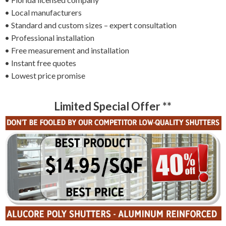
• Local manufacturers
• Standard and custom sizes – expert consultation
• Professional installation
• Free measurement and installation
• Instant free quotes
• Lowest price promise
Limited Special Offer **