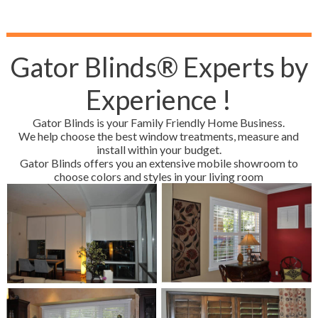
Gator Blinds® Experts by
Experience !
Gator Blinds is your Family Friendly Home Business.
We help choose the best window treatments, measure and
install within your budget.
Gator Blinds offers you an extensive mobile showroom to
choose colors and styles in your living room